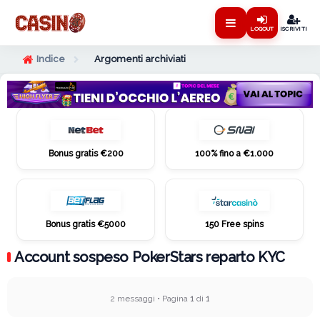
LOGOUT
ISCRIVITI
Indice
Argomenti archiviati
Bonus gratis €200
100% fino a €1.000
Bonus gratis €5000
150 Free spins
Account sospeso PokerStars reparto KYC
2 messaggi • Pagina
1
di
1