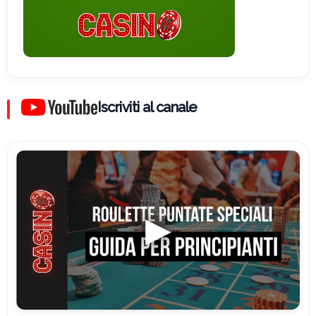
Iscriviti al canale