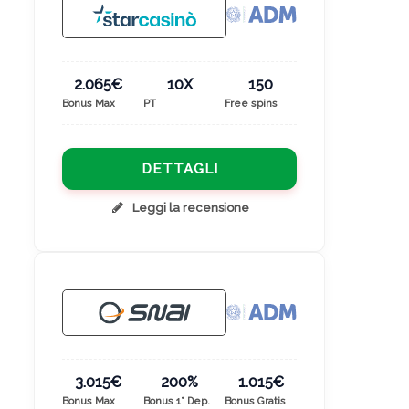
2.065€
10X
150
Bonus Max
PT
Free spins
DETTAGLI
Leggi la recensione
3.015€
200%
1.015€
Bonus Max
Bonus 1° Dep.
Bonus Gratis