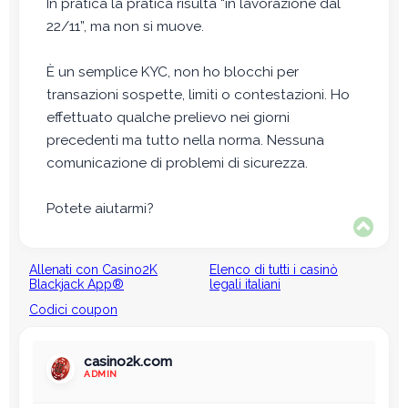
In pratica la pratica risulta “in lavorazione dal
22/11”, ma non si muove.
È un semplice KYC, non ho blocchi per
transazioni sospette, limiti o contestazioni. Ho
effettuato qualche prelievo nei giorni
precedenti ma tutto nella norma. Nessuna
comunicazione di problemi di sicurezza.
Potete aiutarmi?
T
o
p
Allenati con Casino2K
Elenco di tutti i casinò
Blackjack App®
legali italiani
Codici coupon
casino2k.com
ADMIN