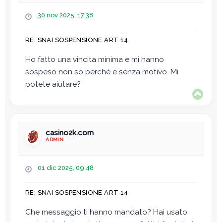
M
30 nov 2025, 17:38
e
s
RE: SNAI SOSPENSIONE ART 14
s
a
Ho fatto una vincita minima e mi hanno
g
sospeso non so perché e senza motivo. Mi
g
i
potete aiutare?
o
T
o
p
casino2k.com
ADMIN
M
01 dic 2025, 09:48
e
s
RE: SNAI SOSPENSIONE ART 14
s
a
Che messaggio ti hanno mandato? Hai usato
g