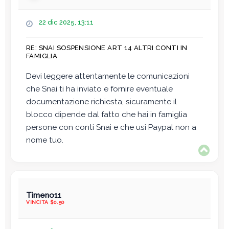
M
22 dic 2025, 13:11
e
s
RE: SNAI SOSPENSIONE ART 14 ALTRI CONTI IN
s
FAMIGLIA
a
g
Devi leggere attentamente le comunicazioni
g
che Snai ti ha inviato e fornire eventuale
i
o
documentazione richiesta, sicuramente il
blocco dipende dal fatto che hai in famiglia
persone con conti Snai e che usi Paypal non a
nome tuo.
T
o
p
Timeno11
VINCITA $0.50