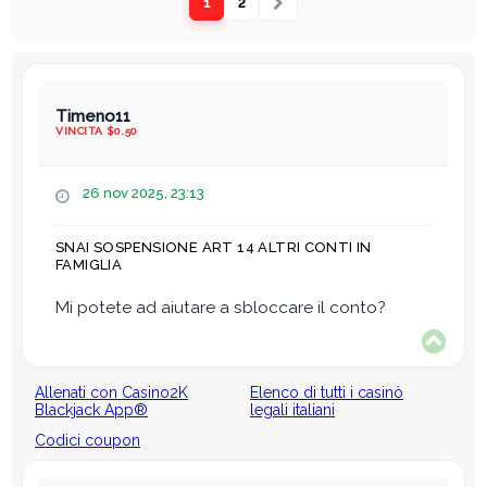
Prossimo
1
2
Timeno11
VINCITA $0.50
M
26 nov 2025, 23:13
e
s
SNAI SOSPENSIONE ART 14 ALTRI CONTI IN
s
FAMIGLIA
a
g
Mi potete ad aiutare a sbloccare il conto?
g
T
i
o
o
p
Allenati con Casino2K
Elenco di tutti i casinò
Blackjack App®
legali italiani
Codici coupon