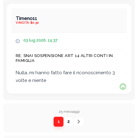
Timeno11
VINCITA $0.50
M
03 lug 2026, 15:37
e
s
RE: SNAI SOSPENSIONE ART 14 ALTRI CONTI IN
s
FAMIGLIA
a
g
Nulla…mi hanno fatto fare il riconoscimento 3
g
volte e niente
i
T
o
o
p
25 messaggi
Prossimo
1
2