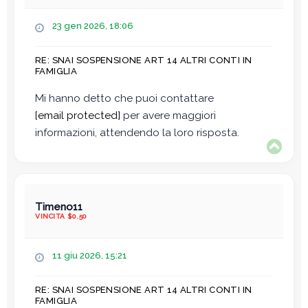
M
23 gen 2026, 18:06
e
s
RE: SNAI SOSPENSIONE ART 14 ALTRI CONTI IN
s
FAMIGLIA
a
g
Mi hanno detto che puoi contattare
g
[email protected]
per avere maggiori
i
o
informazioni, attendendo la loro risposta.
T
o
p
Timeno11
VINCITA $0.50
M
11 giu 2026, 15:21
e
s
RE: SNAI SOSPENSIONE ART 14 ALTRI CONTI IN
s
FAMIGLIA
a