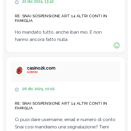
M
22 dic 2025, 13:42
e
s
RE: SNAI SOSPENSIONE ART 14 ALTRI CONTI IN
s
FAMIGLIA
a
g
Ho mandato tutto, anche iban mio. E non
g
hanno ancora fatto nulla
i
T
o
o
p
casino2k.com
ADMIN
M
26 dic 2025, 10:02
e
s
RE: SNAI SOSPENSIONE ART 14 ALTRI CONTI IN
s
FAMIGLIA
a
g
Ci puoi dare username, email e numero di conto
g
Snai così mandiamo una segnalazione? Tieni
i