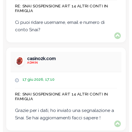
s
RE: SNAI SOSPENSIONE ART 14 ALTRI CONTI IN
s
FAMIGLIA
a
g
Ci puoi ridare username, email e numero di
g
conto Snai?
i
T
o
o
p
casino2k.com
ADMIN
M
17 giu 2026, 17:10
e
s
RE: SNAI SOSPENSIONE ART 14 ALTRI CONTI IN
s
FAMIGLIA
a
g
Grazie per i dati, ho inviato una segnalazione a
g
Snai. Se hai aggiornamenti facci sapere !
i
T
o
o
p