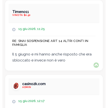
Timeno11
VINCITA $0.50
M
15 giu 2026, 11:25
e
s
RE: SNAI SOSPENSIONE ART 14 ALTRI CONTI IN
s
FAMIGLIA
a
g
Il 5 giugno e mi hanno anche risposto che era
g
sbloccato e invece non è vero
i
T
o
o
p
casino2k.com
ADMIN
M
15 giu 2026, 12:17
e