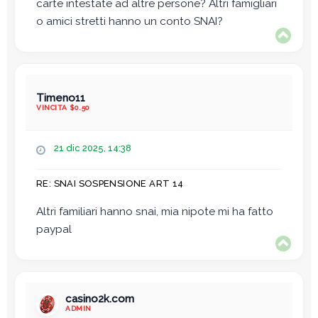
carte intestate ad altre persone? Altri famigliari
g
i
o amici stretti hanno un conto SNAI?
o
T
o
p
Timeno11
VINCITA $0.50
M
21 dic 2025, 14:38
e
s
RE: SNAI SOSPENSIONE ART 14
s
a
Altri familiari hanno snai, mia nipote mi ha fatto
g
paypal
g
T
i
o
o
p
casino2k.com
ADMIN