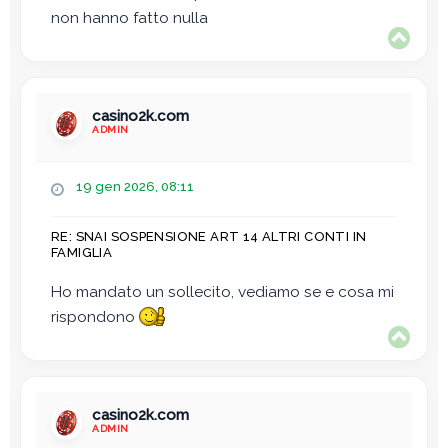
non hanno fatto nulla
T
o
p
casino2k.com
ADMIN
M
19 gen 2026, 08:11
e
s
RE: SNAI SOSPENSIONE ART 14 ALTRI CONTI IN
s
FAMIGLIA
a
g
Ho mandato un sollecito, vediamo se e cosa mi
g
rispondono
i
T
o
o
p
casino2k.com
ADMIN