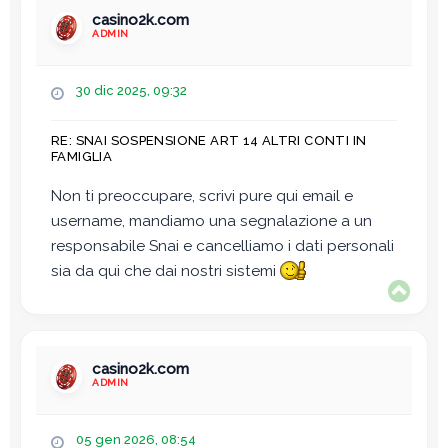
casino2k.com
ADMIN
M
30 dic 2025, 09:32
e
s
RE: SNAI SOSPENSIONE ART 14 ALTRI CONTI IN
s
FAMIGLIA
a
g
Non ti preoccupare, scrivi pure qui email e
g
username, mandiamo una segnalazione a un
i
o
responsabile Snai e cancelliamo i dati personali
sia da qui che dai nostri sistemi
T
o
p
casino2k.com
ADMIN
M
05 gen 2026, 08:54