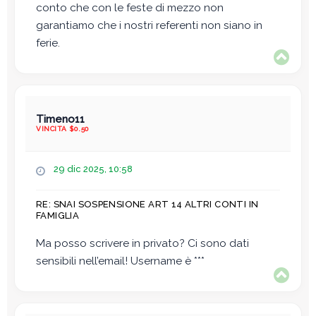
o
conto che con le feste di mezzo non
garantiamo che i nostri referenti non siano in
ferie.
T
o
p
Timeno11
VINCITA $0.50
M
29 dic 2025, 10:58
e
s
RE: SNAI SOSPENSIONE ART 14 ALTRI CONTI IN
s
FAMIGLIA
a
g
Ma posso scrivere in privato? Ci sono dati
g
sensibili nell’email! Username è ***
i
T
o
o
p