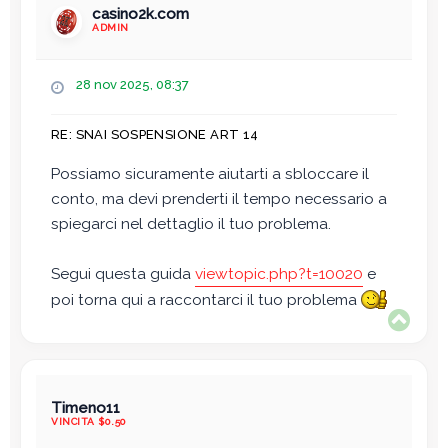
casino2k.com
ADMIN
M
28 nov 2025, 08:37
e
s
RE: SNAI SOSPENSIONE ART 14
s
a
Possiamo sicuramente aiutarti a sbloccare il
g
conto, ma devi prenderti il tempo necessario a
g
i
spiegarci nel dettaglio il tuo problema.
o
Segui questa guida
viewtopic.php?t=10020
e
poi torna qui a raccontarci il tuo problema
T
o
p
Timeno11
VINCITA $0.50