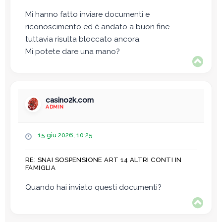
g
Mi hanno fatto inviare documenti e
g
riconoscimento ed è andato a buon fine
i
o
tuttavia risulta bloccato ancora.
Mi potete dare una mano?
T
o
p
casino2k.com
ADMIN
M
15 giu 2026, 10:25
e
s
RE: SNAI SOSPENSIONE ART 14 ALTRI CONTI IN
s
FAMIGLIA
a
g
Quando hai inviato questi documenti?
g
T
i
o
o
p