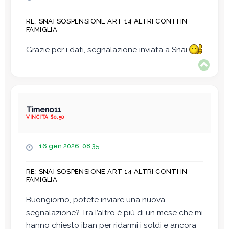
e
s
RE: SNAI SOSPENSIONE ART 14 ALTRI CONTI IN
s
FAMIGLIA
a
g
Grazie per i dati, segnalazione inviata a Snai
g
T
i
o
o
p
Timeno11
VINCITA $0.50
M
16 gen 2026, 08:35
e
s
RE: SNAI SOSPENSIONE ART 14 ALTRI CONTI IN
s
FAMIGLIA
a
g
Buongiorno, potete inviare una nuova
g
segnalazione? Tra l’altro è più di un mese che mi
i
o
hanno chiesto iban per ridarmi i soldi e ancora