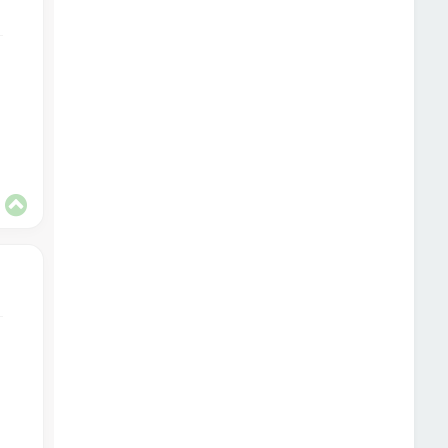
T
o
p