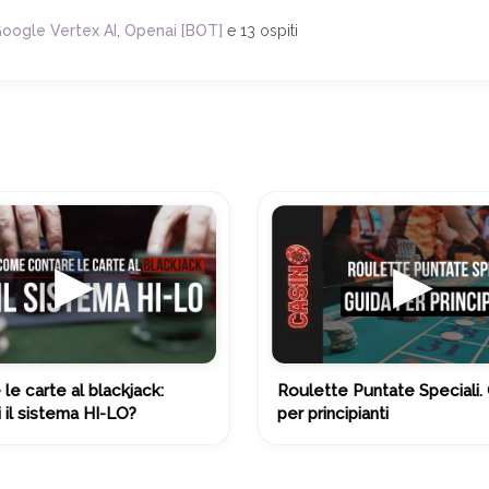
oogle Vertex AI
,
Openai [BOT]
e 13 ospiti
le carte al blackjack:
Roulette Puntate Speciali.
 il sistema HI-LO?
per principianti