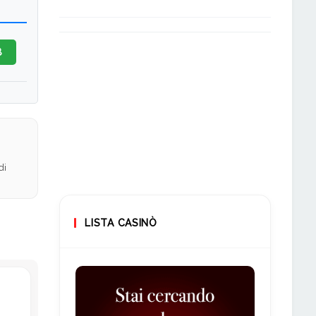
8
di
LISTA CASINÒ