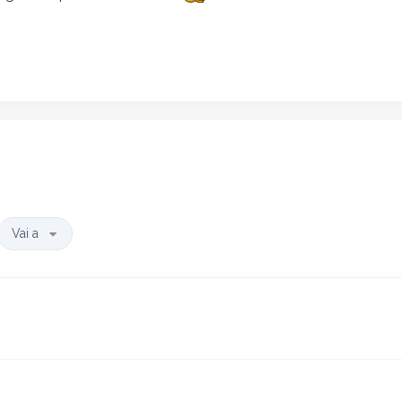
Vai a