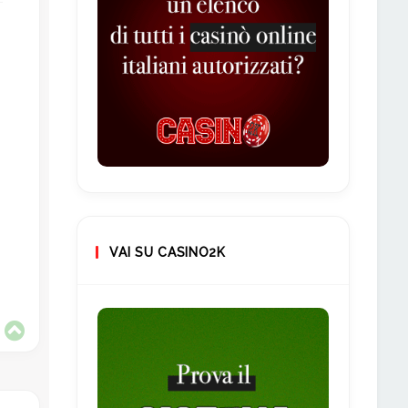
VAI SU CASINO2K
T
o
p