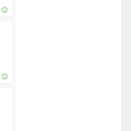
T
o
p
T
o
p