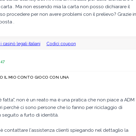
 carta . Ma non essendo mia la carta non posso dichiarare il
so procedere per non avere problemi con il prelievo? Grazie i
posta .
i casinò legali italiani
Codici coupon
:47
TO IL MIO CONTO GIOCO CON UNA
a è fatta", non è un reato ma è una pratica che non piace a ADM
i perchè ci sono persone che lo fanno per riciclaggio di
seguito a furto di identità.
è contattare l'assistenza clienti spiegando nel dettaglio la