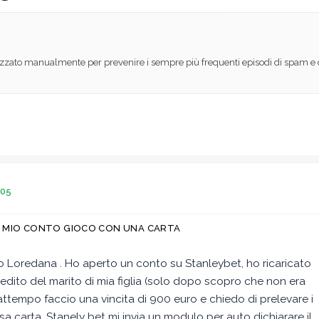
rizzato manualmente per prevenire i sempre più frequenti episodi di spam e 
:05
IL MIO CONTO GIOCO CON UNA CARTA
no Loredana . Ho aperto un conto su Stanleybet, ho ricaricato
redito del marito di mia figlia (solo dopo scopro che non era
frattempo faccio una vincita di 900 euro e chiedo di prelevare i
sa carta. Stanely bet mi invia un modulo per auto dichiarare il