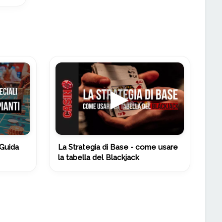
 Guida
La Strategia di Base - come usare
la tabella del Blackjack