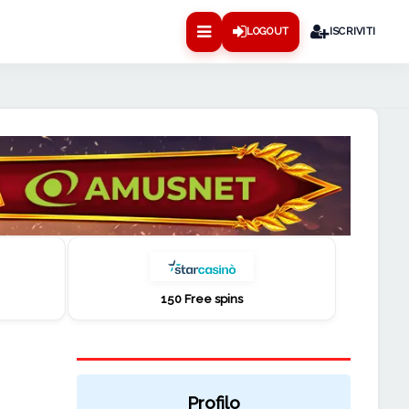
LOGOUT
ISCRIVITI
150 Free spins
Profilo