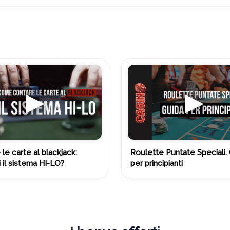
le carte al blackjack:
Roulette Puntate Speciali.
 il sistema HI-LO?
per principianti