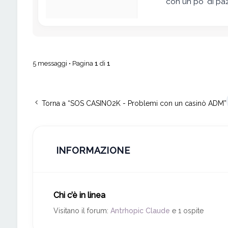
con un po' di pazi
5 messaggi • Pagina
1
di
1
Torna a “SOS CASINO2K - Problemi con un casinò ADM”
INFORMAZIONE
Chi c’è in linea
Visitano il forum:
Antrhopic Claude
e 1 ospite