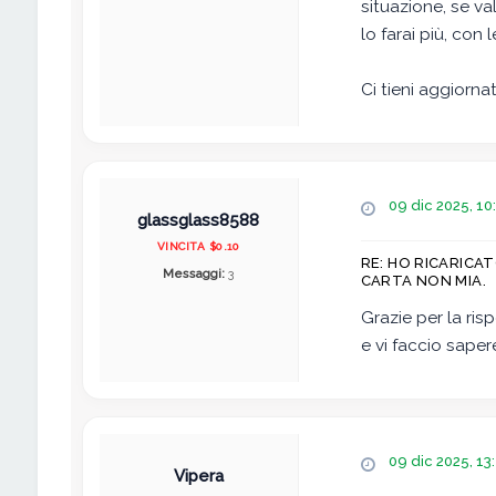
situazione, se v
lo farai più, con 
Ci tieni aggiornat
M
09 dic 2025, 10
glassglass8588
e
s
VINCITA $0.10
RE: HO RICARICA
s
Messaggi:
3
CARTA NON MIA.
a
g
Grazie per la ris
g
e vi faccio sapere
i
o
M
09 dic 2025, 13
Vipera
e