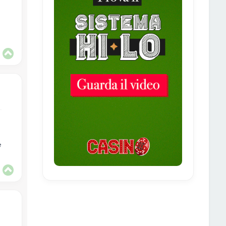
T
o
p
e
T
o
p