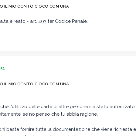
TO IL MIO CONTO GIOCO CON UNA
altà è reato - art. 493 ter Codice Penale.
:51
TO IL MIO CONTO GIOCO CON UNA
he l'utilizzo delle carte di altre persone sia stato autorizzato
bitamente, se no penso che tu abbia ragione.
oni basta fornire tutta la documentazione che viene richiesta e