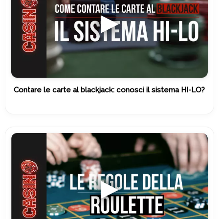
Contare le carte al blackjack: conosci il sistema HI-LO?