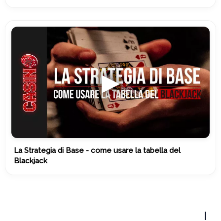
La Strategia di Base - come usare la tabella del
Blackjack
I