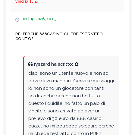
VINCITA $0.10
M
01 lug 2026, 10:03
e
s
RE: PERCHÈ 888CASINÓ CHIEDE ESTRATTO
s
CONTO?
a
g
g
i
ryszard ha scritto:
o
ciao, sono un utente nuovo e non so
dove devo mandare/scrivere messaggi.
io non sono un giocatore con tanti
soldi. anche perché non ho tutto
questo liquidita, ho fatto un paio di
vincite e sono arrivato ad aver un
prelievo di 30 euro da 888 casinò.
qualcuno mi potrebbe spiegare perché
mi chiede l’estratto conto in PDF?