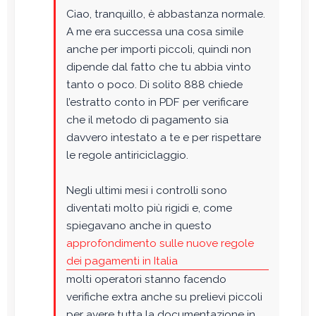
Ciao, tranquillo, è abbastanza normale.
A me era successa una cosa simile
anche per importi piccoli, quindi non
dipende dal fatto che tu abbia vinto
tanto o poco. Di solito 888 chiede
l’estratto conto in PDF per verificare
che il metodo di pagamento sia
davvero intestato a te e per rispettare
le regole antiriciclaggio.
Negli ultimi mesi i controlli sono
diventati molto più rigidi e, come
spiegavano anche in questo
approfondimento sulle nuove regole
dei pagamenti in Italia
molti operatori stanno facendo
verifiche extra anche su prelievi piccoli
per avere tutta la documentazione in