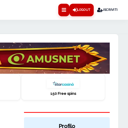
LOGOUT
ISCRIVITI
150 Free spins
Profilo