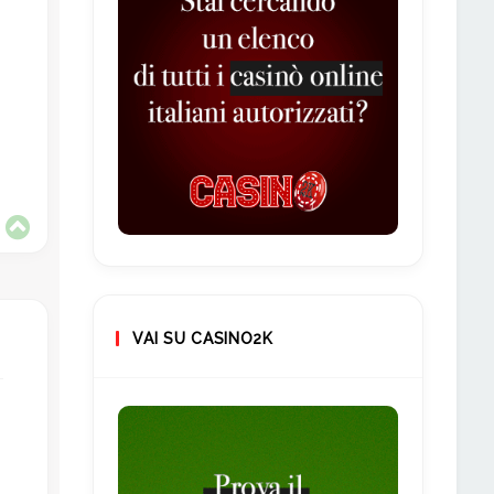
T
o
p
VAI SU CASINO2K