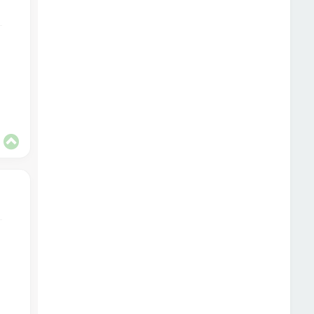
T
o
p