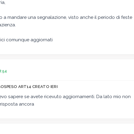
ia,
 a mandare una segnalazione, visto anche il periodo di feste
zienza.
enici comunque aggiornati
8:54
SOSPESO ART14 CREATO IERI
levo sapere se avete ricevuto aggiornamenti. Da lato mio non
risposta ancora