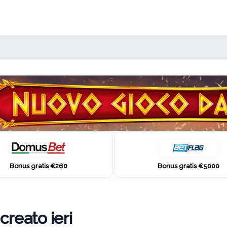
Bonus gratis €260
Bonus gratis €5000
creato ieri