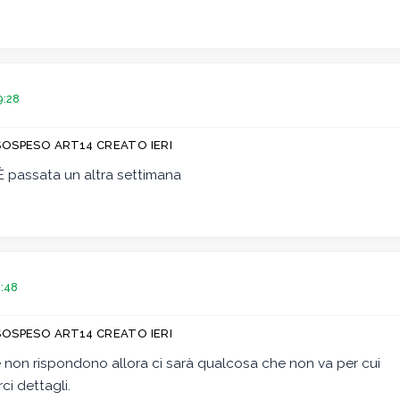
9:28
SOSPESO ART14 CREATO IERI
È passata un altra settimana
2:48
SOSPESO ART14 CREATO IERI
e non rispondono allora ci sarà qualcosa che non va per cui
i dettagli.