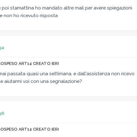
e poi stamattina ho mandato altre mail per avere spiegazioni
e non ho ricevuto risposta
:54
SOSPESO ART14 CREATO IERI
ai passata quasi una settimana, e dall'assistenza non ricevo
ste aiutarmi voi con una segnalazione?
:56
SOSPESO ART14 CREATO IERI