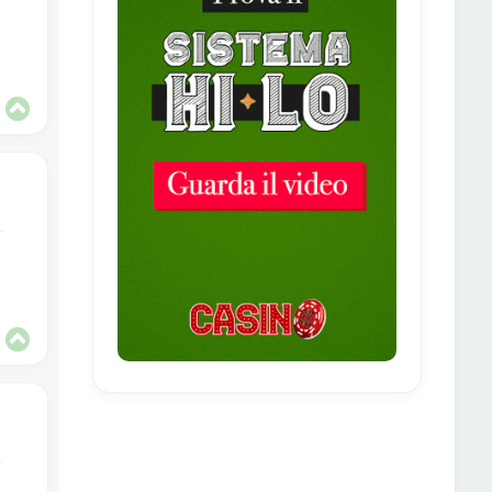
T
o
p
T
o
p