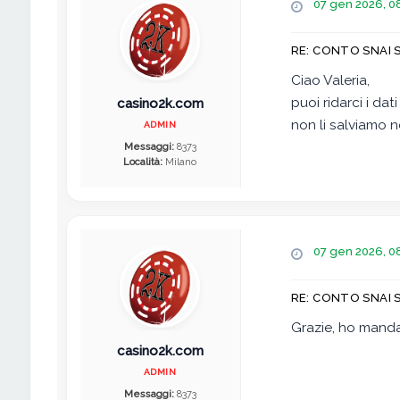
M
07 gen 2026, 0
e
s
RE: CONTO SNAI 
s
a
Ciao Valeria,
g
puoi ridarci i da
casino2k.com
g
i
non li salviamo n
ADMIN
o
Messaggi:
8373
Località:
Milano
M
07 gen 2026, 0
e
s
RE: CONTO SNAI 
s
a
Grazie, ho manda
g
casino2k.com
g
i
ADMIN
o
Messaggi:
8373