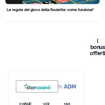
Le regole del gioco della Roulette: come funziona?
I
bonus
offert
2.065€
10X
150