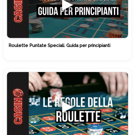
Roulette Puntate Speciali. Guida per principianti