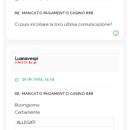
e
s
RE: MANCATO PAGAMENTO CASINÒ 888
s
a
Ci puoi incollare la loro ultima comunicazione?
g
g
T
o
i
p
o
Luanavespi
VINCITA $0.50
M
30 dic 2025, 15:19
e
s
RE: MANCATO PAGAMENTO CASINÒ 888
s
a
Buongiorno,
g
Certamente
g
i
ALLEGATI
o