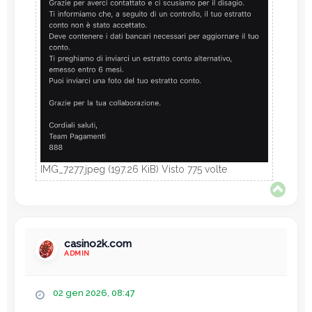
IMG_7277.jpeg (197.26 KiB) Visto 775 volte
T
o
p
casino2k.com
ADMIN
M
02 gen 2026, 08:47
e