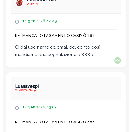
casino2k.com
ADMIN
M
14 gen 2026, 12:49
e
s
RE: MANCATO PAGAMENTO CASINÒ 888
s
a
Ci dai username ed email del conto così
g
mandiamo una segnalazione a 888 ?
g
T
i
o
o
p
Luanavespi
VINCITA $0.50
M
14 gen 2026, 13:03
e
s
RE: MANCATO PAGAMENTO CASINÒ 888
s
a