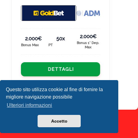
2.000€
2.000€
50x
Bonus 1° Dep.
Bonus Max
PT
Max
DETTAGLI
Leggi la recensione
Questo sito utilizza cookie al fine di fornire la
migliore navigazione possibile
Ulteriori informazioni
Accetto