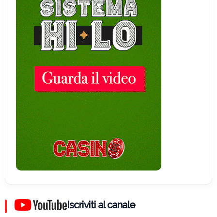
Iscriviti al canale