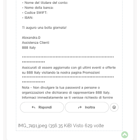
IMG_7491.jpeg (356.35 KiB) Visto 629 volte
T
o