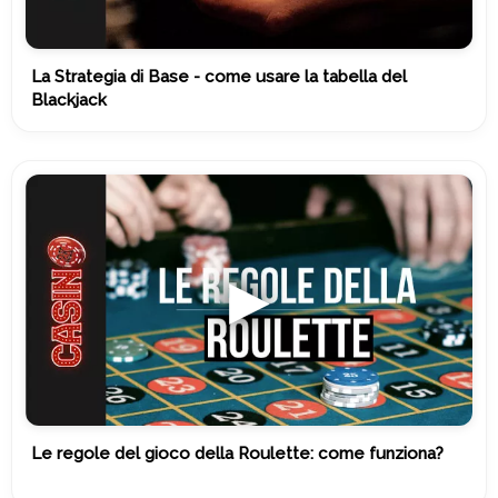
La Strategia di Base - come usare la tabella del
Blackjack
Le regole del gioco della Roulette: come funziona?