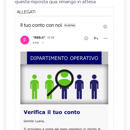
questa risposta qua, rimango in attesa
o
ALLEGATI