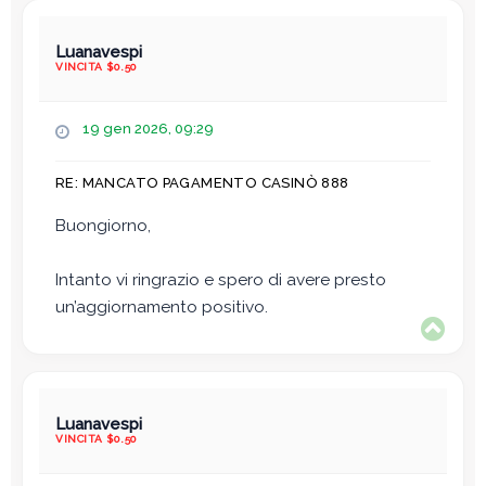
Luanavespi
VINCITA $0.50
M
19 gen 2026, 09:29
e
s
RE: MANCATO PAGAMENTO CASINÒ 888
s
a
Buongiorno,
g
g
i
Intanto vi ringrazio e spero di avere presto
o
un’aggiornamento positivo.
T
o
p
Luanavespi
VINCITA $0.50