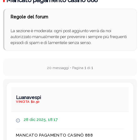
Regole del forum
La sezione è moderata: ogni post aggiunto verrà da noi
autorizzato manualmente per prevenire i sempre più frequenti
episodi di spam e di lamentele senza senso.
20 messaggi • Pagina
1
di
1
Luanavespi
VINCITA $0.50
M
28 dic 2025, 18:17
e
s
MANCATO PAGAMENTO CASINÒ 888
s