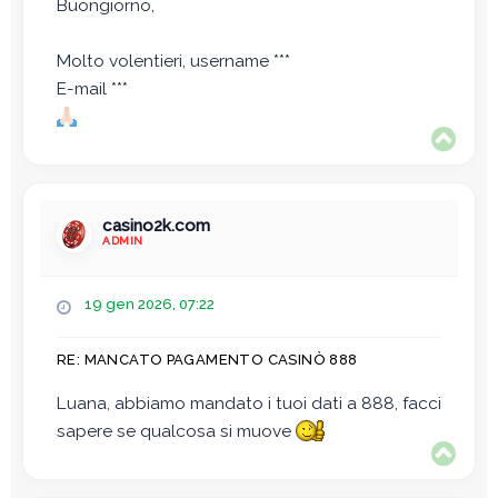
Buongiorno,
g
g
i
Molto volentieri, username ***
o
E-mail ***
T
o
p
casino2k.com
ADMIN
M
19 gen 2026, 07:22
e
s
RE: MANCATO PAGAMENTO CASINÒ 888
s
a
Luana, abbiamo mandato i tuoi dati a 888, facci
g
sapere se qualcosa si muove
g
T
i
o
o
p