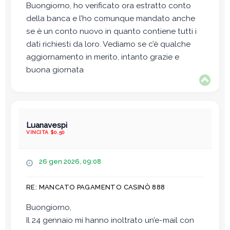
Buongiorno, ho verificato ora estratto conto
g
della banca e l’ho comunque mandato anche
g
i
se è un conto nuovo in quanto contiene tutti i
o
dati richiesti da loro. Vediamo se c’è qualche
aggiornamento in merito, intanto grazie e
buona giornata
T
o
p
Luanavespi
VINCITA $0.50
M
26 gen 2026, 09:08
e
s
RE: MANCATO PAGAMENTO CASINÒ 888
s
a
Buongiorno,
g
Il 24 gennaio mi hanno inoltrato un’e-mail con
g
i