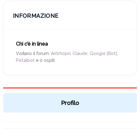
INFORMAZIONE
Chi c’è in linea
Visitano il forum:
Antrhopic Claude
,
Google [Bot]
,
Petalbot
e 0 ospiti
Profilo