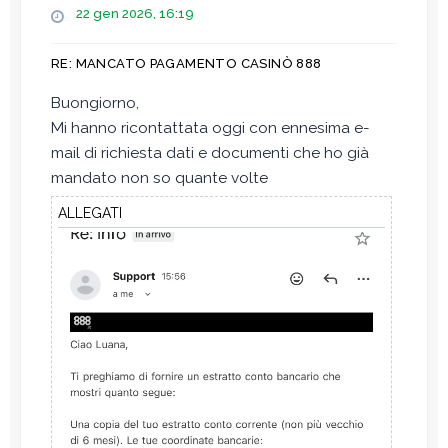
M
22 gen 2026, 16:19
e
s
RE: MANCATO PAGAMENTO CASINÒ 888
s
a
Buongiorno,
g
Mi hanno ricontattata oggi con ennesima e-
g
i
mail di richiesta dati e documenti che ho già
o
mandato non so quante volte
ALLEGATI