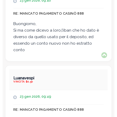
M
23 gen 2026, 09:40
e
s
RE: MANCATO PAGAMENTO CASINÒ 888
s
a
Buongiorno,
g
Sì ma come dicevo a loro,l’iban che ho dato è
g
i
diverso da quello usato per il deposito, ed
o
essendo un conto nuovo non ho estratto
conto
T
o
p
Luanavespi
VINCITA $0.50
M
23 gen 2026, 09:49
e
s
RE: MANCATO PAGAMENTO CASINÒ 888
s
a