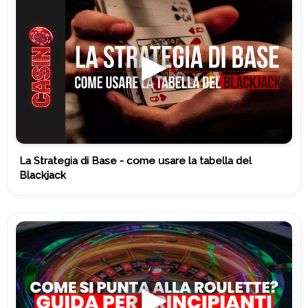
La Strategia di Base - come usare la tabella del
Blackjack