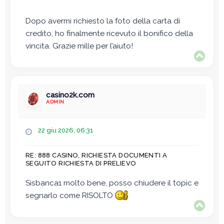
i
o
Dopo avermi richiesto la foto della carta di
credito, ho finalmente ricevuto il bonifico della
vincita. Grazie mille per l’aiuto!
T
o
p
casino2k.com
ADMIN
M
22 giu 2026, 06:31
e
s
RE: 888 CASINO, RICHIESTA DOCUMENTI A
s
SEGUITO RICHIESTA DI PRELIEVO
a
g
Sisbanca1 molto bene, posso chiudere il topic e
g
segnarlo come RISOLTO
i
T
o
o
p