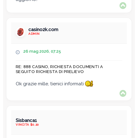
T
o
p
casino2k.com
ADMIN
M
26 mag 2026, 07:25
e
s
RE: 888 CASINO, RICHIESTA DOCUMENTI A
s
SEGUITO RICHIESTA DI PRELIEVO
a
g
Ok grazie mille, tienici informati
g
T
i
o
o
p
Sisbanca1
VINCITA $0.20