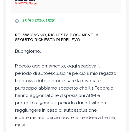
VINCITA $0.20
M
25 feb 2026, 15:39
e
s
RE: 888 CASINO, RICHIESTA DOCUMENTI A
s
SEGUITO RICHIESTA DI PRELIEVO
a
g
Buongiorno,
g
i
o
Piccolo aggiornamento, oggi scadeva il
periodo di autoesclusione perció il mio ragazzo
ha provveduto a processare la revoca e
purtroppo abbiamo scoperto che il 1 Febbraio
hanno aggiornato le disposizioni ADM e
protratto a 9 mesi il periodo di inattività da
raggiungere in caso di autoesclusione
indeterminata, perció dovrei attendere altre tre
mesi.