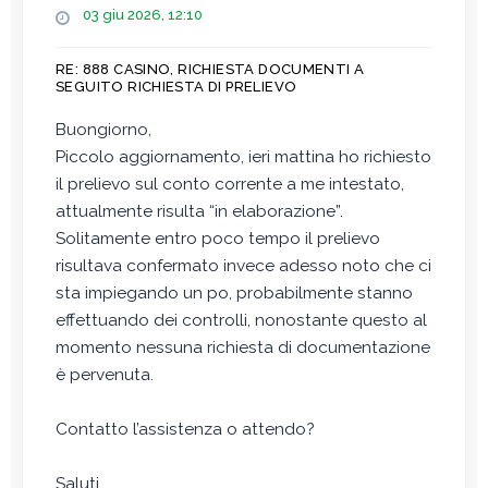
M
03 giu 2026, 12:10
e
s
RE: 888 CASINO, RICHIESTA DOCUMENTI A
s
SEGUITO RICHIESTA DI PRELIEVO
a
g
Buongiorno,
g
Piccolo aggiornamento, ieri mattina ho richiesto
i
o
il prelievo sul conto corrente a me intestato,
attualmente risulta “in elaborazione”.
Solitamente entro poco tempo il prelievo
risultava confermato invece adesso noto che ci
sta impiegando un po, probabilmente stanno
effettuando dei controlli, nonostante questo al
momento nessuna richiesta di documentazione
è pervenuta.
Contatto l’assistenza o attendo?
Saluti