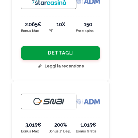
2.065€
10X
150
Bonus Max
PT
Free spins
DETTAGLI
Leggi la recensione
3.015€
200%
1.015€
Bonus Max
Bonus 1° Dep.
Bonus Gratis