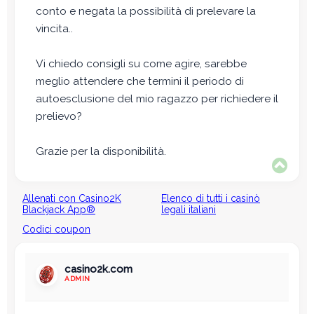
conto e negata la possibilità di prelevare la
vincita..
Vi chiedo consigli su come agire, sarebbe
meglio attendere che termini il periodo di
autoesclusione del mio ragazzo per richiedere il
prelievo?
Grazie per la disponibilità.
T
o
p
Allenati con Casino2K
Elenco di tutti i casinò
Blackjack App®
legali italiani
Codici coupon
casino2k.com
ADMIN