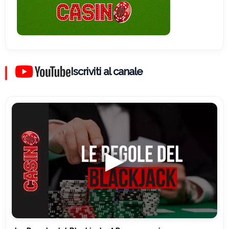
Iscriviti al canale