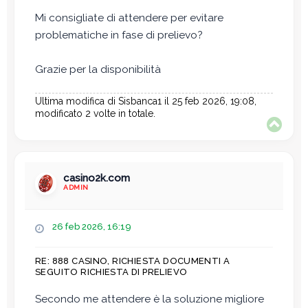
Mi consigliate di attendere per evitare
problematiche in fase di prelievo?
Grazie per la disponibilità
Ultima modifica di
Sisbanca1
il 25 feb 2026, 19:08,
modificato 2 volte in totale.
T
o
p
casino2k.com
ADMIN
M
26 feb 2026, 16:19
e
s
RE: 888 CASINO, RICHIESTA DOCUMENTI A
s
SEGUITO RICHIESTA DI PRELIEVO
a
g
Secondo me attendere è la soluzione migliore
g