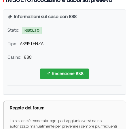
Informazioni sul caso con 888
Stato:
RISOLTO
Tipo:
ASSISTENZA
Casino:
888
Recensione 888
Regole del forum
La sezione è moderata: ogni post aggiunto verrà da noi
autorizzato manualmente per prevenire i sempre più frequenti