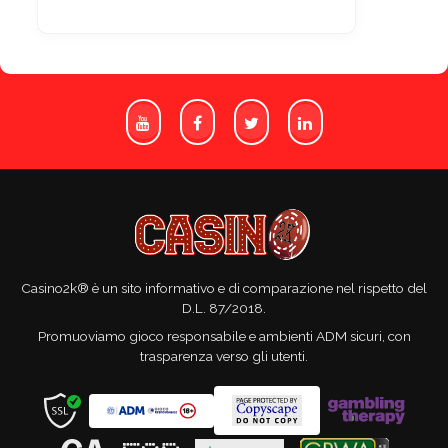
Casino2k® è un sito informativo e di comparazione nel rispetto del
D.L. 87/2018.
Promuoviamo gioco responsabile e ambienti ADM sicuri, con
trasparenza verso gli utenti.