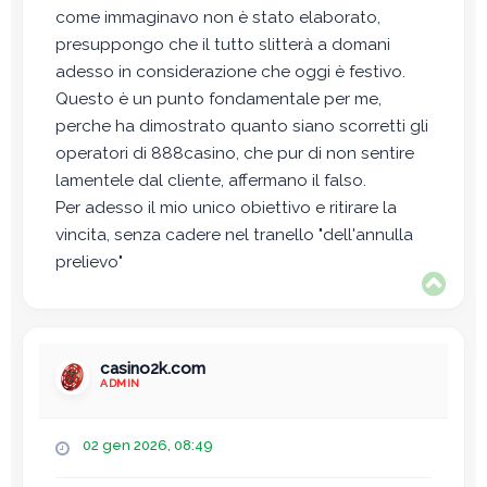
o
come immaginavo non è stato elaborato,
presuppongo che il tutto slitterà a domani
adesso in considerazione che oggi è festivo.
Questo è un punto fondamentale per me,
perche ha dimostrato quanto siano scorretti gli
operatori di 888casino, che pur di non sentire
lamentele dal cliente, affermano il falso.
Per adesso il mio unico obiettivo e ritirare la
vincita, senza cadere nel tranello "dell'annulla
prelievo"
T
o
p
casino2k.com
ADMIN
M
02 gen 2026, 08:49
e
s