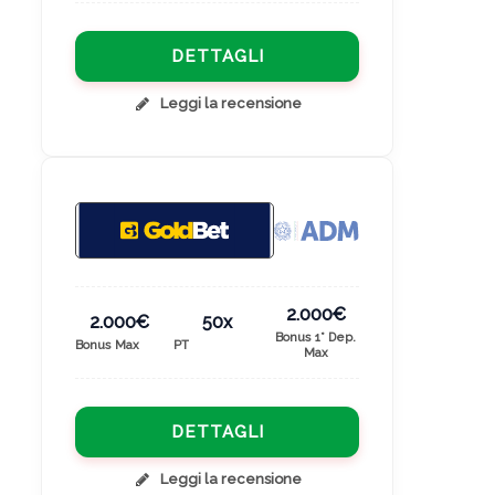
DETTAGLI
Leggi la recensione
2.000€
2.000€
50x
Bonus 1° Dep.
Bonus Max
PT
Max
DETTAGLI
Leggi la recensione