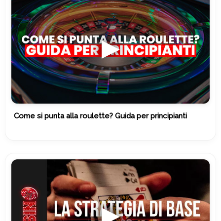
Come si punta alla roulette? Guida per principianti