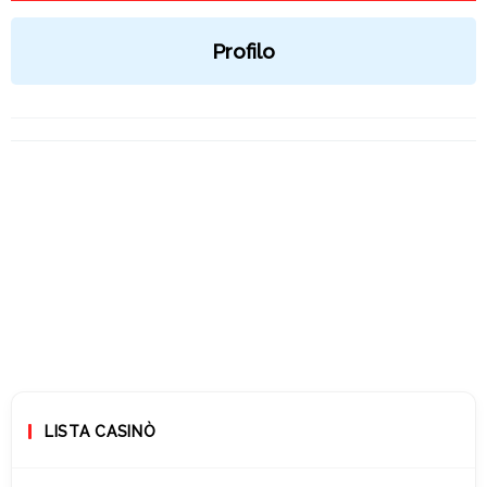
Profilo
LISTA CASINÒ