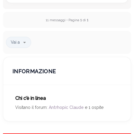
p
11 messaggi • Pagina
1
di
1
Vai a
INFORMAZIONE
Chi c’è in linea
Visitano il forum:
Antrhopic Claude
e 1 ospite