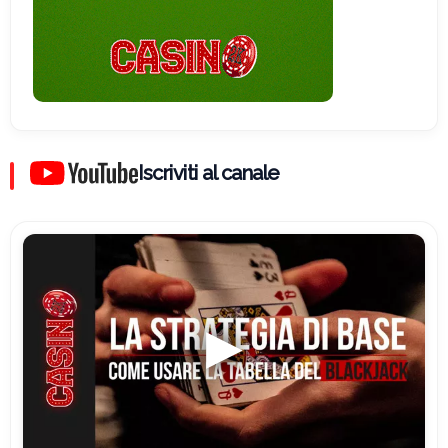
Iscriviti al canale