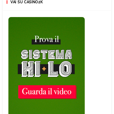
VAI SU CASINO2K