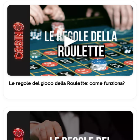
Le regole del gioco della Roulette: come funziona?