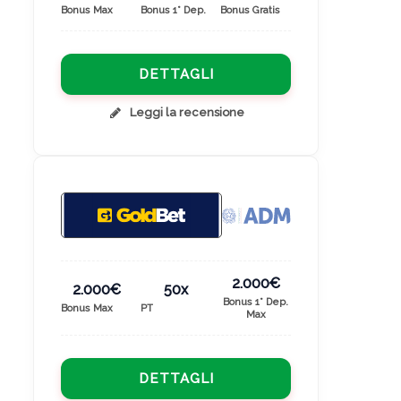
Bonus Max
Bonus 1° Dep.
Bonus Gratis
DETTAGLI
Leggi la recensione
2.000€
2.000€
50x
Bonus 1° Dep.
Bonus Max
PT
Max
DETTAGLI