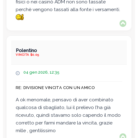
fisici o nei casinò ADM non sono tassate
perchè vengono tassati alla fonte i versamenti.
T
o
p
Polentino
VINCITA $0.05
M
04 gen 2026, 12:35
e
s
RE: DIVISIONE VINCITA CON UN AMICO
s
a
A ok menomale, pensavo di aver combinato
g
qualcosa di sbagliato, lui il prelievo l’ha già
g
i
ricevuto, quindi stavamo solo capendo il modo
o
corretto per farmi mandare la vincita, grazie
mille , gentilissimo
T