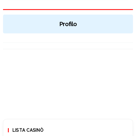
Profilo
LISTA CASINÒ