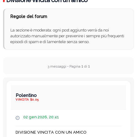
Regole del forum
La sezione è moderata: ogni post aggiunto verrà da noi
autorizzato manualmente per prevenire i sempre più frequenti
episodi di spam e di lamentele senza senso.
3 messaggi • Pagina
1
di
1
Polentino
VINCITA $0.05
M
02 gen 2026, 20:41
e
s
DIVISIONE VINCITA CON UN AMICO
s