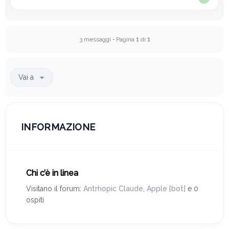
o
p
3 messaggi • Pagina
1
di
1
Vai a
INFORMAZIONE
Chi c’è in linea
Visitano il forum:
Antrhopic Claude
,
Apple [bot]
e 0
ospiti