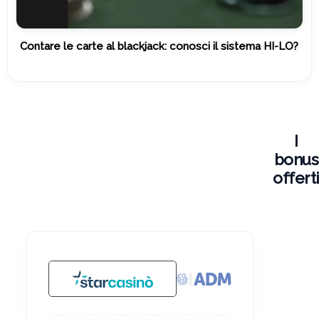
Contare le carte al blackjack: conosci il sistema HI-LO?
I
bonus
offert