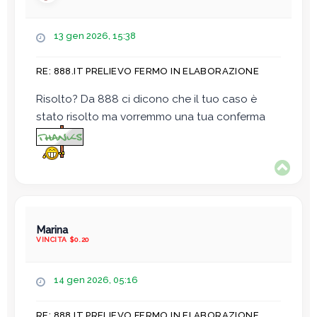
M
13 gen 2026, 15:38
e
s
RE: 888.IT PRELIEVO FERMO IN ELABORAZIONE
s
a
Risolto? Da 888 ci dicono che il tuo caso è
g
stato risolto ma vorremmo una tua conferma
g
i
o
T
o
p
Marina
VINCITA $0.20
M
14 gen 2026, 05:16
e
s
RE: 888.IT PRELIEVO FERMO IN ELABORAZIONE