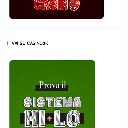
VAI SU CASINO2K