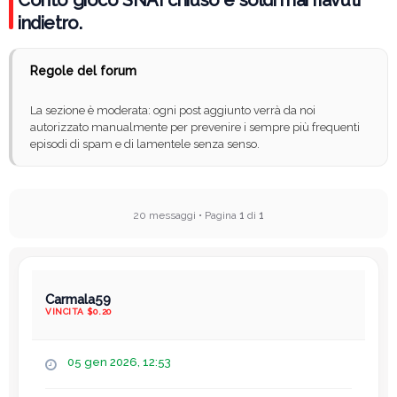
indietro.
Regole del forum
La sezione è moderata: ogni post aggiunto verrà da noi
autorizzato manualmente per prevenire i sempre più frequenti
episodi di spam e di lamentele senza senso.
20 messaggi • Pagina
1
di
1
Carmala59
VINCITA $0.20
M
05 gen 2026, 12:53
e
s