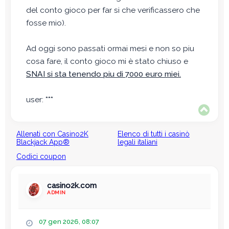
del conto gioco per far si che verificassero che
fosse mio).
Ad oggi sono passati ormai mesi e non so piu
cosa fare, il conto gioco mi è stato chiuso e
SNAI si sta tenendo piu di 7000 euro miei.
user:
***
T
o
p
Allenati con Casino2K
Elenco di tutti i casinò
Blackjack App®
legali italiani
Codici coupon
casino2k.com
ADMIN
M
07 gen 2026, 08:07