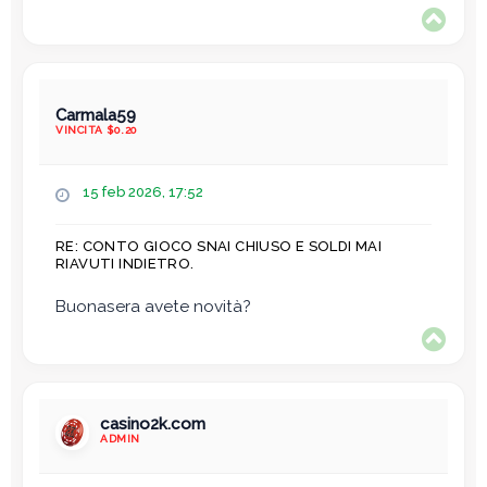
T
i
o
o
p
Carmala59
VINCITA $0.20
M
15 feb 2026, 17:52
e
s
RE: CONTO GIOCO SNAI CHIUSO E SOLDI MAI
s
RIAVUTI INDIETRO.
a
g
Buonasera avete novità?
g
T
i
o
o
p
casino2k.com
ADMIN