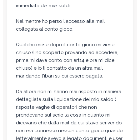
immediata dei miei soldi.
Nel mentre ho perso l'accesso alla mail
collegata al conto gioco.
Qualche mese dopo il conto gioco mi viene
chiuso (l'ho scoperto provando ad accedere,
prima mi dava conto con art14 e ora mi dice
chiuso) e io li contatto da un altra mail
mandando l'iban su cui essere pagata.
Da allora non mi hanno mai risposto in maniera
dettagliata sulla liquidazione del mio saldo (
risposte vaghe di operatori che non
prendevano sul serio la cosa in quanto mi
dicevano che dalla mail da cui stavo scrivendo
non era connesso nessun conto gioco quando
letteralmente avevo allegato documenti e user