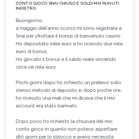
CONTO GIOCO SNAI CHIUSO E SOLDI MAI RIAVUTI
s
INDIETRO.
a
g
Buongiorno,
g
a maggio dell'anno scorso mi sono registrata a
i
o
Snai per sfruttare il bonus di benvenuto casinò.
Ho depositato mille euro e ho ricevuto due mila
euro di bonus.
Ho giocato il bonus e il saldo reale vincendo
circa sei mila euro.
Pochi giorni dopo ho richiesto un prelievo sullo
stesso metodo di deposito e, dopo poche ore,
ho ricevuto una mail che mi diceva che il mio
account era stato bannato.
Dopo poco ho richiesto la chiusura del mio
conto gioco in quanto non potevo aspettare
180 giorni per lo sblocco e avevo necessità