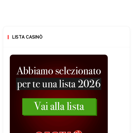
LISTA CASINÒ