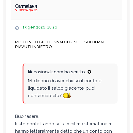
Carmala59
VINCITA $0.20
M
13 gen 2026, 18:26
e
s
RE: CONTO GIOCO SNAI CHIUSO E SOLDI MAI
s
RIAVUTI INDIETRO.
a
g
g
i
casino2k.com ha scritto:
o
Mi dicono di aver chiuso il conto e
liquidato il saldo giacente, puoi
confermarcelo?
Buonasera,
li sto contattando sulla mail ma stamattina mi
hanno letteralmente detto che un conto con