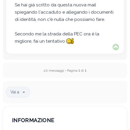
g
Se hai già scritto da questa nuova mail
g
spiegando l'accaduto e allegando i documenti
i
o
di identità, non c'è nulla che possiamo fare.
Secondo me la strada della PEC ora è la
migliore, fai un tentativo
T
o
p
20 messaggi • Pagina
1
di
1
Vai a
INFORMAZIONE