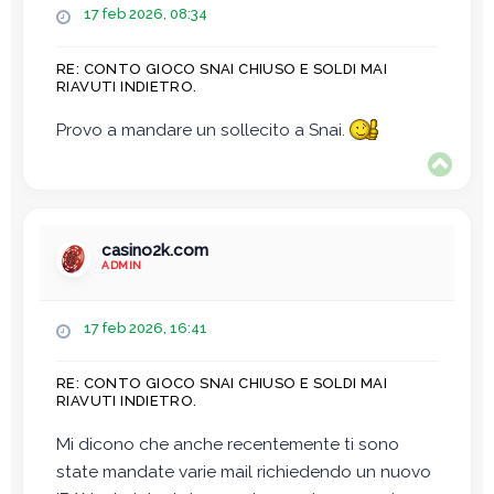
M
17 feb 2026, 08:34
e
s
RE: CONTO GIOCO SNAI CHIUSO E SOLDI MAI
s
RIAVUTI INDIETRO.
a
g
Provo a mandare un sollecito a Snai.
g
T
i
o
o
p
casino2k.com
ADMIN
M
17 feb 2026, 16:41
e
s
RE: CONTO GIOCO SNAI CHIUSO E SOLDI MAI
s
RIAVUTI INDIETRO.
a
g
Mi dicono che anche recentemente ti sono
g
state mandate varie mail richiedendo un nuovo
i