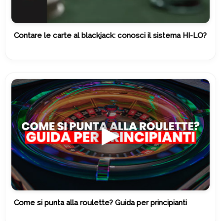
Contare le carte al blackjack: conosci il sistema HI-LO?
Come si punta alla roulette? Guida per principianti