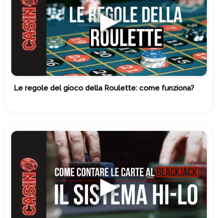
Le regole del gioco della Roulette: come funziona?