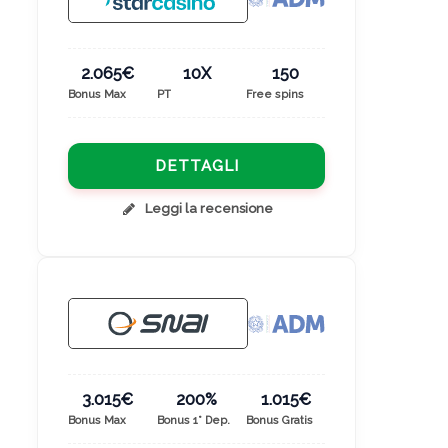
2.065€
10X
150
Bonus Max
PT
Free spins
DETTAGLI
Leggi la recensione
3.015€
200%
1.015€
Bonus Max
Bonus 1° Dep.
Bonus Gratis