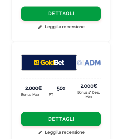
DETTAGLI
Leggi la recensione
2.000€
2.000€
50x
Bonus 1° Dep.
Bonus Max
PT
Max
DETTAGLI
Leggi la recensione