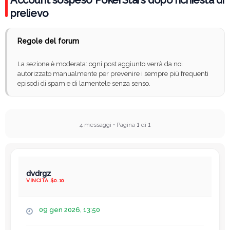
prelievo
Regole del forum
La sezione è moderata: ogni post aggiunto verrà da noi
autorizzato manualmente per prevenire i sempre più frequenti
episodi di spam e di lamentele senza senso.
4 messaggi • Pagina
1
di
1
dvdrgz
VINCITA $0.10
M
09 gen 2026, 13:50
e
s