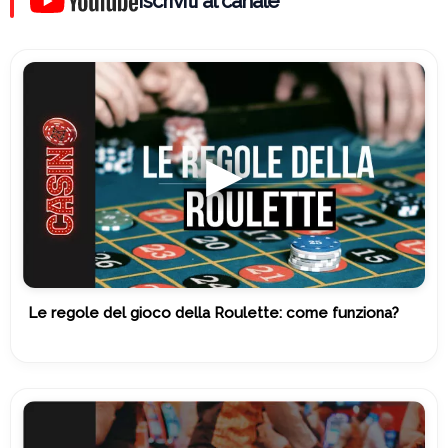
Iscriviti al canale
Le regole del gioco della Roulette: come funziona?