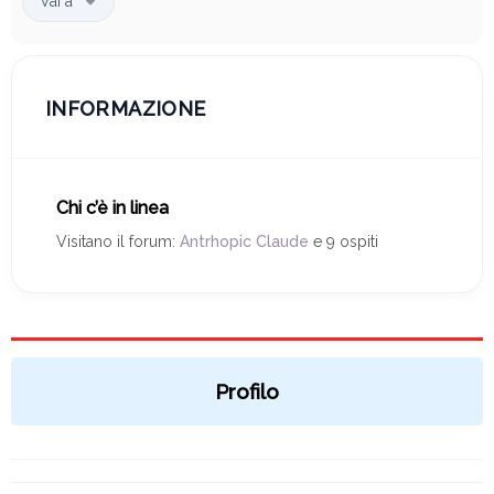
Vai a
INFORMAZIONE
Chi c’è in linea
Visitano il forum:
Antrhopic Claude
e 9 ospiti
Profilo