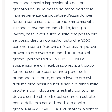
che sono rimasto impressionato dai tanti
giocatori delusi, io posso soltanto portare la
mua esperienza da giocatore d'azzardo, per
fortuna sono riuscito a riprendermi la.mia vita
in.mano, stavomperdendo tutto, famiglia,
lavoro, casa, averi...tutto, quello che posso dirti,
se posso darti un consiglio, visto che 3000
euro non sono né pochi e né tantissimi, potevi
provare a prelevare a meno di 1000 euro al
giorno....perché I siti NON LI METTONO a
sospensione e o in elaborazione.....purtroppo
funziona sempre cosi, quando perdi, se li
prendono all'istante, quando invece prelevi,
tutti ma dico nessuno bet si salva, ti fanno mille
problemi con i documenti, estratti conto....ma
dove è scritto che io ti debba dare un estratto
conto della mia carta di credito o conto
gioca...RAGAZZI SVEGLIATEVI...statemi a sentire