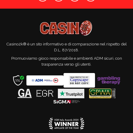
Casino2k® è un sito informativo e di comparazione nel rispetto del
D.L. 87/2018.
Promuoviamo gioco responsabile e ambienti ADM sicuri, con
trasparenza verso gli utenti.