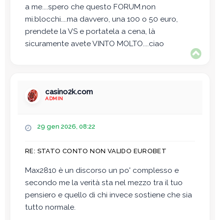
a me....spero che questo FORUM.non
mi.blocchi....ma davvero, una 100 o 50 euro,
prendete la VS e portatela a cena, là
sicuramente avete VINTO MOLTO....ciao
T
o
p
casino2k.com
ADMIN
M
29 gen 2026, 08:22
e
s
RE: STATO CONTO NON VALIDO EUROBET
s
a
Max2810 è un discorso un po' complesso e
g
secondo me la verità sta nel mezzo tra il tuo
g
i
pensiero e quello di chi invece sostiene che sia
o
tutto normale.