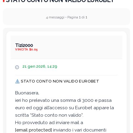
4 messaggi • Pagina
1
di
1
Tizi2000
VINCITA $0.05
M
21 gen 2026, 14:29
e
s
STATO CONTO NON VALIDO EUROBET
s
a
Buonasera,
g
ieri ho prelevato una somma di 3000 e passa
g
i
euro ed oggi all’accesso su Eurobet appare la
o
scritta “Stato conto non valido”.
Ho provveduto ad inviare mail a
[email protected]
inviando i vari documenti