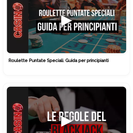
Roulette Puntate Speciali. Guida per principianti