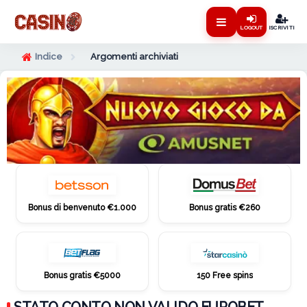
LOGOUT
ISCRIVITI
Indice
Argomenti archiviati
Bonus di benvenuto €1.000
Bonus gratis €260
Bonus gratis €5000
150 Free spins
STATO CONTO NON VALIDO EUROBET