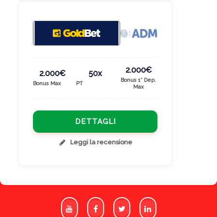
2.000€
2.000€
50x
Bonus 1° Dep.
Bonus Max
PT
Max
DETTAGLI
Leggi la recensione