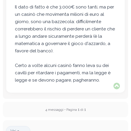
Il dato di fatto è che 3.000€ sono tanti, ma per
un casinò che movimenta milioni di euro al
giorno, sono una bazzecola: difficilmente
correrebbero il rischio di perdere un cliente che
a lungo andare sicuramente perderà (è la
matematica a governare il gioco d'azzardo, a
favore del banco).
Certo a volte alcuni casinò fanno leva su dei
cavilli per ritardare i pagamenti, ma la legge è
legge e se devono pagare, pagheranno.
T
o
p
4 messaggi • Pagina
1
di
1