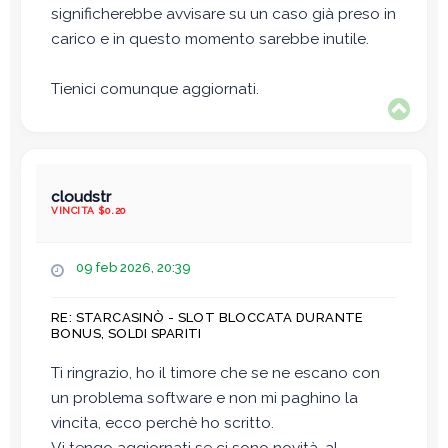
significherebbe avvisare su un caso già preso in
carico e in questo momento sarebbe inutile.
Tienici comunque aggiornati.
T
o
p
cloudstr
VINCITA $0.20
M
09 feb 2026, 20:39
e
s
RE: STARCASINÒ - SLOT BLOCCATA DURANTE
s
BONUS, SOLDI SPARITI
a
g
Ti ringrazio, ho il timore che se ne escano con
g
un problema software e non mi paghino la
i
o
vincita, ecco perchè ho scritto.
Vi tengo aggiornati se ci sono novità, al