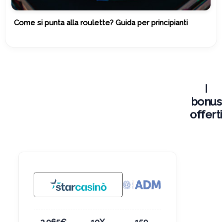
Come si punta alla roulette? Guida per principianti
I
bonus
offert