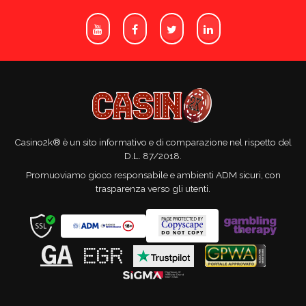
Casino2k® è un sito informativo e di comparazione nel rispetto del
D.L. 87/2018.
Promuoviamo gioco responsabile e ambienti ADM sicuri, con
trasparenza verso gli utenti.