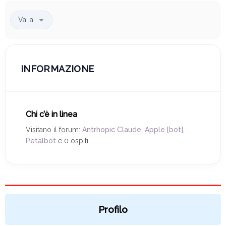
Vai a
INFORMAZIONE
Chi c’è in linea
Visitano il forum:
Antrhopic Claude
,
Apple [bot]
,
Petalbot
e 0 ospiti
Profilo