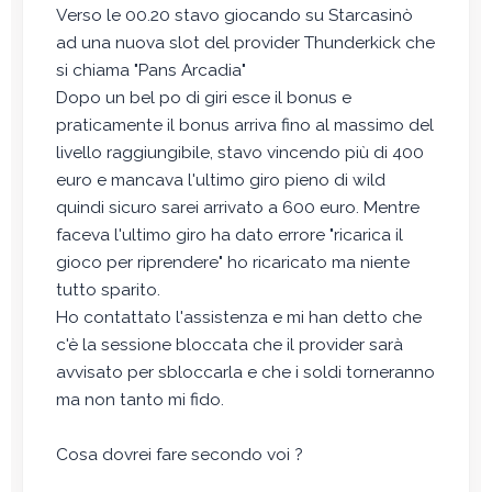
Verso le 00.20 stavo giocando su Starcasinò
ad una nuova slot del provider Thunderkick che
si chiama "Pans Arcadia"
Dopo un bel po di giri esce il bonus e
praticamente il bonus arriva fino al massimo del
livello raggiungibile, stavo vincendo più di 400
euro e mancava l'ultimo giro pieno di wild
quindi sicuro sarei arrivato a 600 euro. Mentre
faceva l'ultimo giro ha dato errore "ricarica il
gioco per riprendere" ho ricaricato ma niente
tutto sparito.
Ho contattato l'assistenza e mi han detto che
c'è la sessione bloccata che il provider sarà
avvisato per sbloccarla e che i soldi torneranno
ma non tanto mi fido.
Cosa dovrei fare secondo voi ?