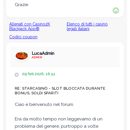
Grazie
T
o
p
Allenati con Casino2K
Elenco di tutti i casinò
Blackjack App®
legali italiani
Codici coupon
LucaAdmin
ADMIN
M
09 feb 2026, 16:51
e
s
RE: STARCASINÒ - SLOT BLOCCATA DURANTE
s
BONUS, SOLDI SPARITI
a
g
Ciao e benvenuto nel forum.
g
i
o
Era da molto tempo non leggevamo di un
problema del genere, purtroppo a volte