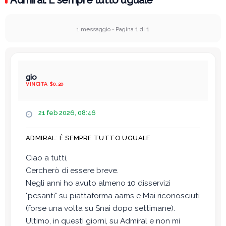
1 messaggio • Pagina
1
di
1
gio
VINCITA $0.20
M
21 feb 2026, 08:46
e
s
ADMIRAL: È SEMPRE TUTTO UGUALE
s
a
Ciao a tutti,
g
Cercherò di essere breve.
g
i
Negli anni ho avuto almeno 10 disservizi
o
"pesanti" su piattaforma aams e Mai riconosciuti
(forse una volta su Snai dopo settimane).
Ultimo, in questi giorni, su Admiral e non mi