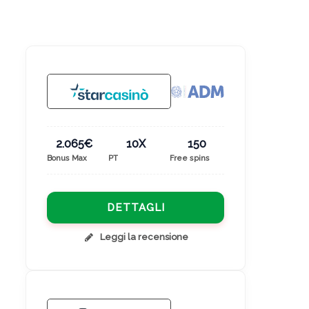
2.065€
10X
150
Bonus Max
PT
Free spins
DETTAGLI
Leggi la recensione