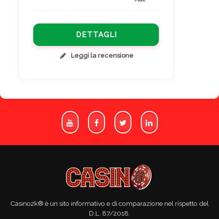
DETTAGLI
Leggi la recensione
Casino2k® è un sito informativo e di comparazione nel rispetto del
D.L. 87/2018.