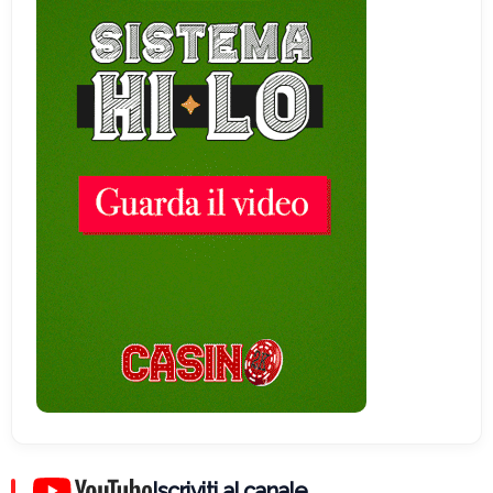
Iscriviti al canale