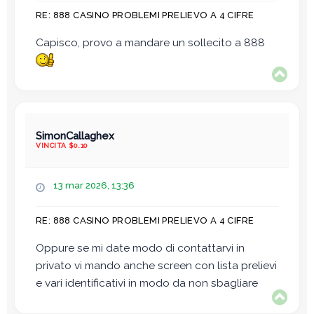
s
RE: 888 CASINO PROBLEMI PRELIEVO A 4 CIFRE
s
a
Capisco, provo a mandare un sollecito a 888
g
g
T
i
o
o
p
SimonCallaghex
VINCITA $0.10
M
13 mar 2026, 13:36
e
s
RE: 888 CASINO PROBLEMI PRELIEVO A 4 CIFRE
s
a
Oppure se mi date modo di contattarvi in
g
privato vi mando anche screen con lista prelievi
g
i
e vari identificativi in modo da non sbagliare
o
T
o