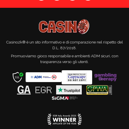
Casino2k® è un sito informativo e di comparazione nel rispetto del
D.L. 87/2018.
Promuoviamo gioco responsabile e ambienti ADM sicuri, con
trasparenza verso gli utenti.