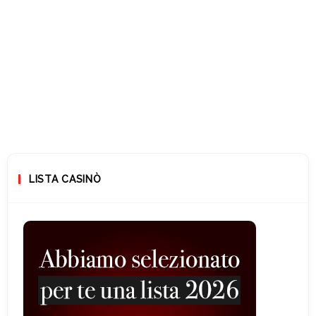
LISTA CASINÒ