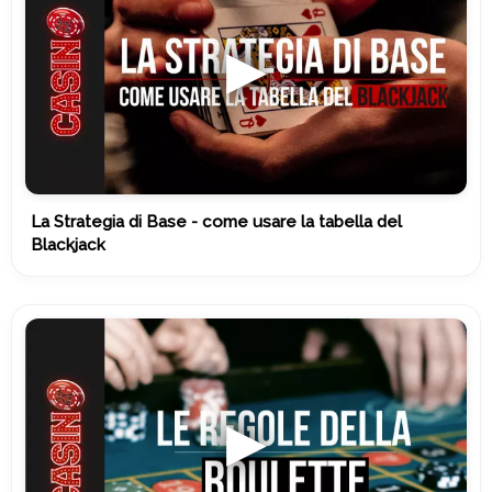
La Strategia di Base - come usare la tabella del
Blackjack