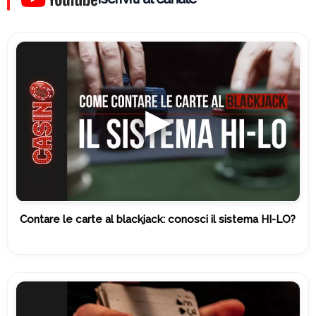
Contare le carte al blackjack: conosci il sistema HI-LO?