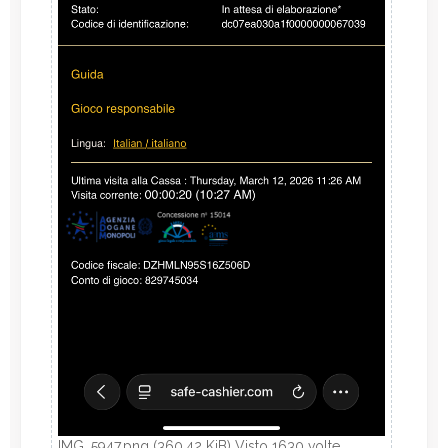
IMG_5947.png (360.42 KiB) Visto 1630 volte