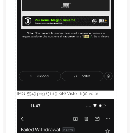
IMG_5949.png (316.9 KiB) Visto 1630 volte