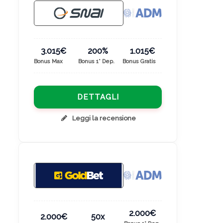
3.015€
200%
1.015€
Bonus Max
Bonus 1° Dep.
Bonus Gratis
DETTAGLI
Leggi la recensione
2.000€
2.000€
50x