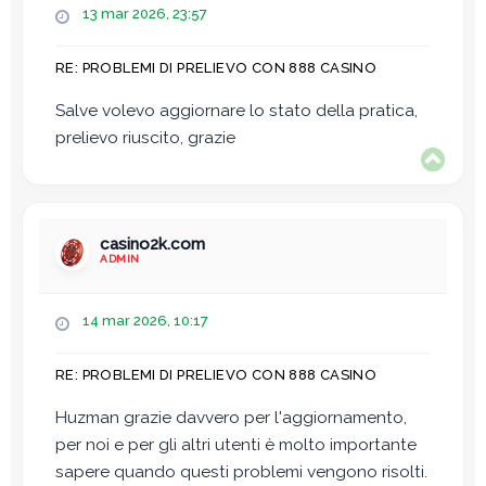
M
13 mar 2026, 23:57
e
s
RE: PROBLEMI DI PRELIEVO CON 888 CASINO
s
a
Salve volevo aggiornare lo stato della pratica,
g
prelievo riuscito, grazie
g
T
i
o
o
p
casino2k.com
ADMIN
M
14 mar 2026, 10:17
e
s
RE: PROBLEMI DI PRELIEVO CON 888 CASINO
s
a
Huzman grazie davvero per l'aggiornamento,
g
per noi e per gli altri utenti è molto importante
g
i
sapere quando questi problemi vengono risolti.
o