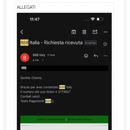
ALLEGATI