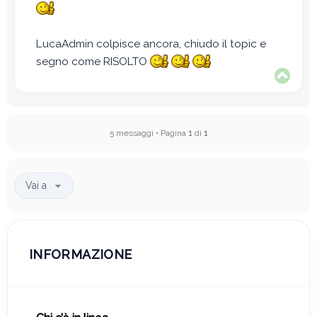
LucaAdmin colpisce ancora, chiudo il topic e
segno come RISOLTO
T
o
p
5 messaggi • Pagina
1
di
1
Vai a
INFORMAZIONE