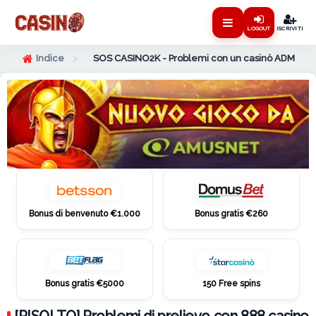
LOGOUT
ISCRIVITI
Indice
SOS CASINO2K - Problemi con un casinò ADM
Bonus di benvenuto €1.000
Bonus gratis €260
Bonus gratis €5000
150 Free spins
[RISOLTO] Problemi di prelievo con 888 casino