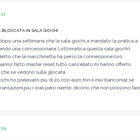
:17
 BLOCCATA IN SALA GIOCHI
,dopo una settimana che la sala giochi a mandato la pratica a
endo una concessionaria Lottomatica questa sala giochi)
etto che la macchinetta ha perso la connessione,loro
hanno fatto master reset,tutto cancellato,mi hanno offerto
o che se vedono sulla giocata.
giochi ho prelevato piu di 20.000 euro fon il mio bancomat,se
ransazioni,piu i orari,pero niente, dicono che non possono far
3:05