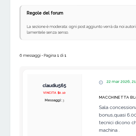
Regole del forum
La sezione è moderata: ogni post aggiunto verrà da noi auto
lamentele senza senso.
6 messaggi • Pagina
1
di
1
M
22 mar 2026, 21
claudiu565
e
s
VINCITA $0.10
MACCHINETTA BLO
s
Messaggi:
3
a
Sala concessiona
g
bonus,quasi 6.000
g
i
tecnici dicono c
o
machina .