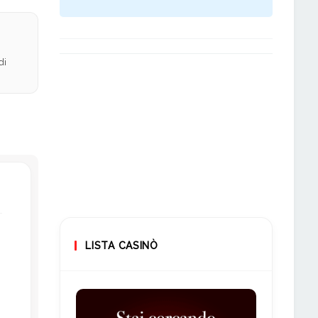
di
LISTA CASINÒ