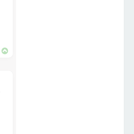
T
o
p