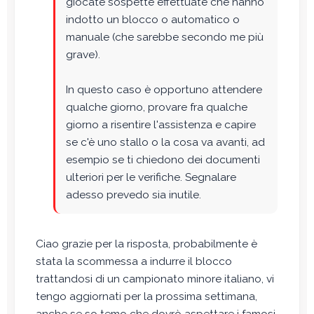
giocate sospette effettuate che hanno
indotto un blocco o automatico o
manuale (che sarebbe secondo me più
grave).
In questo caso è opportuno attendere
qualche giorno, provare fra qualche
giorno a risentire l'assistenza e capire
se c'è uno stallo o la cosa va avanti, ad
esempio se ti chiedono dei documenti
ulteriori per le verifiche. Segnalare
adesso prevedo sia inutile.
Ciao grazie per la risposta, probabilmente è
stata la scommessa a indurre il blocco
trattandosi di un campionato minore italiano, vi
tengo aggiornati per la prossima settimana,
anche se so temo che dovrò aspettare i famosi