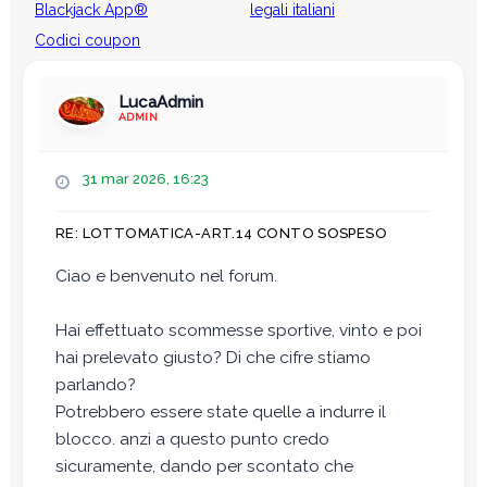
Blackjack App®
legali italiani
Codici coupon
LucaAdmin
ADMIN
M
31 mar 2026, 16:23
e
s
RE: LOTTOMATICA-ART.14 CONTO SOSPESO
s
a
Ciao e benvenuto nel forum.
g
g
i
Hai effettuato scommesse sportive, vinto e poi
o
hai prelevato giusto? Di che cifre stiamo
parlando?
Potrebbero essere state quelle a indurre il
blocco. anzi a questo punto credo
sicuramente, dando per scontato che