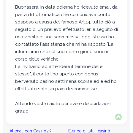
a
Buonasera, in data odierna ho ricevuto email da
g
parta di Lottomatica che comunicava conto
g
i
sospeso a causa del famoso Art.14, tutto ciò a
o
seguito di un prelievo effettuato ieri a seguito di
una vincita di una scommessa, oggi stesso ho
contattato l'assistenza che mi ha risposto "La
informiamo che sul suo conto gioco sono in
corso delle verifiche.
La invitiamo ad attendere il termine delle
stesse.", il conto l'ho aperto con bonus
benvenuto casino settimana scorsa ed e ed ho
effettuato solo un paio di scommesse.
Attendo vostro aiuto per avere delucidazioni,
grazie
T
o
p
Allenati con Casino2K
Elenco di tutti i casinò