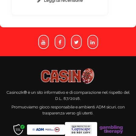
Leggi la recensione
Casino2k® è un sito informativo e di comparazione nel rispetto del
D.L. 87/2018.
Promuoviamo gioco responsabile e ambienti ADM sicuri, con
trasparenza verso gli utenti.