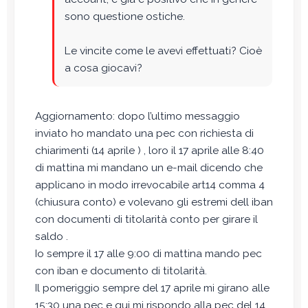
sono questione ostiche.
Le vincite come le avevi effettuati? Cioè
a cosa giocavi?
Aggiornamento: dopo l’ultimo messaggio
inviato ho mandato una pec con richiesta di
chiarimenti (14 aprile ) , loro il 17 aprile alle 8:40
di mattina mi mandano un e-mail dicendo che
applicano in modo irrevocabile art14 comma 4
(chiusura conto) e volevano gli estremi dell iban
con documenti di titolarità conto per girare il
saldo .
Io sempre il 17 alle 9:00 di mattina mando pec
con iban e documento di titolarità.
Il pomeriggio sempre del 17 aprile mi girano alle
15:30 una pec e qui mi rispondo alla pec del 14