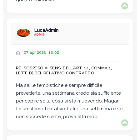
T
o
p
LucaAdmin
ADMIN
M
07 apr 2026, 16:02
e
s
RE: SOSPESO AI SENSI DELL’ART. 14, COMMA 1,
s
LETT. B) DEL RELATIVO CONTRATTO.
a
g
Ma sai le tempistiche è sempre difficile
g
prevederle, una settimana credo sia sufficiente
i
o
per capire se la cosa si sta muovendo. Magari
fai un ultimo tentativo tu fra una settimana e se
non succede niente, prova altri modi.
T
o
p