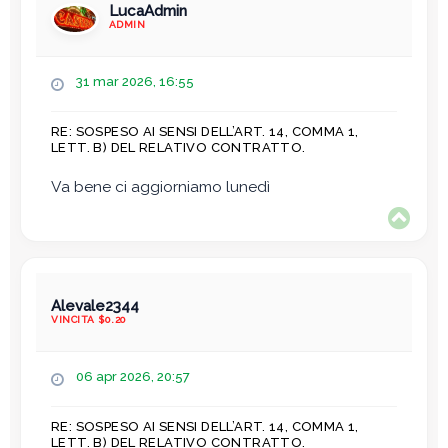
LucaAdmin
ADMIN
M
31 mar 2026, 16:55
e
s
RE: SOSPESO AI SENSI DELL’ART. 14, COMMA 1,
s
LETT. B) DEL RELATIVO CONTRATTO.
a
g
Va bene ci aggiorniamo lunedì
g
T
i
o
o
p
Alevale2344
VINCITA $0.20
M
06 apr 2026, 20:57
e
s
RE: SOSPESO AI SENSI DELL’ART. 14, COMMA 1,
s
LETT. B) DEL RELATIVO CONTRATTO.