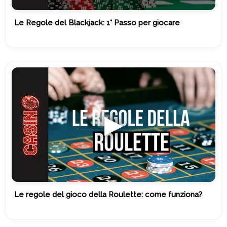
Le Regole del Blackjack: 1° Passo per giocare
Le regole del gioco della Roulette: come funziona?