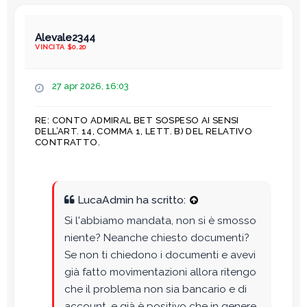
Alevale2344
VINCITA $0.20
M
27 apr 2026, 16:03
e
s
RE: CONTO ADMIRAL BET SOSPESO AI SENSI
s
DELL’ART. 14, COMMA 1, LETT. B) DEL RELATIVO
a
CONTRATTO.
g
g
i
o
LucaAdmin ha scritto:
Si l'abbiamo mandata, non si è smosso
niente? Neanche chiesto documenti?
Se non ti chiedono i documenti e avevi
già fatto movimentazioni allora ritengo
che il problema non sia bancario e di
account, e già è positivo che in genere