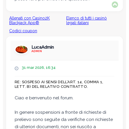
T
o
p
Allenati con Casino2K
Elenco di tutti i casinò
Blackjack App®
legali italiani
Codici coupon
LucaAdmin
ADMIN
M
31 mar 2026, 16:34
e
s
RE: SOSPESO AI SENSI DELL’ART. 14, COMMA 1,
s
LETT. B) DEL RELATIVO CONTRATTO.
a
g
Ciao e benvenuto nel forum.
g
i
o
In genere sospensioni a fronte di richieste di
prelievo sono seguite da verifiche con richieste
di ulteriori documenti, non sei riuscito a