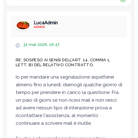
o
p
LucaAdmin
ADMIN
M
31 mar 2026, 16:47
e
s
RE: SOSPESO AI SENSI DELL’ART. 14, COMMA 1,
s
LETT. B) DEL RELATIVO CONTRATTO.
a
g
Io per mandare una segnalazione aspetterei
g
almeno fino a lunedì, diamogli qualche giorno di
i
o
tempo per prendere in carico la questione. Fra
un paio di giorni se non ricevi mail e non riesci
ad avere nessun tipo di interazione prova a
ricontattare l'assistenza, al momento
continuare a scrivere mail è inutile.