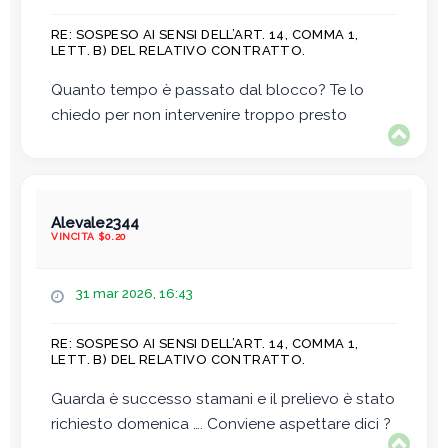
e
s
RE: SOSPESO AI SENSI DELL’ART. 14, COMMA 1,
s
LETT. B) DEL RELATIVO CONTRATTO.
a
g
Quanto tempo è passato dal blocco? Te lo
g
chiedo per non intervenire troppo presto
i
T
o
o
p
Alevale2344
VINCITA $0.20
M
31 mar 2026, 16:43
e
s
RE: SOSPESO AI SENSI DELL’ART. 14, COMMA 1,
s
LETT. B) DEL RELATIVO CONTRATTO.
a
g
Guarda è successo stamani e il prelievo è stato
g
richiesto domenica …. Conviene aspettare dici ?
i
T
o