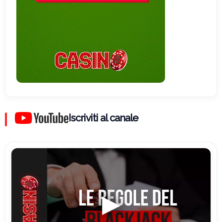
Iscriviti al canale