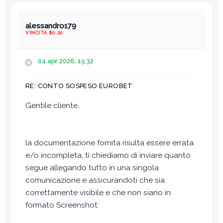
alessandro179
VINCITA $0.20
M
04 apr 2026, 15:32
e
s
RE: CONTO SOSPESO EUROBET
s
a
Gentile cliente,
g
g
i
o
la documentazione fornita risulta essere errata
e/o incompleta, ti chiediamo di inviare quanto
segue allegando tutto in una singola
comunicazione e assicurandoti che sia
correttamente visibile e che non siano in
formato Screenshot: