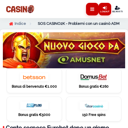
LOGOUT
ISCRIVITI
Indice
SOS CASINO2K - Problemi con un casinò ADM
Bonus di benvenuto €1.000
Bonus gratis €260
Bonus gratis €5000
150 Free spins
Conto sospeso Eurobet dopo un giorno