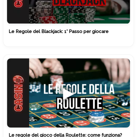
Le Regole del Blackjack: 1° Passo per giocare
Le regole del gioco della Roulette: come funziona?