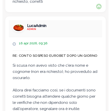
richiesto, corretti
o
T
o
p
LucaAdmin
ADMIN
M
16 apr 2026, 09:36
e
s
RE: CONTO SOSPESO EUROBET DOPO UN GIORNO
s
a
Si scusa non avevo visto che c'era nome e
g
cognome (non era richiesto), ho provveduto ad
g
i
oscurarlo.
o
Allora direi facciamo così, se i documenti sono
corretti bisogna attendere qualche giorno per
le verifiche che non dipendono solo
dall'operatore, segnalare ora è inutile.