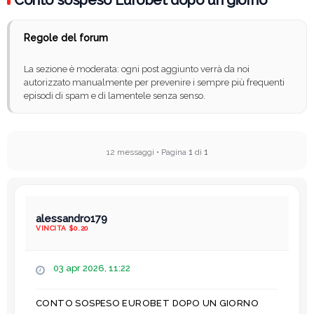
Regole del forum
La sezione è moderata: ogni post aggiunto verrà da noi
autorizzato manualmente per prevenire i sempre più frequenti
episodi di spam e di lamentele senza senso.
12 messaggi • Pagina
1
di
1
alessandro179
VINCITA $0.20
M
03 apr 2026, 11:22
e
s
CONTO SOSPESO EUROBET DOPO UN GIORNO
s