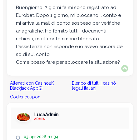
a
Buongiorno, 2 giorni fa mi sono registrato ad
g
Eurobet. Dopo 1 giorno, mi bloccano il conto e
g
i
mi arriva la mail di conto sospeso per verifiche
o
anagrafiche. Ho fornito tutti i documenti
richiesti, ma il conto rimane bloccato.
L’assistenza non risponde e io avevo ancora dei
soldi sul conto.
Come posso fare per sbloccare la situazione?
T
o
p
Allenati con Casino2K
Elenco di tutti i casinò
Blackjack App®
legali italiani
Codici coupon
LucaAdmin
ADMIN
M
03 apr 2026, 11:34