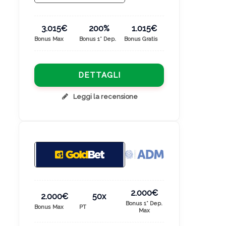
3.015€
200%
1.015€
Bonus Max
Bonus 1° Dep.
Bonus Gratis
DETTAGLI
Leggi la recensione
2.000€
2.000€
50x
Bonus 1° Dep.
Bonus Max
PT
Max