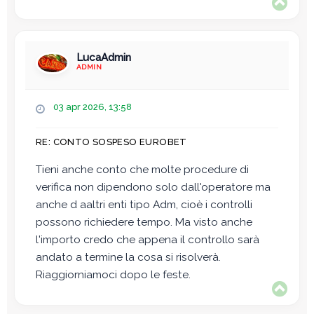
o
i
p
o
LucaAdmin
ADMIN
M
03 apr 2026, 13:58
e
s
RE: CONTO SOSPESO EUROBET
s
a
Tieni anche conto che molte procedure di
g
verifica non dipendono solo dall'operatore ma
g
i
anche d aaltri enti tipo Adm, cioè i controlli
o
possono richiedere tempo. Ma visto anche
l'importo credo che appena il controllo sarà
andato a termine la cosa si risolverà.
Riaggiorniamoci dopo le feste.
T
o
p