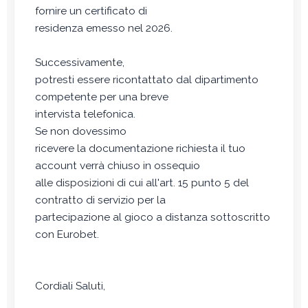
fornire un certificato di
residenza emesso nel 2026.
Successivamente,
potresti essere ricontattato dal dipartimento
competente per una breve
intervista telefonica.
Se non dovessimo
ricevere la documentazione richiesta il tuo
account verrà chiuso in ossequio
alle disposizioni di cui all'art. 15 punto 5 del
contratto di servizio per la
partecipazione al gioco a distanza sottoscritto
con Eurobet.
Cordiali Saluti,