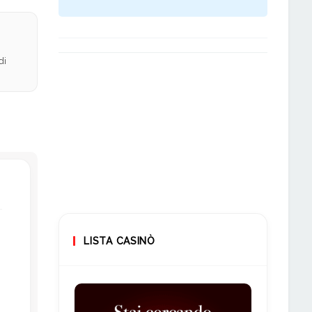
di
LISTA CASINÒ