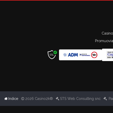
Casino
Promuoviam
Indice
2026 Casino2k®
STS Web Consulting snc
Pa