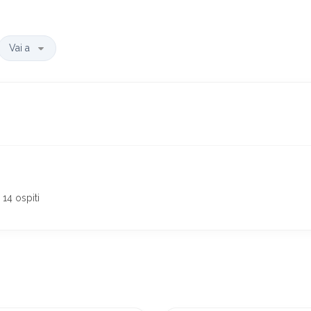
Vai a
 14 ospiti