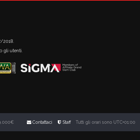
7/2018.
gli utenti.
 9.000€
Contattaci
Staff
Tutti gli orari sono
UTC+01:00