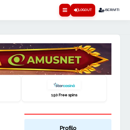
LOGOUT
ISCRIVITI
150 Free spins
Profilo