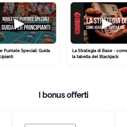
e Puntate Speciali. Guida
La Strategia di Base - com
cipianti
la tabella del Blackjack
I bonus offerti