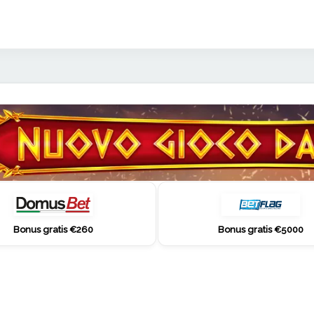
Bonus gratis €260
Bonus gratis €5000