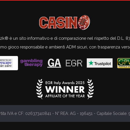
2k® è un sito informativo e di comparazione nel rispetto del D.L. 8
o gioco responsabile e ambienti ADM sicuri, con trasparenza verso 
rtita IVA e CF: 02637340841 - N° REA: AG - 196451 - Capitale Sociale.