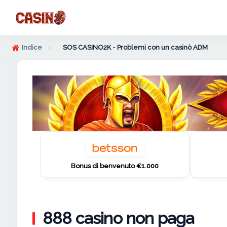
Indice
SOS CASINO2K - Problemi con un casinò ADM
Bonus di benvenuto €1.000
888 casino non paga