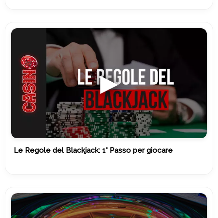
Le Regole del Blackjack: 1° Passo per giocare