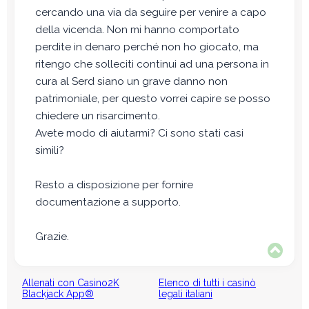
cercando una via da seguire per venire a capo
della vicenda. Non mi hanno comportato
perdite in denaro perché non ho giocato, ma
ritengo che solleciti continui ad una persona in
cura al Serd siano un grave danno non
patrimoniale, per questo vorrei capire se posso
chiedere un risarcimento.
Avete modo di aiutarmi? Ci sono stati casi
simili?
Resto a disposizione per fornire
documentazione a supporto.
Grazie.
T
o
p
Allenati con Casino2K
Elenco di tutti i casinò
Blackjack App®
legali italiani