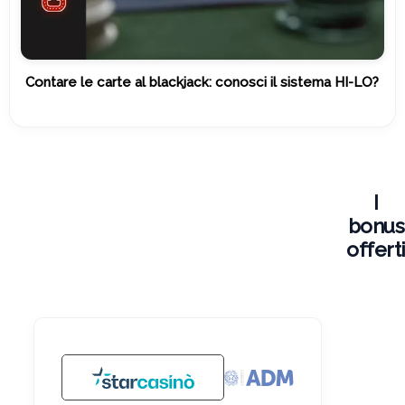
Contare le carte al blackjack: conosci il sistema HI-LO?
I
bonus
offert