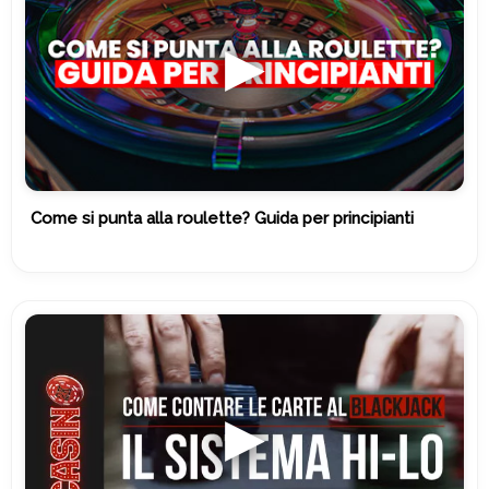
Come si punta alla roulette? Guida per principianti