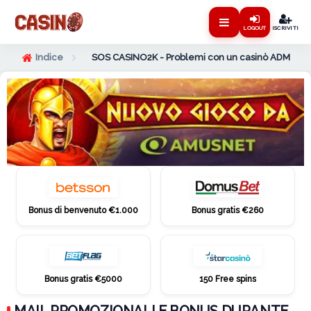
LOGOUT
ISCRIVITI
Indice
SOS CASINO2K - Problemi con un casinò ADM
Bonus di benvenuto €1.000
Bonus gratis €260
Bonus gratis €5000
150 Free spins
MAIL PROMOZIONALI E BONUS DURANTE