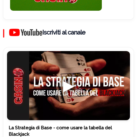
Iscriviti al canale
La Strategia di Base - come usare la tabella del
Blackjack