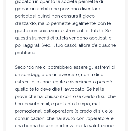
giocatori in quanto la società permette di
giocare in ambiti che possono diventare
pericolosi, quindi non censura il gioco
d'azzardo, ma lo permette legalmente, con le
giuste comunicazioni e strumenti di tutela. Se
questi strumenti di tutela vengono applicati e
poi raggirati (vedi il tuo caso), allora c'è qualche
problema.
Secondo me ci potrebbero essere gli estremi di
un sondaggio da un avvocato, non ti dico
estremi di azione legale e risarcimento perchè
quello te lo deve dire l 'avvocato. Se hai le
prove che hai chiuso il conto (e credo di si), che
hai ricevuto mail, e per tanto tempo, mail
promozionali dall'operatore (e credo di si), e le
comunicazioni che hai avuto con l'operatore, è
una buona base di partenza per la valutazione.