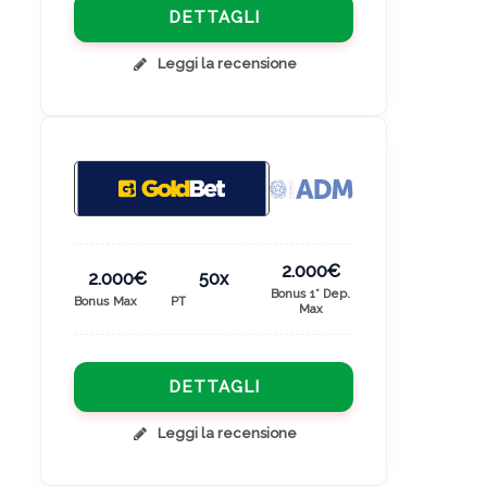
DETTAGLI
Leggi la recensione
2.000€
2.000€
50x
Bonus 1° Dep.
Bonus Max
PT
Max
DETTAGLI
Leggi la recensione