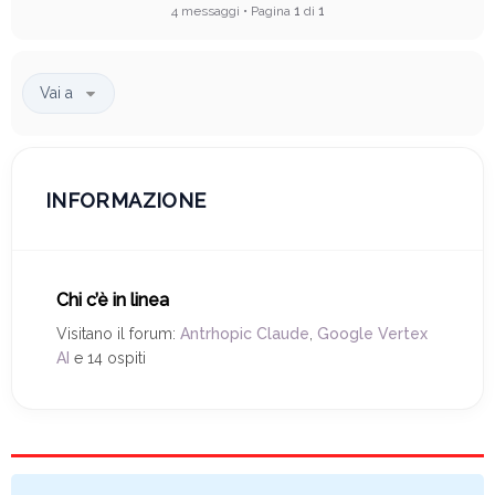
4 messaggi • Pagina
1
di
1
Vai a
INFORMAZIONE
Chi c’è in linea
Visitano il forum:
Antrhopic Claude
,
Google Vertex
AI
e 14 ospiti