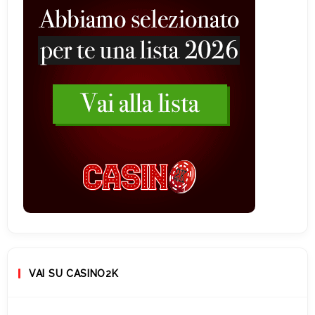
VAI SU CASINO2K