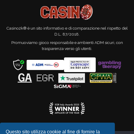
Casino2k® è un sito informativo e di comparazione nel rispetto del
D.L. 87/2018.
Promuoviamo gioco responsabile e ambienti ADM sicuri, con
trasparenza verso gli utenti.
Questo sito utilizza cookie al fine di fornire la