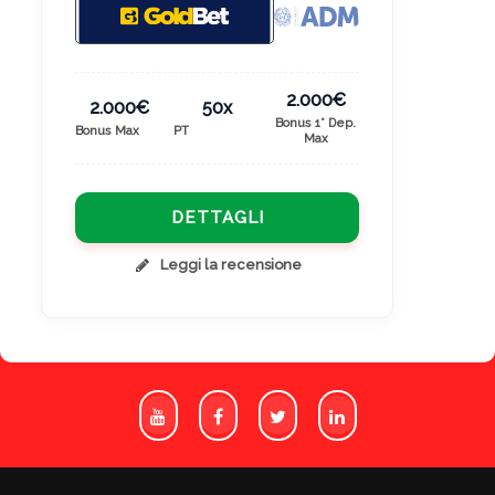
2.000€
2.000€
50x
Bonus 1° Dep.
Bonus Max
PT
Max
DETTAGLI
Leggi la recensione