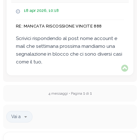
M
18 apr 2026, 10:18
e
s
RE: MANCATA RISCOSSIONE VINCITE 888
s
a
Scrivici rispondendo al post nome account e
g
mail che settimana prossima mandiamo una
g
i
segnalazione in blocco che ci sono diversi casi
o
come il tuo,
T
o
p
4 messaggi • Pagina
1
di
1
Vai a