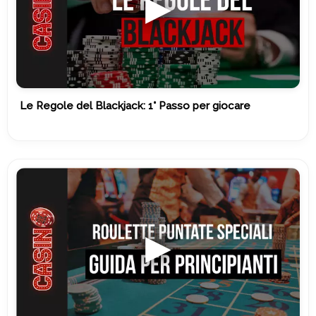
Le Regole del Blackjack: 1° Passo per giocare