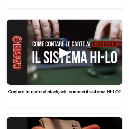
Contare le carte al blackjack: conosci il sistema HI-LO?