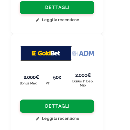
DETTAGLI
Leggi la recensione
2.000€
2.000€
50x
Bonus 1° Dep.
Bonus Max
PT
Max
DETTAGLI
Leggi la recensione