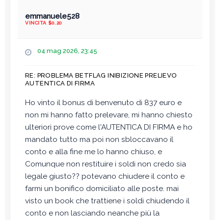
emmanuele528
VINCITA $0.20
M
04 mag 2026, 23:45
e
s
RE: PROBLEMA BETFLAG INIBIZIONE PRELIEVO
s
AUTENTICA DI FIRMA
a
g
Ho vinto il bonus di benvenuto di 837 euro e
g
non mi hanno fatto prelevare, mi hanno chiesto
i
o
ulteriori prove come l'AUTENTICA DI FIRMA e ho
mandato tutto ma poi non sbloccavano il
conto e alla fine me lo hanno chiuso, e
Comunque non restituire i soldi non credo sia
legale giusto?? potevano chiudere il conto e
farmi un bonifico domiciliato alle poste. mai
visto un book che trattiene i soldi chiudendo il
conto e non lasciando neanche più la