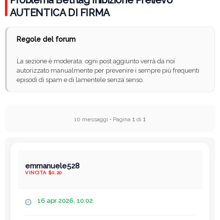
AUTENTICA DI FIRMA
Regole del forum
La sezione è moderata: ogni post aggiunto verrà da noi
autorizzato manualmente per prevenire i sempre più frequenti
episodi di spam e di lamentele senza senso.
10 messaggi • Pagina
1
di
1
emmanuele528
VINCITA $0.20
M
16 apr 2026, 10:02
e
s