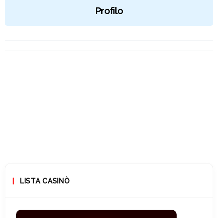
Profilo
LISTA CASINÒ