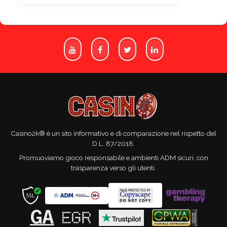
Casino2k® è un sito informativo e di comparazione nel rispetto del
D.L. 87/2018.
Promuoviamo gioco responsabile e ambienti ADM sicuri, con
trasparenza verso gli utenti.