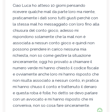
g
Ciao Luca ho atteso 10 giorni pensando
g
ricevere qualche mail da parte loro ma niente,
i
o
praticamente i dati sono tutti giusti perchè con
la stessa mail ho messaggiato con loro fino alla
chiusura del conto gioco, adesso mi
rispondono solamente che la mail non è
associata a nessun conto gioco e quindi non
possono prendere in carico nessuna mia
richiesta, non so come gestire la situazione
sinceramente, oggi ho provato a chiamare il
numero verde mi hanno chiesto il codice fiscale
e ovviamente anche loro mi hanno risposto che
non risulta associato a nessun conto, in pratica
mi hanno chiuso il conto e trattenuto il denaro
e questa roba è folle, ho detto se devo parlare
con un avvocato e mi hanno risposto che mi
conveniva, non so cosa fare sinceramente.
T