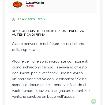
LucaAdmin
ADMIN
M
20 apr 2026, 16:06
e
s
RE: PROBLEMA BETFLAG INIBIZIONE PRELIEVO
s
AUTENTICA DI FIRMA
a
g
Ciao e benvenuto nel forum, scusa il ritardo
g
della risposta.
i
o
Alcune verifiche sono incrociate con altri enti
quindi richiedono tempo. Ti avevano chiesto
documenti per le verifiche? Cioè hai avuto
un'interazione attiva con l'assistenza? Se hai
mandato documenti e stanno verificando ci
vuole tempo e pazienza, segnalare durante le
verifiche sarebbe un buco nell'acqua.
T
o