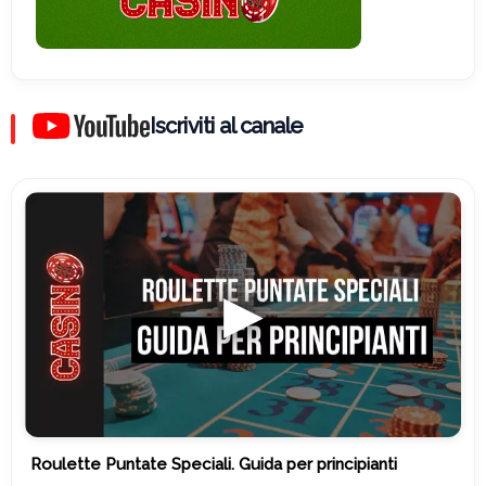
Iscriviti al canale
Roulette Puntate Speciali. Guida per principianti