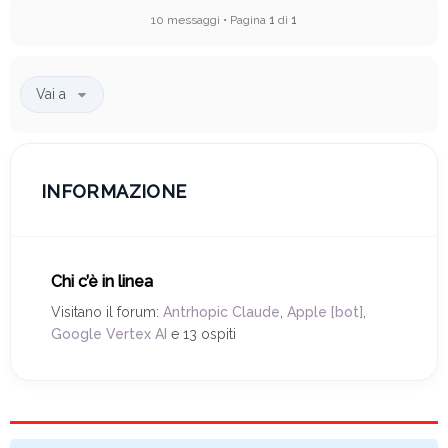
10 messaggi • Pagina
1
di
1
Vai a
INFORMAZIONE
Chi c’è in linea
Visitano il forum:
Antrhopic Claude
,
Apple [bot]
,
Google Vertex AI
e 13 ospiti