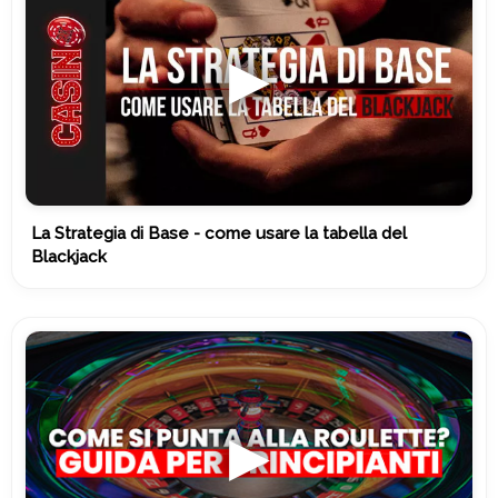
La Strategia di Base - come usare la tabella del
Blackjack