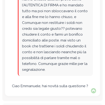
l'AUTENTICA DI FIRMA e ho mandato
tutto ma poi non sbloccavano il conto
e alla fine me lo hanno chiuso, e
Comunque non restituire i soldi non
credo sia legale giusto?? potevano
chiudere il conto e farmi un bonifico
domiciliato alle poste. mai visto un
book che trattiene i soldi chiudendo il
conto e non lasciando neanche più la
possibilità di parlare tramite mail o
telefono. Comunque grazie mille per la
segnalazione.
Ciao Emmanuele, hai novità sulla questione ?
T
o
p