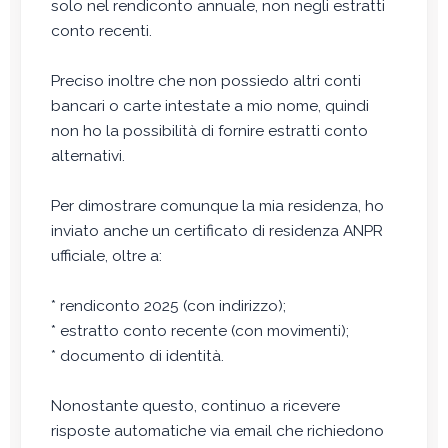
solo nel rendiconto annuale, non negli estratti
conto recenti.
Preciso inoltre che non possiedo altri conti
bancari o carte intestate a mio nome, quindi
non ho la possibilità di fornire estratti conto
alternativi.
Per dimostrare comunque la mia residenza, ho
inviato anche un certificato di residenza ANPR
ufficiale, oltre a:
* rendiconto 2025 (con indirizzo);
* estratto conto recente (con movimenti);
* documento di identità.
Nonostante questo, continuo a ricevere
risposte automatiche via email che richiedono