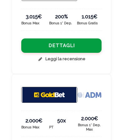
3.015€
200%
1.015€
Bonus Max
Bonus 1° Dep.
Bonus Gratis
DETTAGLI
Leggi la recensione
2.000€
2.000€
50x
Bonus 1° Dep.
Bonus Max
PT
Max