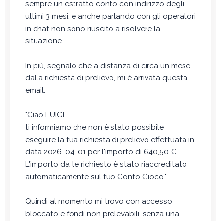
sempre un estratto conto con indirizzo degli
ultimi 3 mesi, e anche parlando con gli operatori
in chat non sono riuscito a risolvere la
situazione.
In più, segnalo che a distanza di circa un mese
dalla richiesta di prelievo, mi è arrivata questa
email:
"Ciao LUIGI,
ti informiamo che non è stato possibile
eseguire la tua richiesta di prelievo effettuata in
data 2026-04-01 per l'importo di 640,50 €.
L'importo da te richiesto è stato riaccreditato
automaticamente sul tuo Conto Gioco."
Quindi al momento mi trovo con accesso
bloccato e fondi non prelevabili, senza una