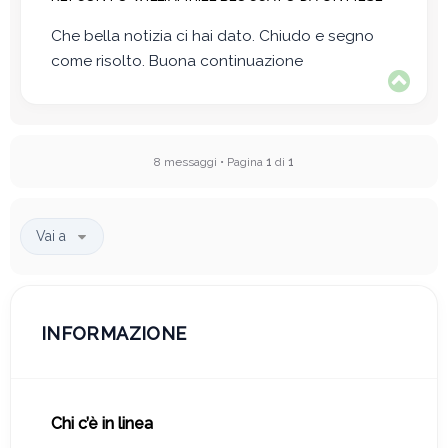
s
a
Che bella notizia ci hai dato. Chiudo e segno
g
come risolto. Buona continuazione
g
T
i
o
o
p
8 messaggi • Pagina
1
di
1
Vai a
INFORMAZIONE
Chi c’è in linea