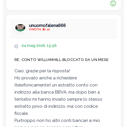
T
o
p
unuomofalena666
VINCITA $0.10
M
04 mag 2026, 15:56
e
s
RE: CONTO WILLIAMHILL BLOCCATO DA UN MESE
s
a
Ciao, grazie per la risposta!
g
Ho provato anche a richiedere
g
i
(telefonicamente) un estratto conto con
o
indirizzo alla banca BBVA, ma dopo ben 4
tentativi mi hanno inviato sempre lo stesso
estratto privo di indirizzo, ma con codice
fiscale.
Purtroppo non ho altri conti bancari a mio