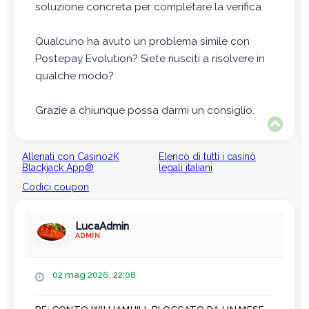
soluzione concreta per completare la verifica.
Qualcuno ha avuto un problema simile con
Postepay Evolution? Siete riusciti a risolvere in
qualche modo?
Grazie a chiunque possa darmi un consiglio.
T
o
p
Allenati con Casino2K
Elenco di tutti i casinò
Blackjack App®
legali italiani
Codici coupon
LucaAdmin
ADMIN
M
02 mag 2026, 22:08
e
s