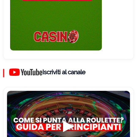
Iscriviti al canale