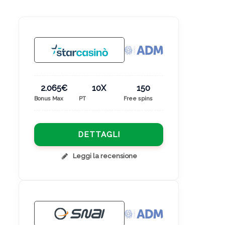
2.065€
10X
150
Bonus Max
PT
Free spins
DETTAGLI
Leggi la recensione