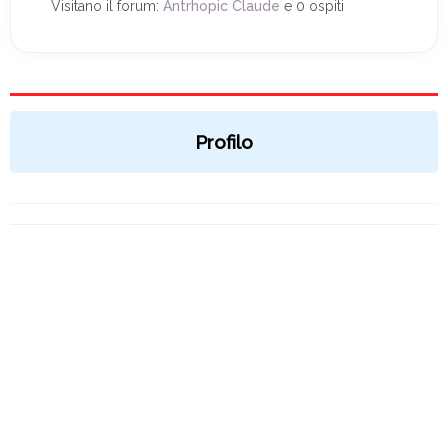
Visitano il forum:
Antrhopic Claude
e 0 ospiti
Profilo