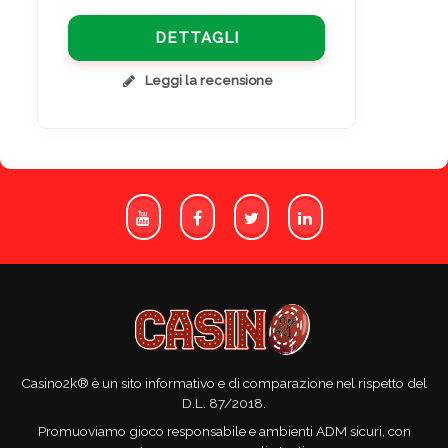
DETTAGLI
Leggi la recensione
Casino2k® è un sito informativo e di comparazione nel rispetto del
D.L. 87/2018.
Promuoviamo gioco responsabile e ambienti ADM sicuri, con