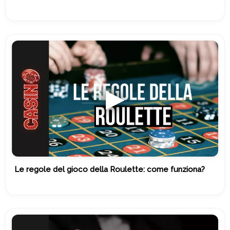
Le regole del gioco della Roulette: come funziona?