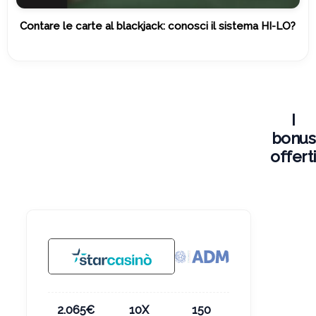
Contare le carte al blackjack: conosci il sistema HI-LO?
I
bonus
offert
2.065€
10X
150