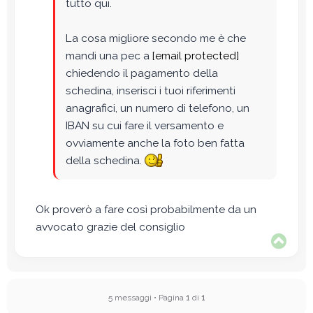
tutto qui.
La cosa migliore secondo me è che
mandi una pec a
[email protected]
chiedendo il pagamento della
schedina, inserisci i tuoi riferimenti
anagrafici, un numero di telefono, un
IBAN su cui fare il versamento e
ovviamente anche la foto ben fatta
della schedina.
Ok proverò a fare così probabilmente da un
avvocato grazie del consiglio
T
o
p
5 messaggi • Pagina
1
di
1