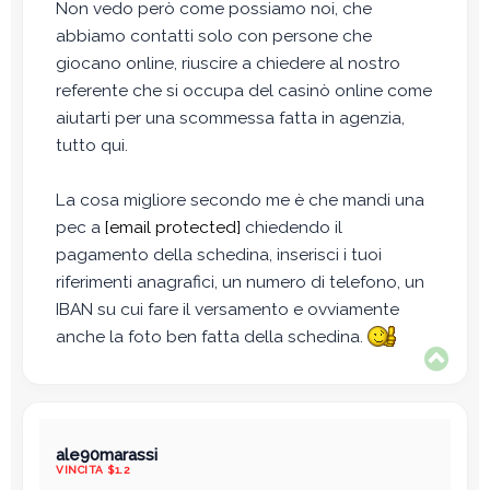
Non vedo però come possiamo noi, che
abbiamo contatti solo con persone che
giocano online, riuscire a chiedere al nostro
referente che si occupa del casinò online come
aiutarti per una scommessa fatta in agenzia,
tutto qui.
La cosa migliore secondo me è che mandi una
pec a
[email protected]
chiedendo il
pagamento della schedina, inserisci i tuoi
riferimenti anagrafici, un numero di telefono, un
IBAN su cui fare il versamento e ovviamente
anche la foto ben fatta della schedina.
T
o
p
ale90marassi
VINCITA $1.2