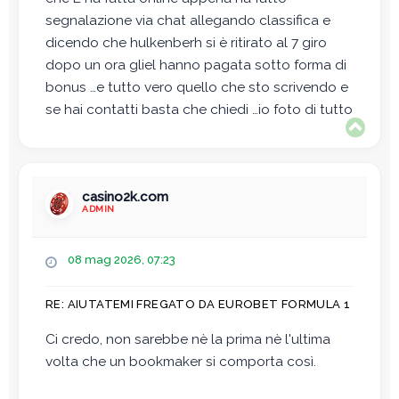
segnalazione via chat allegando classifica e
dicendo che hulkenberh si è ritirato al 7 giro
dopo un ora gliel hanno pagata sotto forma di
bonus …e tutto vero quello che sto scrivendo e
se hai contatti basta che chiedi …io foto di tutto
T
o
p
casino2k.com
ADMIN
M
08 mag 2026, 07:23
e
s
RE: AIUTATEMI FREGATO DA EUROBET FORMULA 1
s
a
Ci credo, non sarebbe nè la prima nè l'ultima
g
volta che un bookmaker si comporta così.
g
i
o