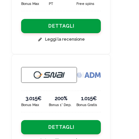
Bonus Max
PT
Free spins
DETTAGLI
Leggi la recensione
3.015€
200%
1.015€
Bonus Max
Bonus 1° Dep.
Bonus Gratis
DETTAGLI