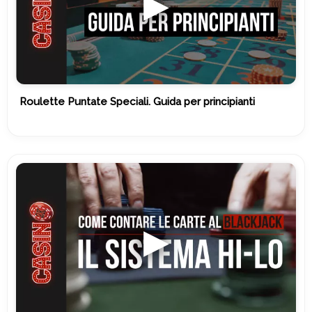
Roulette Puntate Speciali. Guida per principianti