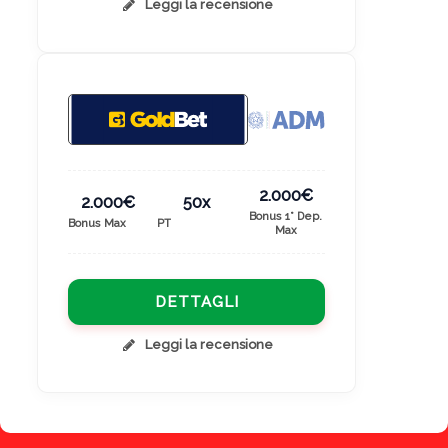
Leggi la recensione
2.000€
2.000€
50x
Bonus 1° Dep.
Bonus Max
PT
Max
DETTAGLI
Leggi la recensione