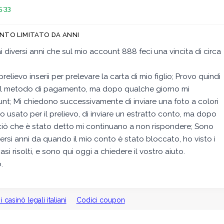
5:33
ONTO LIMITATO DA ANNI
 diversi anni che sul mio account 888 feci una vincita di circa
elievo inserii per prelevare la carta di mio figlio; Provo quindi
uel metodo di pagamento, ma dopo qualche giorno mi
nt; Mi chiedono successivamente di inviare una foto a colori
o usato per il prelievo, di inviare un estratto conto, ma dopo
 ciò che è stato detto mi continuano a non rispondere; Sono
ersi anni da quando il mio conto è stato bloccato, ho visto i
si risolti, e sono qui oggi a chiedere il vostro aiuto.
.
i casinò legali italiani
Codici coupon