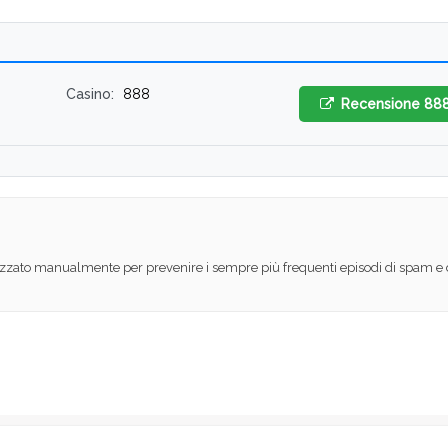
Casino:
888
Recensione 88
rizzato manualmente per prevenire i sempre più frequenti episodi di spam e 