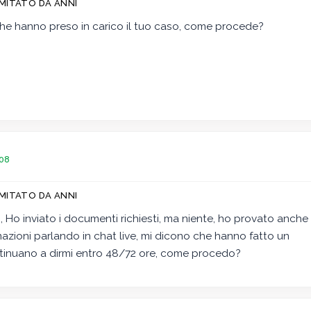
IMITATO DA ANNI
e hanno preso in carico il tuo caso, come procede?
:08
IMITATO DA ANNI
 Ho inviato i documenti richiesti, ma niente, ho provato anche
azioni parlando in chat live, mi dicono che hanno fatto un
tinuano a dirmi entro 48/72 ore, come procedo?