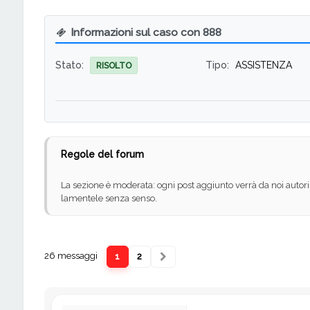
Informazioni sul caso con 888
Stato:
Tipo:
ASSISTENZA
RISOLTO
Regole del forum
La sezione è moderata: ogni post aggiunto verrà da noi auto
lamentele senza senso.
Prossimo
26 messaggi
1
2