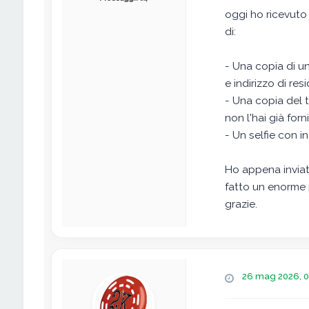
a
oggi ho ricevuto 
g
di:
g
i
o
- Una copia di u
e indirizzo di re
- Una copia del 
non l'hai già forn
- Un selfie con i
Ho appena inviato
fatto un enorme 
grazie.
M
26 mag 2026, 0
e
s