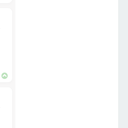
p
T
o
p