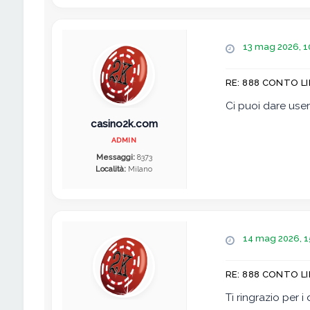
o
M
13 mag 2026, 1
e
s
RE: 888 CONTO L
s
a
Ci puoi dare use
g
casino2k.com
g
i
ADMIN
o
Messaggi:
8373
Località:
Milano
M
14 mag 2026, 1
e
s
RE: 888 CONTO L
s
a
Ti ringrazio per 
g