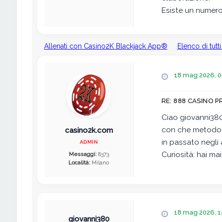
o
Esiste un numero
Allenati con Casino2K Blackjack App®
Elenco di tutti 
M
18 mag 2026, 0
e
s
RE: 888 CASINO PR
s
a
Ciao giovanni380
g
con che metodo h
casino2k.com
g
i
in passato negli a
ADMIN
o
Curiosità: hai ma
Messaggi:
8373
Località:
Milano
M
18 mag 2026, 1
giovanni380
e