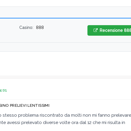
Casino:
888
Recensione 88
4:01
SINO PRELIEVI LENTISSIMI
 lo stesso problema riscontrato da molti non mi fanno prelevar
 avessi prelevato diverse volte ora dal 12 che mi risulta in