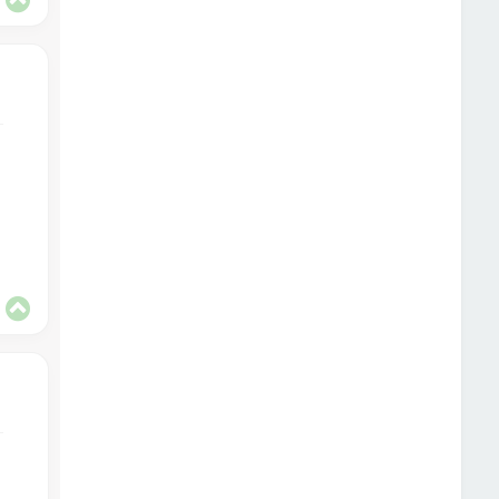
o
p
T
o
p