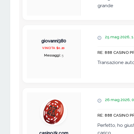
g
grande
g
i
o
M
25 mag 2026, 1
giovanni380
e
s
VINCITA $0.20
RE: 888 CASINO PR
s
Messaggi:
5
a
Transazione auto
g
g
i
o
M
26 mag 2026, 0
e
s
RE: 888 CASINO PR
s
a
Perfetto, ho gius
g
carico.
casino2k.com
g