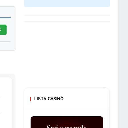
8
LISTA CASINÒ
e