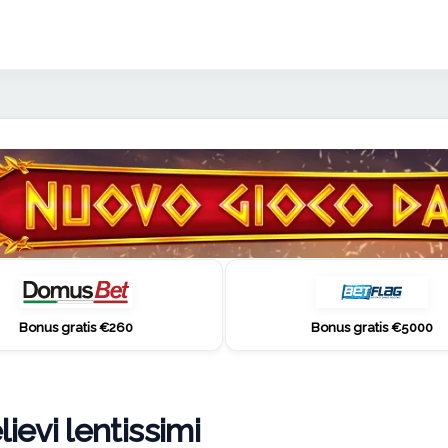
Bonus gratis €260
Bonus gratis €5000
ievi lentissimi