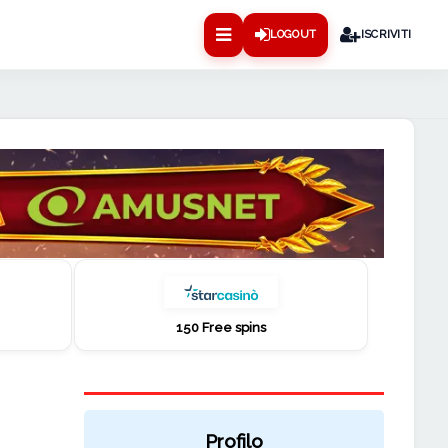
LOGOUT
ISCRIVITI
150 Free spins
Profilo