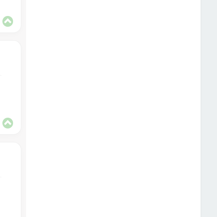
T
o
p
T
o
p