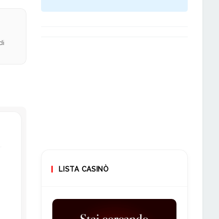
di
LISTA CASINÒ