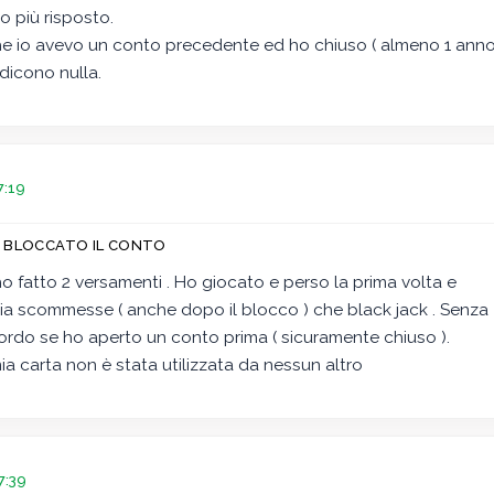
o più risposto.
he io avevo un conto precedente ed ho chiuso ( almeno 1 ann
 dicono nulla.
7:19
A BLOCCATO IL CONTO
o fatto 2 versamenti . Ho giocato e perso la prima volta e
sia scommesse ( anche dopo il blocco ) che black jack . Senza
cordo se ho aperto un conto prima ( sicuramente chiuso ).
a carta non è stata utilizzata da nessun altro
7:39