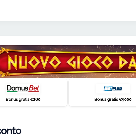
Bonus gratis €260
Bonus gratis €5000
conto