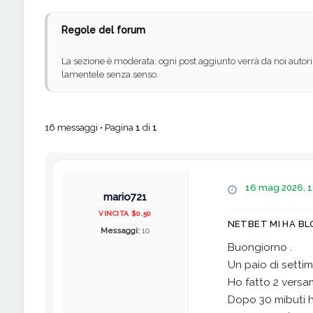
Regole del forum
La sezione è moderata: ogni post aggiunto verrà da noi auto
lamentele senza senso.
16 messaggi • Pagina
1
di
1
M
16 mag 2026, 1
mario721
e
s
VINCITA $0.50
NETBET MI HA B
s
Messaggi:
10
a
Buongiorno .
g
Un paio di setti
g
i
Ho fatto 2 versa
o
Dopo 30 mibuti ho