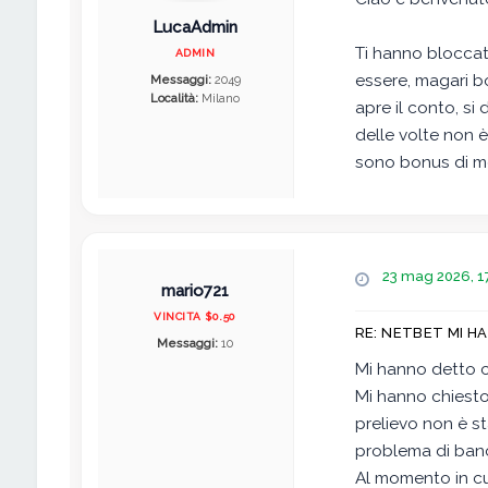
g
LucaAdmin
g
i
Ti hanno bloccat
ADMIN
o
essere, magari bo
Messaggi:
2049
Località:
Milano
apre il conto, si
delle volte non 
sono bonus di m
M
23 mag 2026, 1
mario721
e
s
VINCITA $0.50
RE: NETBET MI H
s
Messaggi:
10
a
Mi hanno detto c
g
Mi hanno chiesto
g
i
prelievo non è st
o
problema di banc
Al momento in cu