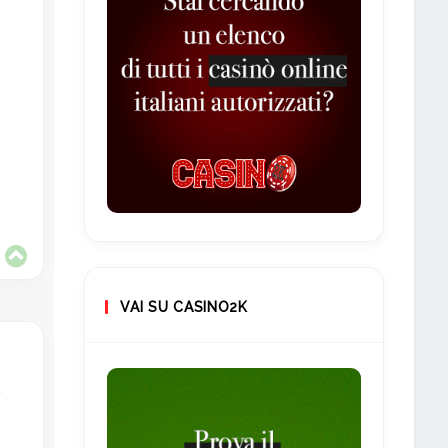
T
o
p
VAI SU CASINO2K