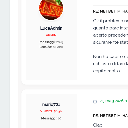
e
s
RE: NETBET MI H
s
a
Ok il problema n
g
quanto pare inter
LucaAdmin
g
i
aperto precedent
ADMIN
o
sicuramente stat
Messaggi:
2049
Località:
Milano
Non ho capito co
richiesto di fare 
capito molto
M
25 mag 2026, 1
mario721
e
s
VINCITA $0.50
RE: NETBET MI H
s
Messaggi:
10
a
Ciao.
g