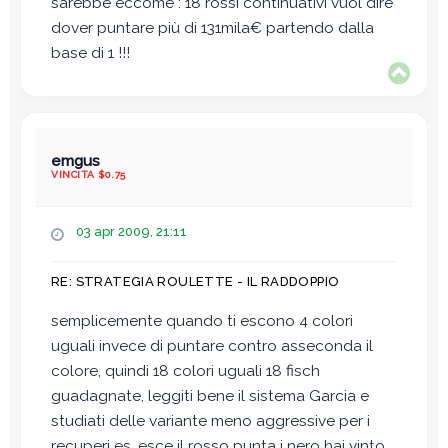
sarebbe eccome : 18 rossi continuativi vuol dire
g
i
dover puntare più di 131mila€ partendo dalla
o
base di 1 !!!
T
o
p
emgus
VINCITA $0.75
M
03 apr 2009, 21:11
e
s
RE: STRATEGIA ROULETTE - IL RADDOPPIO
s
a
semplicemente quando ti escono 4 colori
g
uguali invece di puntare contro asseconda il
g
i
colore, quindi 18 colori uguali 18 fisch
o
guadagnate, leggiti bene il sistema Garcia e
studiati delle variante meno aggressive per i
recuperi es. esce il rosso punta i nero hai vinto