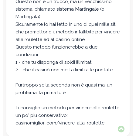
Questo non è un trucco, ma un vecchissimo
g
i
sistema, chiamato
sistema Martingale
(o
o
Martingala).
Sicuramente lo hai letto in uno di quei mille siti
che promettono il metodo infallibile per vincere
alla roulette ed al casino online.
Questo metodo funzionerebbe a due
condizioni:
1 - che tu disponga di soldi illimitati
2 - che il casinò non metta limiti alle puntate.
Purtroppo se la seconda non è quasi mai un
problema, la prima lo è.
Ti consiglio un metodo per vincere alla roulette
un po' piu conservativo:
casinomigliori.com/vincere-alla-roulette
T
o