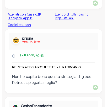
T
o
p
Allenati con Casino2K
Elenco di tutti i casinò
Blackjack App®
legali italiani
Codici coupon
pralina
VINCITA $0.05
M
13 ott 2008, 19:43
e
s
RE: STRATEGIA ROULETTE - IL RADDOPPIO
s
a
Non ho capito bene questa strategia di gioco.
g
Potresti spiegarla meglio?
g
T
i
o
o
p
CasinoDipendente