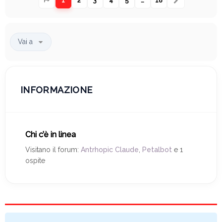
1
2
3
4
5
18
…
Vai a
INFORMAZIONE
Chi c’è in linea
Visitano il forum:
Antrhopic Claude
,
Petalbot
e 1
ospite