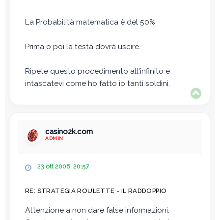
La Probabilità matematica è del 50%
Prima o poi la testa dovrà uscire.
Ripete questo procedimento all'infinito e
intascatevi come ho fatto io tanti soldini.
T
o
p
casino2k.com
ADMIN
M
23 ott 2008, 20:57
e
s
RE: STRATEGIA ROULETTE - IL RADDOPPIO
s
a
Attenzione a non dare false informazioni.
g