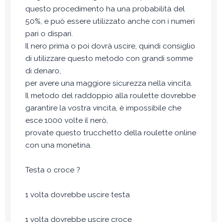
questo procedimento ha una probabilità del
50%, e può essere utilizzato anche con i numeri
pari o dispari.
Il nero prima o poi dovrà uscire, quindi consiglio
di utilizzare questo metodo con grandi somme
di denaro,
per avere una maggiore sicurezza nella vincita.
Il metodo del raddoppio alla roulette dovrebbe
garantire la vostra vincita, è impossibile che
esce 1000 volte il nerò,
provate questo trucchetto della roulette online
con una monetina.
Testa o croce ?
1 volta dovrebbe uscire testa
1 volta dovrebbe uscire croce