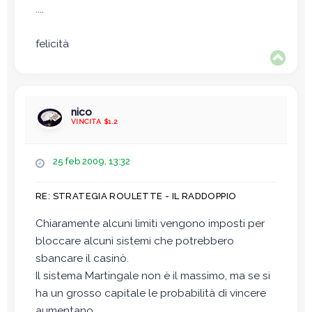
....
felicità
T
o
p
nico
VINCITA $1.2
M
25 feb 2009, 13:32
e
s
RE: STRATEGIA ROULETTE - IL RADDOPPIO
s
a
Chiaramente alcuni limiti vengono imposti per
g
bloccare alcuni sistemi che potrebbero
g
i
sbancare il casinò.
o
Il sistema Martingale non è il massimo, ma se si
ha un grosso capitale le probabilità di vincere
aumentano.