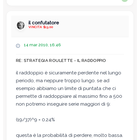
o
p
il confutatore
VINCITA $13.00
M
14 mar 2010, 16:46
e
s
RE: STRATEGIA ROULETTE - IL RADDOPPIO
s
a
il raddoppio è sicuramente perdente nel lungo
g
periodo, ma neppure troppo lungo. se ad
g
i
esempio abbiamo un limite di puntata che ci
o
permette di raddoppiare al massimo fino a 500
non potremo inseguire serie maggiori di 9:
(19/37)^9 = 0.24%
questa è la probabilità di perdere, molto bassa.