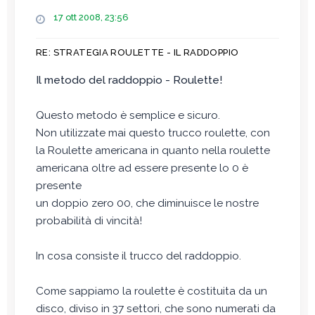
M
17 ott 2008, 23:56
e
s
RE: STRATEGIA ROULETTE - IL RADDOPPIO
s
a
Il metodo del raddoppio - Roulette!
g
g
i
Questo metodo è semplice e sicuro.
o
Non utilizzate mai questo trucco roulette, con
la Roulette americana in quanto nella roulette
americana oltre ad essere presente lo 0 è
presente
un doppio zero 00, che diminuisce le nostre
probabilità di vincità!
In cosa consiste il trucco del raddoppio.
Come sappiamo la roulette è costituita da un
disco, diviso in 37 settori, che sono numerati da