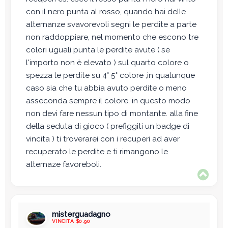
con il nero punta al rosso, quando hai delle
alternanze svavorevoli segni le perdite a parte
non raddoppiare, nel momento che escono tre
colori uguali punta le perdite avute ( se
l'importo non è elevato ) sul quarto colore o
spezza le perdite su 4° 5° colore ,in qualunque
caso sia che tu abbia avuto perdite o meno
asseconda sempre il colore, in questo modo
non devi fare nessun tipo di montante. alla fine
della seduta di gioco ( prefiggiti un badge di
vincita ) ti troverarei con i recuperi ad aver
recuperato le perdite e ti rimangono le
alternaze favoreboli.
T
o
p
misterguadagno
VINCITA $0.90