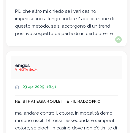
Più che altro mi chiedo se i vari casino
impediscano a lungo andare l' applicazione di
questo metodo, se si accorgono di un trend
positivo sospetto da parte di un certo utente.
T
o
p
emgus
VINCITA $0.75
M
03 apr 2009, 16:51
e
s
RE: STRATEGIA ROULETTE - IL RADDOPPIO
s
a
mai andare contro il colore, in modalità demo
g
mi sono usciti 18 rossi... assecondare sempre il
g
i
colore, se giochi in casinò dove non c'è limite di
o