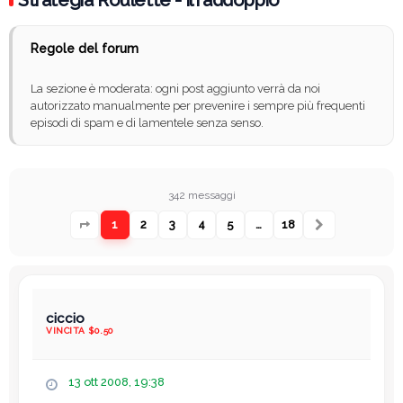
Regole del forum
La sezione è moderata: ogni post aggiunto verrà da noi
autorizzato manualmente per prevenire i sempre più frequenti
episodi di spam e di lamentele senza senso.
342 messaggi
Pagina
1
di
18
Prossimo
1
2
3
4
5
18
…
ciccio
VINCITA $0.50
M
13 ott 2008, 19:38
e