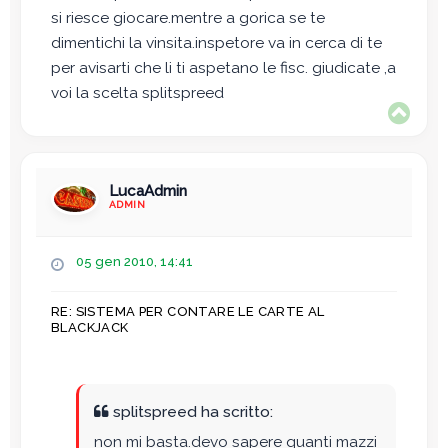
si riesce giocare.mentre a gorica se te
dimentichi la vinsita.inspetore va in cerca di te
per avisarti che li ti aspetano le fisc. giudicate ,a
voi la scelta splitspreed
T
o
p
LucaAdmin
ADMIN
M
05 gen 2010, 14:41
e
s
RE: SISTEMA PER CONTARE LE CARTE AL
s
BLACKJACK
a
g
g
i
splitspreed ha scritto:
o
non mi basta.devo sapere quanti mazzi