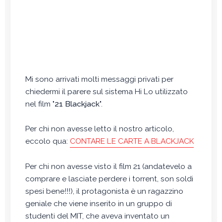
Mi sono arrivati molti messaggi privati per
chiedermi il parere sul sistema Hi Lo utilizzato
nel film "
21 Blackjack
".
Per chi non avesse letto il nostro articolo,
eccolo qua:
CONTARE LE CARTE A BLACKJACK
Per chi non avesse visto il film 21 (andatevelo a
comprare e lasciate perdere i torrent, son soldi
spesi bene!!!), il protagonista è un ragazzino
geniale che viene inserito in un gruppo di
studenti del MIT, che aveva inventato un