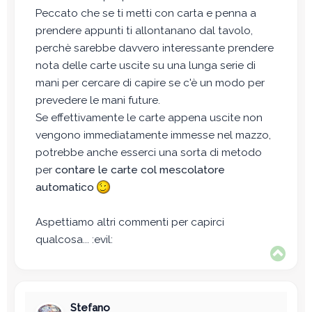
Peccato che se ti metti con carta e penna a
prendere appunti ti allontanano dal tavolo,
perchè sarebbe davvero interessante prendere
nota delle carte uscite su una lunga serie di
mani per cercare di capire se c'è un modo per
prevedere le mani future.
Se effettivamente le carte appena uscite non
vengono immediatamente immesse nel mazzo,
potrebbe anche esserci una sorta di metodo
per
contare le carte col mescolatore
automatico
Aspettiamo altri commenti per capirci
qualcosa... :evil:
T
o
p
Stefano