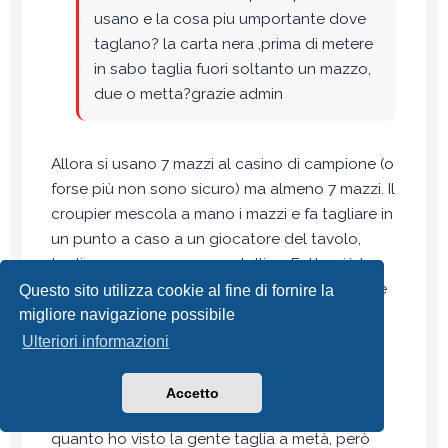
usano e la cosa piu umportante dove
taglano? la carta nera ,prima di metere
in sabo taglia fuori soltanto un mazzo,
due o metta?grazie admin
Allora si usano 7 mazzi al casino di campione (o
forse più non sono sicuro) ma almeno 7 mazzi. Il
croupier mescola a mano i mazzi e fa tagliare in
un punto a caso a un giocatore del tavolo,
taglia a mano con una cartellina. Fatto ciò le
carte restanti sono messe nel sabot e le prime
Questo sito utilizza cookie al fine di fornire la
X carte (forse 5 non ricordo precisamente)
migliore navigazione possibile
sono scartate e si inizia a giocare.
Ulteriori informazioni
Quindi il taglio è a discrezione del giocatore e
Accetto
di solito metà mazzi sono scartati perchè da
quanto ho visto la gente taglia a metà, però