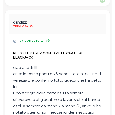
o
p
gandizz
VINCITA $0.05
M
04 gen 2010, 13:46
e
s
RE: SISTEMA PER CONTARE LE CARTE AL
s
BLACKJACK
a
g
ciao a tutti !!!
g
anke io come padulo 76 sono stato al casino di
i
o
venezia ... e confermo tutto quello che ha detto
lui
il conteggio delle carte risulta sempre
sfavorevole al giocatore e favorevole al banco,
oscilla sempre da meno 2 a meno 6 , anke io ho
notato quei rumori meccanici dei mescolaori ,