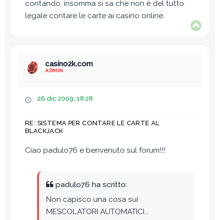
contando, insomma si sa che non è del tutto
legale contare le carte ai casino online.
T
o
p
casino2k.com
ADMIN
M
26 dic 2009, 18:28
e
s
RE: SISTEMA PER CONTARE LE CARTE AL
s
BLACKJACK
a
g
Ciao padulo76 e benvenuto sul forum!!!
g
i
o
padulo76 ha scritto:
Non capisco una cosa sui
MESCOLATORI AUTOMATICI...