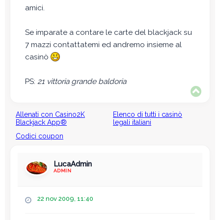
amici.
Se imparate a contare le carte del blackjack su
7 mazzi contattatemi ed andremo insieme al
casinò
PS:
21 vittoria grande baldoria
T
o
p
Allenati con Casino2K
Elenco di tutti i casinò
Blackjack App®
legali italiani
Codici coupon
LucaAdmin
ADMIN
M
22 nov 2009, 11:40
e
s