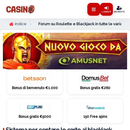
LOGOUT
ISCRIVITI
Indice
Forum su Roulette e Blackjack in tutte le varianti
Bonus di benvenuto €1.000
Bonus gratis €260
Bonus gratis €5000
150 Free spins
Sistema per contare le carte al blackjack