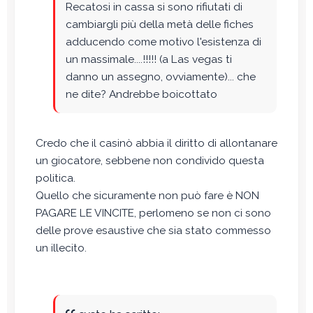
Recatosi in cassa si sono rifiutati di
cambiargli più della metà delle fiches
adducendo come motivo l'esistenza di
un massimale....!!!!! (a Las vegas ti
danno un assegno, ovviamente)... che
ne dite? Andrebbe boicottato
Credo che il casinò abbia il diritto di allontanare
un giocatore, sebbene non condivido questa
politica.
Quello che sicuramente non può fare è NON
PAGARE LE VINCITE, perlomeno se non ci sono
delle prove esaustive che sia stato commesso
un illecito.