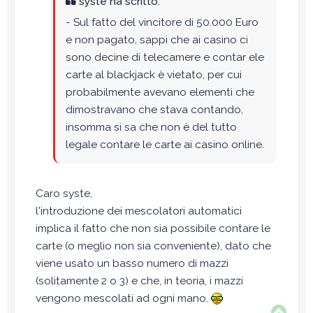
syste ha scritto:
- Sul fatto del vincitore di 50.000 Euro
e non pagato, sappi che ai casino ci
sono decine di telecamere e contar ele
carte al blackjack è vietato, per cui
probabilmente avevano elementi che
dimostravano che stava contando,
insomma si sa che non è del tutto
legale contare le carte ai casino online.
Caro syste,
l'introduzione dei mescolatori automatici
implica il fatto che non sia possibile contare le
carte (o meglio non sia conveniente), dato che
viene usato un basso numero di mazzi
(solitamente 2 o 3) e che, in teoria, i mazzi
vengono mescolati ad ogni mano.
T