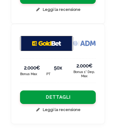
Leggi la recensione
2.000€
2.000€
50x
Bonus 1° Dep.
Bonus Max
PT
Max
DETTAGLI
Leggi la recensione