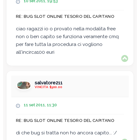
M
10 set 2011, 19:53
e
s
RE: BUG SLOT ONLINE TESORO DEL CAPITANO
s
a
ciao ragazzi io o provato nella modalita free
g
non o ben capito se funziona veramente cmq
g
i
per fare tutta la procedura ci vogliono
o
all'incirca100 euri
T
o
p
salvatore211
VINCITA $300.00
M
11 set 2011, 11:30
e
s
RE: BUG SLOT ONLINE TESORO DEL CAPITANO
s
a
di che bug si tratta non ho ancora capito... :/
g