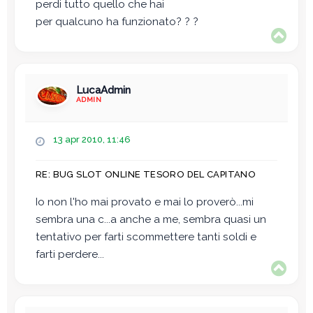
perdi tutto quello che hai
per qualcuno ha funzionato? ? ?
T
o
p
LucaAdmin
ADMIN
M
13 apr 2010, 11:46
e
s
RE: BUG SLOT ONLINE TESORO DEL CAPITANO
s
a
Io non l'ho mai provato e mai lo proverò...mi
g
sembra una c...a anche a me, sembra quasi un
g
i
tentativo per farti scommettere tanti soldi e
o
farti perdere...
T
o
p