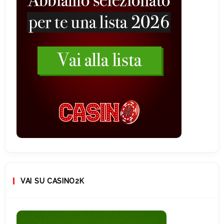
VAI SU CASINO2K