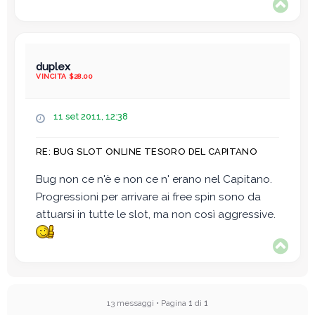
g
T
o
i
p
o
duplex
VINCITA $28.00
M
11 set 2011, 12:38
e
s
RE: BUG SLOT ONLINE TESORO DEL CAPITANO
s
a
Bug non ce n'è e non ce n' erano nel Capitano.
g
Progressioni per arrivare ai free spin sono da
g
i
attuarsi in tutte le slot, ma non così aggressive.
o
T
o
p
13 messaggi • Pagina
1
di
1