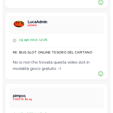
T
o
p
LucaAdmin
ADMIN
M
19 apr 2010, 12:26
e
s
RE: BUG SLOT ONLINE TESORO DEL CAPITANO
s
a
No io non l'ho trovata questa video slot in
g
modalità gioco gratuito :-(
g
T
i
o
o
p
pimpo1
VINCITA $0.05