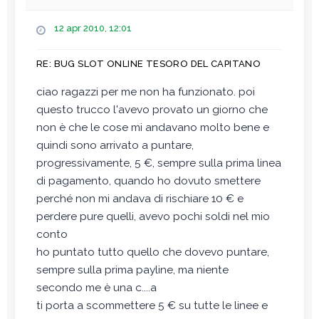
M
12 apr 2010, 12:01
e
s
RE: BUG SLOT ONLINE TESORO DEL CAPITANO
s
a
ciao ragazzi per me non ha funzionato. poi
g
questo trucco l'avevo provato un giorno che
g
i
non è che le cose mi andavano molto bene e
o
quindi sono arrivato a puntare,
progressivamente, 5 €, sempre sulla prima linea
di pagamento, quando ho dovuto smettere
perché non mi andava di rischiare 10 € e
perdere pure quelli, avevo pochi soldi nel mio
conto
ho puntato tutto quello che dovevo puntare,
sempre sulla prima payline, ma niente
secondo me è una c....a
ti porta a scommettere 5 € su tutte le linee e