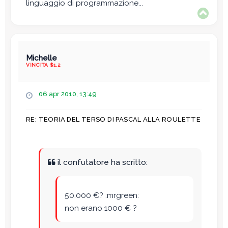
linguaggio di programmazione...
T
o
p
Michelle
VINCITA $1.2
M
06 apr 2010, 13:49
e
s
RE: TEORIA DEL TERSO DI PASCAL ALLA ROULETTE
s
a
g
g
i
il confutatore ha scritto:
o
50.000 €? :mrgreen:
non erano 1000 € ?