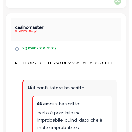
o
p
casinomaster
VINCITA $0.50
M
29 mar 2010, 21:03
e
s
RE: TEORIA DEL TERSO DI PASCAL ALLA ROULETTE
s
a
g
g
i
il confutatore ha scritto:
o
emgus ha scritto:
certo è possibile ma
improbabile, quindi dato che è
molto improbabile è