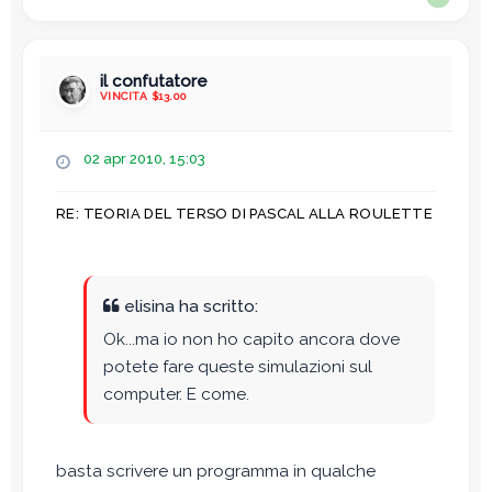
o
o
p
il confutatore
VINCITA $13.00
M
02 apr 2010, 15:03
e
s
RE: TEORIA DEL TERSO DI PASCAL ALLA ROULETTE
s
a
g
g
i
elisina ha scritto:
o
Ok...ma io non ho capito ancora dove
potete fare queste simulazioni sul
computer. E come.
basta scrivere un programma in qualche