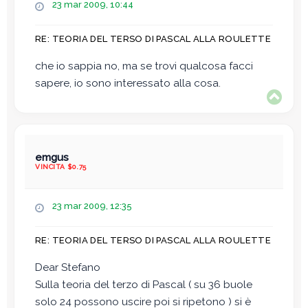
M
23 mar 2009, 10:44
e
s
RE: TEORIA DEL TERSO DI PASCAL ALLA ROULETTE
s
a
che io sappia no, ma se trovi qualcosa facci
g
sapere, io sono interessato alla cosa.
g
T
i
o
o
p
emgus
VINCITA $0.75
M
23 mar 2009, 12:35
e
s
RE: TEORIA DEL TERSO DI PASCAL ALLA ROULETTE
s
a
Dear Stefano
g
Sulla teoria del terzo di Pascal ( su 36 buole
g
i
solo 24 possono uscire poi si ripetono ) si è