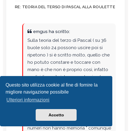
s
RE: TEORIA DEL TERSO DI PASCAL ALLA ROULETTE
s
a
g
g
i
emgus ha scritto:
o
Sulla teoria del terzo di Pascal ( su 36
buole solo 24 possono uscire poi si
ripetono ) si è scritto molto, quello che
ho potuto constare e toccare con
mano è che non è proprio così, infatto
se dividiamo il sistema per terzine (
quartina con lo 0 ) dovremmo avere la
Questo sito utilizza cookie al fine di fornire la
garanzia che non si possono superare
migliore navigazione possibile
le 8 boule, testato il metodo mi sono
Ulteriori informazioni
trovato alla 9 estrazione, quindi come
vedi l'eccezzione conferma la regola
Accetto
daltronde come sempre affermo " i
numeri non hanno memoria " comunque