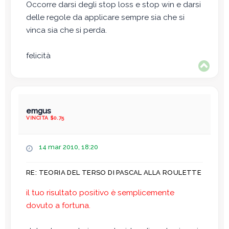
Occorre darsi degli stop loss e stop win e darsi
delle regole da applicare sempre sia che si
vinca sia che si perda.
felicità
T
o
p
emgus
VINCITA $0.75
M
14 mar 2010, 18:20
e
s
RE: TEORIA DEL TERSO DI PASCAL ALLA ROULETTE
s
a
il tuo risultato positivo è semplicemente
g
dovuto a fortuna.
g
i
o