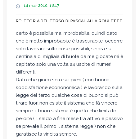
M
14 mar 2010, 18:17
e
s
RE: TEORIA DEL TERSO DI PASCAL ALLA ROULETTE
s
a
certo è possibile ma improbabile, quindi dato
g
che è molto improbabile è trascurabile, occorre
g
i
solo lavorare sulle cose possibili, sinora su
o
centinaia di migliaia di buole da me giocate mi è
capitato solo una volta 24 uscite di numeri
differenti.
Dato che gioco solo sui pieni ( con buona
soddisfazione econonomica ) e lavorando sulla
legge del terzo qualche cosa di buono si può
tirare fuori,non esiste il sistema che fà vincere
sempre, il buon sistema è quello che limita le
perdite ( il saldo a fine mese tra attivo e passivo
se prevale il primo il sistema regge ) non che
garatisce la vincita sempre.