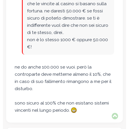
che le vincite al casino si basano sulla
fortuna. ne daresti 50.000 € se fossi
sicuro di poterlo dimostrare. se ti è
indifferente vuol dire che non sei sicuro
di te stesso, direi..
non è lo stesso 1000 € oppure 50.000
€!
ne do anche 100.000 se vuoi. però la
controparte deve metterne almeno il 10%, che
in caso di suo fallimento rimangono a me per il
disturbo.
sono sicuro al 100% che non esistano sistemi
vincenti nel lungo periodo.
T
o
p