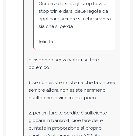
Occorre darsi degli stop loss e
stop win e darsi delle regole da
applicare sempre sia che si vinca
sia che si perda.
felicità
di rispondo senza voler risultare
polemico.
1. se non esiste il sistema che fa vincere
sempre allora non esiste nemmeno
quello che fa vincere per poco
2. per limitare le perdite è sufficiente
giocare in bankroll, cioè fare delle
puntate in proporzione al proprio
capitale (solitamente 1 o 2 %). Ad