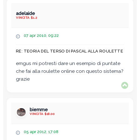
adelaide
VINCITA $1.2
M
07 apr 2010, 09:22
e
s
RE: TEORIA DEL TERSO DI PASCAL ALLA ROULETTE
s
a
emgus mi potresti dare un esempio di puntate
g
che fai alla roulette online con questo sistema?
g
i
grazie
o
T
o
p
biemme
VINCITA $18.00
M
05 apr 2012, 17:08
e