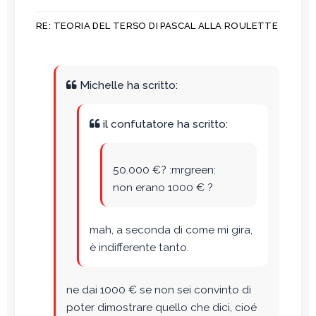
e
s
RE: TEORIA DEL TERSO DI PASCAL ALLA ROULETTE
s
a
g
g
i
Michelle ha scritto:
o
il confutatore ha scritto:
50.000 €? :mrgreen:
non erano 1000 € ?
mah, a seconda di come mi gira,
è indifferente tanto.
ne dai 1000 € se non sei convinto di
poter dimostrare quello che dici, cioé