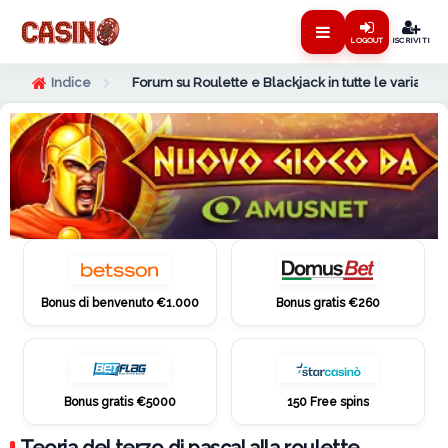
LOGOUT
ISCRIVITI
Indice
Forum su Roulette e Blackjack in tutte le varianti
Bonus di benvenuto €1.000
Bonus gratis €260
Bonus gratis €5000
150 Free spins
Teoria del terzo di pascal alla roulette