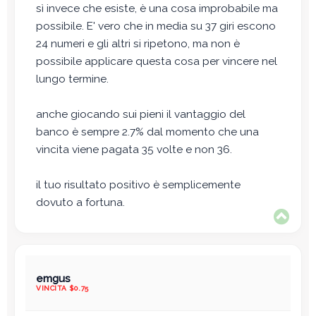
sì invece che esiste, è una cosa improbabile ma
possibile. E' vero che in media su 37 giri escono
24 numeri e gli altri si ripetono, ma non è
possibile applicare questa cosa per vincere nel
lungo termine.
anche giocando sui pieni il vantaggio del
banco è sempre 2.7% dal momento che una
vincita viene pagata 35 volte e non 36.
il tuo risultato positivo è semplicemente
dovuto a fortuna.
T
o
p
emgus
VINCITA $0.75