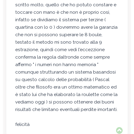
o
scritto molto, quello che ho potuto constare e
toccare con mano è che non è proprio così,
infatto se dividiamo il sistema per terzine (
quartina con lo 0 ) dovremmo avere la garanzia
che non si possono superare le 8 boule,
testato il metodo mi sono trovato alla 9
estrazione, quindi come vedi l'eccezzione
conferma la regola daltronde come sempre
affermo " i numeri non hanno memoria "
comunque strutturando un sistema basandosi
su questo calcolo delle probabilità ( Pascal
oltre che filosofo era un ottimo matematico ed
è stato lui che ha elaborato la roulette come la
vediamo oggi ) si possono ottenere dei buoni
risultati che limitano eventuali perdite imortanti.
felicità
T
o