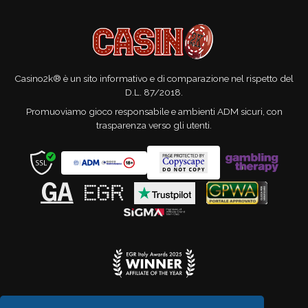
Casino2k® è un sito informativo e di comparazione nel rispetto del
D.L. 87/2018.
Promuoviamo gioco responsabile e ambienti ADM sicuri, con
trasparenza verso gli utenti.