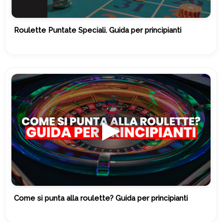
Roulette Puntate Speciali. Guida per principianti
Come si punta alla roulette? Guida per principianti