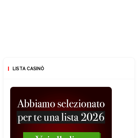
LISTA CASINÒ