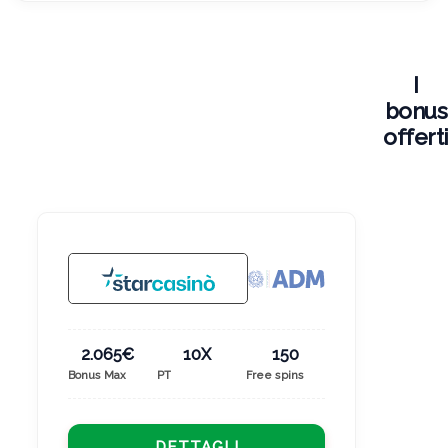
I
bonus
offert
2.065€
10X
150
Bonus Max
PT
Free spins
DETTAGLI