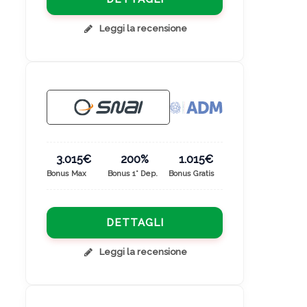
Leggi la recensione
3.015€
200%
1.015€
Bonus Max
Bonus 1° Dep.
Bonus Gratis
DETTAGLI
Leggi la recensione