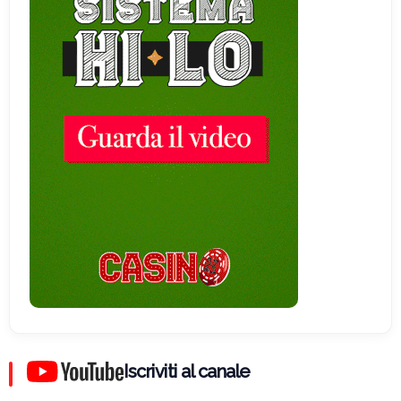
Iscriviti al canale