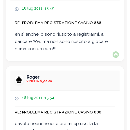
M
18 lug 2011, 15:49
e
s
RE: PROBLEMA REGISTRAZIONE CASINO 888
s
a
eh sì anche io sono riuscito a registrarmi, a
g
caricare 20€ ma non sono riuscito a giocare
g
i
nemmeno un euro!!!
o
T
o
p
Roger
VINCITA $300.00
M
18 lug 2011, 15:54
e
s
RE: PROBLEMA REGISTRAZIONE CASINO 888
s
a
cavolo neanche io, e ora mi èp uscita la
g