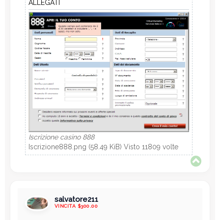
ALLEGATI
Iscrizione casino 888
Iscrizione888.png (58.49 KiB) Visto 11809 volte
T
o
p
salvatore211
VINCITA $300.00