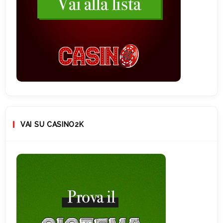
VAI SU CASINO2K