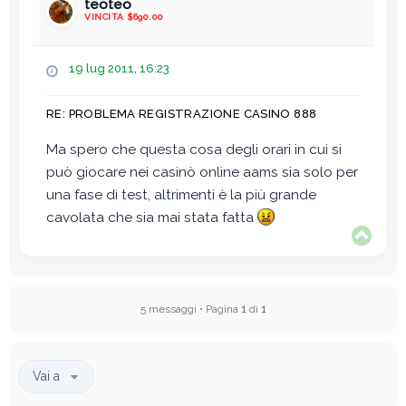
teoteo
VINCITA $690.00
M
19 lug 2011, 16:23
e
s
RE: PROBLEMA REGISTRAZIONE CASINO 888
s
a
Ma spero che questa cosa degli orari in cui si
g
può giocare nei casinò online aams sia solo per
g
i
una fase di test, altrimenti è la più grande
o
cavolata che sia mai stata fatta
T
o
p
5 messaggi • Pagina
1
di
1
Vai a