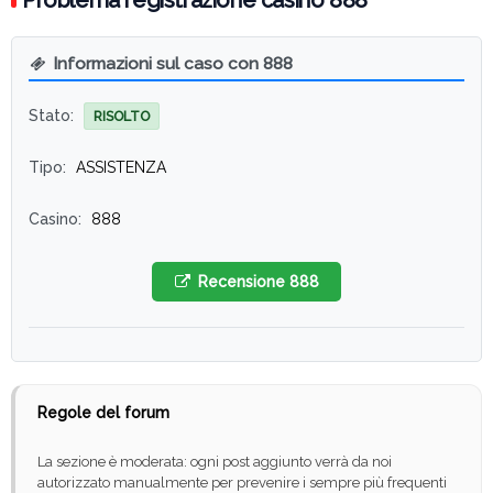
Informazioni sul caso con 888
Stato:
RISOLTO
Tipo:
ASSISTENZA
Casino:
888
Recensione 888
Regole del forum
La sezione è moderata: ogni post aggiunto verrà da noi
autorizzato manualmente per prevenire i sempre più frequenti