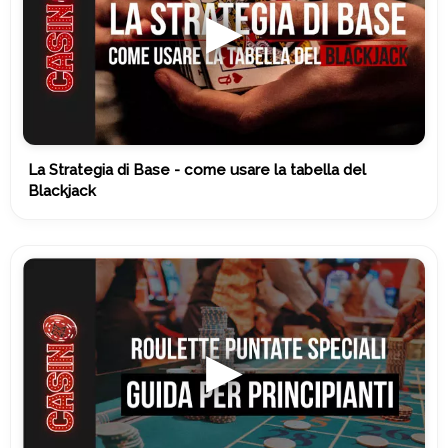
La Strategia di Base - come usare la tabella del
Blackjack