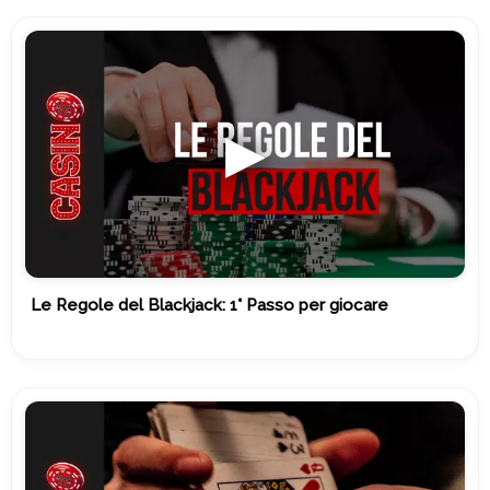
Le Regole del Blackjack: 1° Passo per giocare