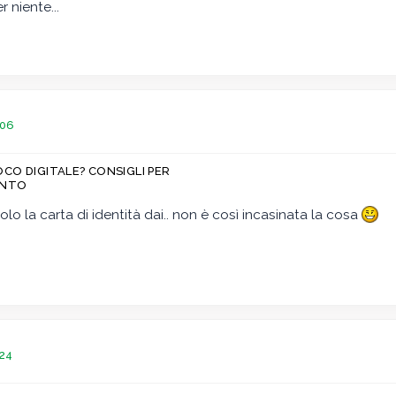
 niente...
:06
OCO DIGITALE? CONSIGLI PER
ONTO
o la carta di identità dai.. non è così incasinata la cosa
:24