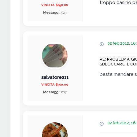
troppo casino per
i
VINCITA $690.00
o
Messaggi:
923
M
02 feb 2012, 16
e
s
RE: PROBLEMA GI
s
SBLOCCARE IL C
a
g
basta mandare sol
salvatore211
g
i
VINCITA $300.00
o
Messaggi:
867
M
02 feb 2012, 16
e
s