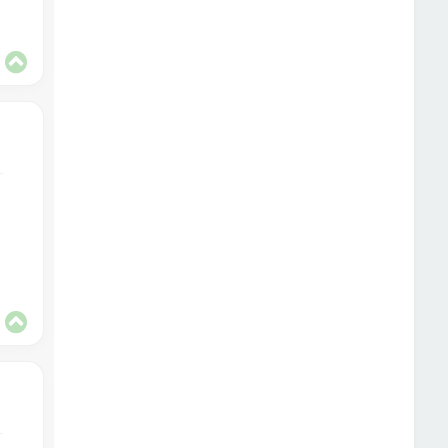
T
o
p
T
o
p