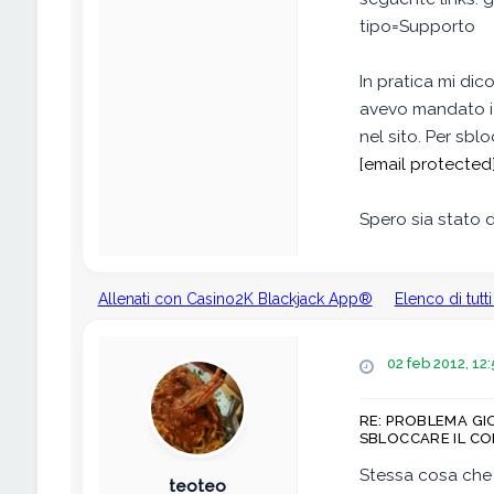
tipo=Supporto
In pratica mi di
avevo mandato i d
nel sito. Per sbl
[email protected
Spero sia stato d
Allenati con Casino2K Blackjack App®
Elenco di tutti 
M
02 feb 2012, 12:
e
s
RE: PROBLEMA GI
s
SBLOCCARE IL C
a
g
Stessa cosa che 
teoteo
g