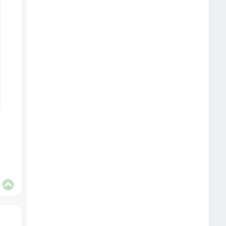
T
o
p