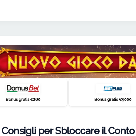
Bonus gratis €260
Bonus gratis €5000
Consigli per Sbloccare il Conto