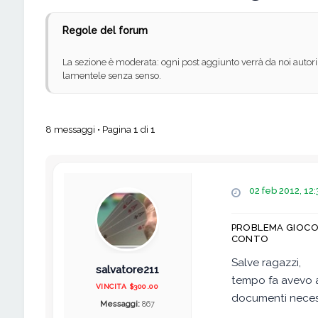
Regole del forum
La sezione è moderata: ogni post aggiunto verrà da noi auto
lamentele senza senso.
8 messaggi • Pagina
1
di
1
M
02 feb 2012, 12:
e
s
PROBLEMA GIOCO 
s
CONTO
a
g
Salve ragazzi,
salvatore211
g
tempo fa avevo a
i
VINCITA $300.00
documenti necess
o
Messaggi:
867