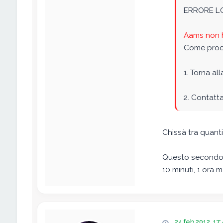
ERRORE L
Aams non h
Come proc
1. Torna a
2. Contatta
Chissà tra quanti
Questo secondo vo
10 minuti, 1 ora m
M
24 feb 2012, 17