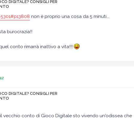
OCO DIGITALE? CONSIGLI PER
ONTO
t=5301#p13808
non è proprio una cosa da 5 minuti...
ta burocrazia!!
quel conto rimarrà inattivo a vita!!!
:42
OCO DIGITALE? CONSIGLI PER
ONTO
 il vecchio conto di Gioco Digitale sto vivendo un'odissea che