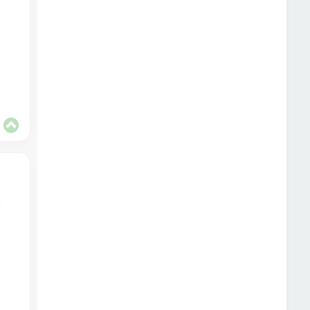
T
o
p