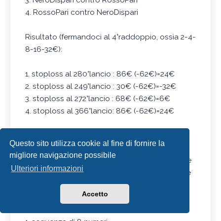
4. RossoPari contro NeroDispari
Risultato (fermandoci al 4°raddoppio, ossia 2-4-
8-16-32€):
1. stoploss al 280°lancio : 86€ (-62€)=24€
2. stoploss al 249°lancio : 30€ (-62€)=-32€
3. stoploss al 272°lancio : 68€ (-62€)=6€
4. stoploss al 366°lancio: 86€ (-62€)=24€
saldo finale : +22€
Questo sito utilizza cookie al fine di fornire la
migliore navigazione possibile
La cosa interessante di questa strategia è che
Ulteriori informazioni
la sequenza di numeri estratti che fa perdere è
variabile, e di conseguenza anche la sua
Accetto
probabilità: