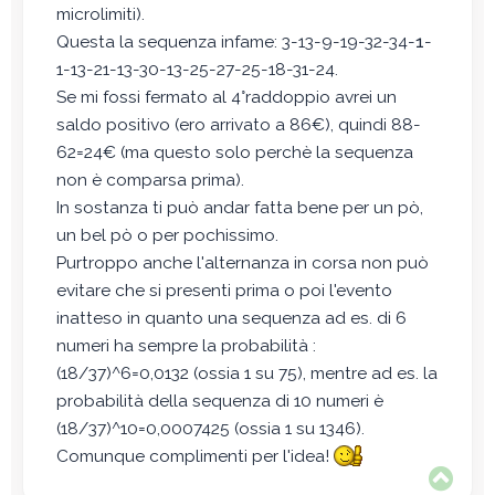
microlimiti).
Questa la sequenza infame: 3-13-9-19-32-34-
1
-
1-13-21-13-30-13-25-27-25-18-31-24.
Se mi fossi fermato al 4°raddoppio avrei un
saldo positivo (ero arrivato a 86€), quindi 88-
62=24€ (ma questo solo perchè la sequenza
non è comparsa prima).
In sostanza ti può andar fatta bene per un pò,
un bel pò o per pochissimo.
Purtroppo anche l'alternanza in corsa non può
evitare che si presenti prima o poi l'evento
inatteso in quanto una sequenza ad es. di 6
numeri ha sempre la probabilità :
(18/37)^6=0,0132 (ossia 1 su 75), mentre ad es. la
probabilità della sequenza di 10 numeri è
(18/37)^10=0,0007425 (ossia 1 su 1346).
Comunque complimenti per l'idea!
T
o