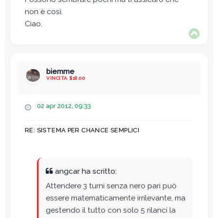
non è così.
Ciao.
T
o
p
biemme
VINCITA $18.00
M
02 apr 2012, 09:33
e
s
RE: SISTEMA PER CHANCE SEMPLICI
s
a
g
g
i
angcar ha scritto:
o
Attendere 3 turni senza nero pari può
essere matematicamente irrilevante, ma
gestendo il tutto con solo 5 rilanci la