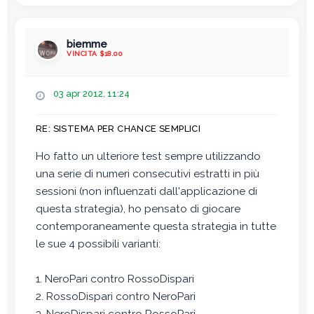
p
biemme
VINCITA $18.00
M
03 apr 2012, 11:24
e
s
RE: SISTEMA PER CHANCE SEMPLICI
s
a
Ho fatto un ulteriore test sempre utilizzando
g
una serie di numeri consecutivi estratti in più
g
i
sessioni (non influenzati dall'applicazione di
o
questa strategia), ho pensato di giocare
contemporaneamente questa strategia in tutte
le sue 4 possibili varianti:
1. NeroPari contro RossoDispari
2. RossoDispari contro NeroPari
3. NeroDispari contro RossoPari