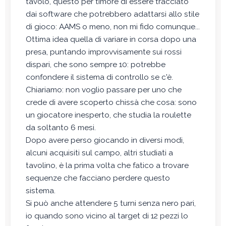
tavolo, questo per timore di essere tracciato
dai software che potrebbero adattarsi allo stile
di gioco: AAMS o meno, non mi fido comunque...
Ottima idea quella di variare in corsa dopo una
presa, puntando improvvisamente sui rossi
dispari, che sono sempre 10: potrebbe
confondere il sistema di controllo se c'è.
Chiariamo: non voglio passare per uno che
crede di avere scoperto chissà che cosa: sono
un giocatore inesperto, che studia la roulette
da soltanto 6 mesi.
Dopo avere perso giocando in diversi modi,
alcuni acquisiti sul campo, altri studiati a
tavolino, è la prima volta che fatico a trovare
sequenze che facciano perdere questo
sistema.
Si può anche attendere 5 turni senza nero pari,
io quando sono vicino al target di 12 pezzi lo