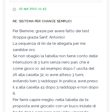
M
02 apr 2012, 11:43
e
s
RE: SISTEMA PER CHANCE SEMPLICI
s
a
Per Biemme; grazie per avere fatto dei test
g
(troppa grazia Sant' Antonio).
g
i
La sequenza di tiri da te allegata per me
o
sarebbe oro.
Se non sbaglio la tabella non tiene conto delle
interruzioni di 3 turni senza nero pari, che è
come gioco io: ad esempio dopo l' uscita del
26 alla casella 32, io avrei atteso 3 turni,
evitando ben 3 raddoppi. In pratica, avrei preso
il 4 alla casella 43 dopo 3 raddoppi e non dopo
6.
Per farmi capire meglio, nella tabella da te
proposta avrei giocato con un buco iniziale di