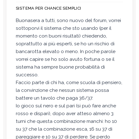
s
SISTEMA PER CHANCE SEMPLICI
s
a
Buonasera a tutti, sono nuovo del forum, vorrei
g
sottoporvi il sistema che sto usando (per il
g
i
momento con buoni risultati) chiedendo,
o
soprattutto ai più esperti, se ho un rischio di
bancarotta elevato o meno. In poche parole
vorrei capire se ho solo avuto fortuna o se il
sistema ha sempre buone probabilità di
successo.
Faccio parte di chi ha, come scuola di pensiero,
la convinzione che nessun sistema possa
battere un tavolo che paga 36/37.
Io gioco sul nero e sul pari (si può fare anche
rosso e dispari), dopo aver atteso almeno 3
turni che questa combinazione manchi: ho 10
su 37 che la combinazione esca, 16 su 37 di
pareggiare e 10 su 37 di perdere. Se perdo