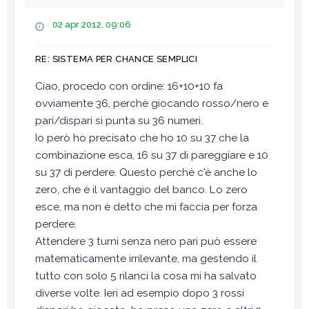
M
02 apr 2012, 09:06
e
s
RE: SISTEMA PER CHANCE SEMPLICI
s
a
Ciao, procedo con ordine: 16+10+10 fa
g
ovviamente 36, perchè giocando rosso/nero e
g
i
pari/dispari si punta su 36 numeri.
o
Io però ho precisato che ho 10 su 37 che la
combinazione esca, 16 su 37 di pareggiare e 10
su 37 di perdere. Questo perchè c'è anche lo
zero, che è il vantaggio del banco. Lo zero
esce, ma non è detto che mi faccia per forza
perdere.
Attendere 3 turni senza nero pari può essere
matematicamente irrilevante, ma gestendo il
tutto con solo 5 rilanci la cosa mi ha salvato
diverse volte. Ieri ad esempio dopo 3 rossi