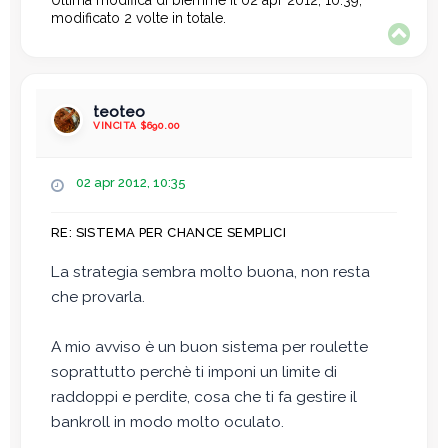
modificato 2 volte in totale.
T
o
p
teoteo
VINCITA $690.00
M
02 apr 2012, 10:35
e
s
RE: SISTEMA PER CHANCE SEMPLICI
s
a
La strategia sembra molto buona, non resta
g
che provarla.
g
i
o
A mio avviso è un buon sistema per roulette
soprattutto perchè ti imponi un limite di
raddoppi e perdite, cosa che ti fa gestire il
bankroll in modo molto oculato.