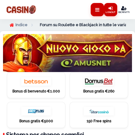
LOGOUT
ISCRIVITI
Indice
Forum su Roulette e Blackjack in tutte le varianti
Bonus di benvenuto €1.000
Bonus gratis €260
Bonus gratis €5000
150 Free spins
Sistema per chance semplici