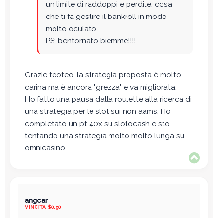
un limite di raddoppi e perdite, cosa
che ti fa gestire il bankroll in modo
molto oculato.
PS: bentornato biemme!!!!
Grazie teoteo, la strategia proposta è molto
carina ma è ancora "grezza" e va migliorata.
Ho fatto una pausa dalla roulette alla ricerca di
una strategia per le slot sui non aams. Ho
completato un pt 40x su slotocash e sto
tentando una strategia molto molto lunga su
omnicasino.
T
o
p
angcar
VINCITA $0.90