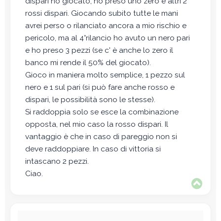
dispari ho giocato, ho preso uno zero e altri 2
rossi dispari. Giocando subito tutte le mani
avrei perso o rilanciato ancora a mio rischio e
pericolo, ma al 4°rilancio ho avuto un nero pari
e ho preso 3 pezzi (se c' è anche lo zero il
banco mi rende il 50% del giocato).
Gioco in maniera molto semplice, 1 pezzo sul
nero e 1 sul pari (si può fare anche rosso e
dispari, le possibilità sono le stesse).
Si raddoppia solo se esce la combinazione
opposta, nel mio caso la rosso dispari. Il
vantaggio è che in caso di pareggio non si
deve raddoppiare. In caso di vittoria si
intascano 2 pezzi.
Ciao.
T
o
p