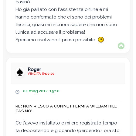
o
casinò.
Ho già parlato con l'assistenza online e mi
hanno confermato che ci sono dei problemi
tecnici, quasi mi rincuora sapere che non sono
l'unica ad accusare il problema!
Speriamo risolvano il prima possibile..
T
o
p
Roger
VINCITA $300.00
M
04 mag 2012, 15:10
e
s
RE: NON RIESCO A CONNETTERMI A WILLIAM HILL
s
CASINO'
a
g
Ce l'avevo installato e mi ero registrato tempo
g
fa depositando e giocando (perdendo), ora sto
i