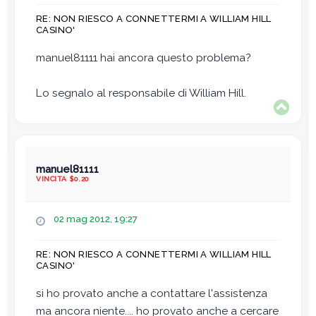
s
RE: NON RIESCO A CONNETTERMI A WILLIAM HILL
s
CASINO'
a
g
manuel81111 hai ancora questo problema?
g
i
o
Lo segnalo al responsabile di William Hill.
T
o
p
manuel81111
VINCITA $0.20
M
02 mag 2012, 19:27
e
s
RE: NON RIESCO A CONNETTERMI A WILLIAM HILL
s
CASINO'
a
g
si ho provato anche a contattare l'assistenza
g
ma ancora niente.... ho provato anche a cercare
i