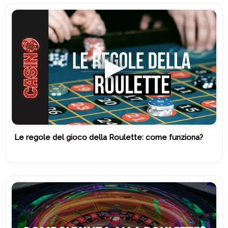
Le regole del gioco della Roulette: come funziona?