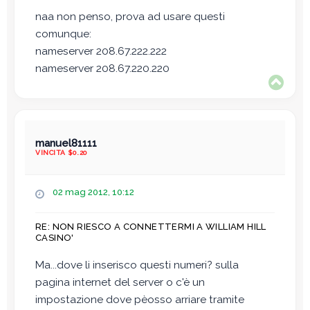
g
naa non penso, prova ad usare questi
g
comunque:
i
o
nameserver 208.67.222.222
nameserver 208.67.220.220
T
o
p
manuel81111
VINCITA $0.20
M
02 mag 2012, 10:12
e
s
RE: NON RIESCO A CONNETTERMI A WILLIAM HILL
s
CASINO'
a
g
Ma...dove li inserisco questi numeri? sulla
g
pagina internet del server o c'è un
i
o
impostazione dove pèosso arriare tramite