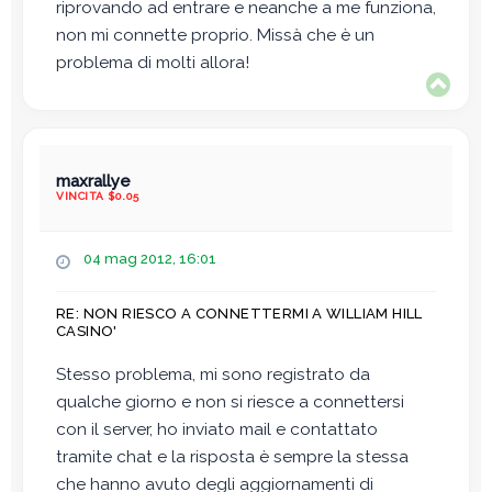
o
riprovando ad entrare e neanche a me funziona,
non mi connette proprio. Missà che è un
problema di molti allora!
T
o
p
maxrallye
VINCITA $0.05
M
04 mag 2012, 16:01
e
s
RE: NON RIESCO A CONNETTERMI A WILLIAM HILL
s
CASINO'
a
g
Stesso problema, mi sono registrato da
g
qualche giorno e non si riesce a connettersi
i
o
con il server, ho inviato mail e contattato
tramite chat e la risposta è sempre la stessa
che hanno avuto degli aggiornamenti di