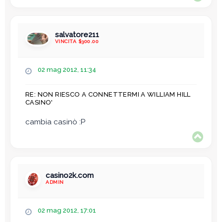
o
p
salvatore211
VINCITA $300.00
M
02 mag 2012, 11:34
e
s
RE: NON RIESCO A CONNETTERMI A WILLIAM HILL
s
CASINO'
a
g
cambia casinò :P
g
T
i
o
o
p
casino2k.com
ADMIN
M
02 mag 2012, 17:01
e