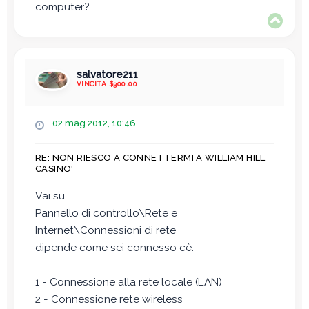
computer?
T
o
p
salvatore211
VINCITA $300.00
M
02 mag 2012, 10:46
e
s
RE: NON RIESCO A CONNETTERMI A WILLIAM HILL
s
CASINO'
a
g
Vai su
g
Pannello di controllo\Rete e
i
o
Internet\Connessioni di rete
dipende come sei connesso cè:
1 - Connessione alla rete locale (LAN)
2 - Connessione rete wireless