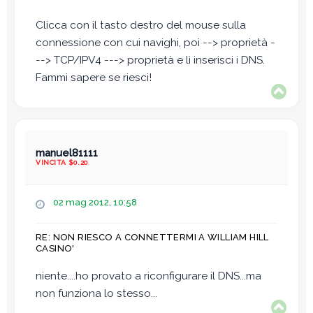
Clicca con il tasto destro del mouse sulla
connessione con cui navighi, poi --> proprietà -
--> TCP/IPV4 ---> proprietà e lì inserisci i DNS.
Fammi sapere se riesci!
T
o
p
manuel81111
VINCITA $0.20
M
02 mag 2012, 10:58
e
s
RE: NON RIESCO A CONNETTERMI A WILLIAM HILL
s
CASINO'
a
g
niente....ho provato a riconfigurare il DNS...ma
g
non funziona lo stesso...
i
T
o