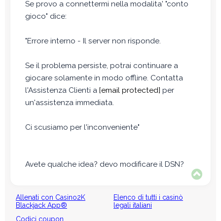
Se provo a connettermi nella modalita' "conto
gioco" dice:
"Errore interno - Il server non risponde.
Se il problema persiste, potrai continuare a
giocare solamente in modo offline. Contatta
l'Assistenza Clienti a
[email protected]
per
un'assistenza immediata.
Ci scusiamo per l'inconveniente"
Avete qualche idea? devo modificare il DSN?
T
o
p
Allenati con Casino2K
Elenco di tutti i casinò
Blackjack App®
legali italiani
Codici coupon