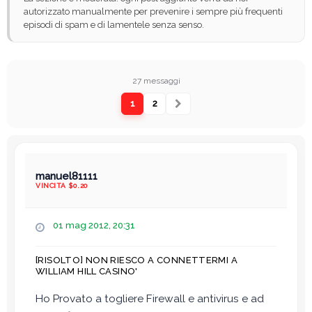
autorizzato manualmente per prevenire i sempre più frequenti
episodi di spam e di lamentele senza senso.
27 messaggi
Prossimo
1
2
manuel81111
VINCITA $0.20
M
01 mag 2012, 20:31
e
s
[RISOLTO] NON RIESCO A CONNETTERMI A
s
WILLIAM HILL CASINO'
a
g
Ho Provato a togliere Firewall e antivirus e ad
g