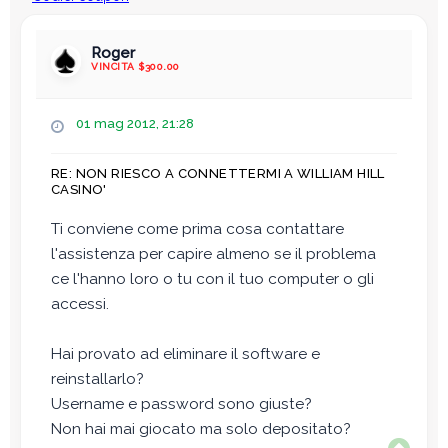
Roger
VINCITA $300.00
M
01 mag 2012, 21:28
e
s
RE: NON RIESCO A CONNETTERMI A WILLIAM HILL
s
CASINO'
a
g
Ti conviene come prima cosa contattare
g
l'assistenza per capire almeno se il problema
i
o
ce l'hanno loro o tu con il tuo computer o gli
accessi.
Hai provato ad eliminare il software e
reinstallarlo?
Username e password sono giuste?
Non hai mai giocato ma solo depositato?
T