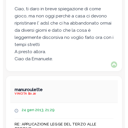
a
g
Ciao, ti daro in breve spiegazione di come
g
gioco, ma non oggi perchè a casa ci devono
i
o
ripristinare l' adsl che ci ha abbandonato ormai
da diversi giorni e dato che la cosa è
leggermente discorsiva no voglio farlo ora con i
tempi stretti
A presto allora.
Ciao da Emanuele.
T
o
p
manuroulette
VINCITA $0.20
M
24 gen 2013, 21:29
e
s
RE: APPLICAZIONE LEGGE DEL TERZO ALLE
s