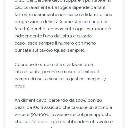
di 20, per perdere devo toppare 3 puntate e mi
capita raramente. La logica dipende da tanti
fattori, sinceramente non riesco a fidarmi di una
progressione definita (come stai cercando di
fare tu) perchè teoricamente ogni estrazione è
indipendente l'una dall'altra e guarda
caso...esce sempre il numero con meno
puntate sul tavolo (quasi sempre).
Counque lo studio che stai facendo è
interessante, perchè se riesco a limitare il
campo di uscita riuscirei a gestirmi meglio i 7
pezzi.
Ah dimenticavo, partendo da 100€ con 20
pezzi da 5€ ti assicuro che ci vuole un attimo a
vincere 50/100€, ovviamente col presupposto
che se i 20 pezzi li perdo abbandono il tavolo e