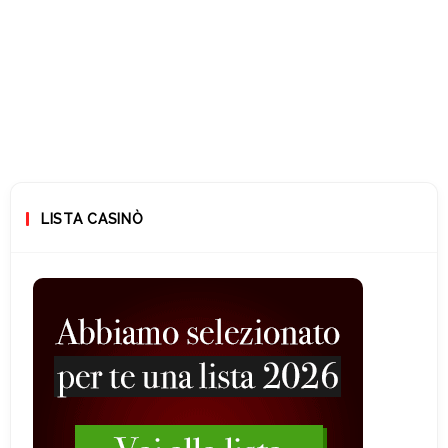
LISTA CASINÒ