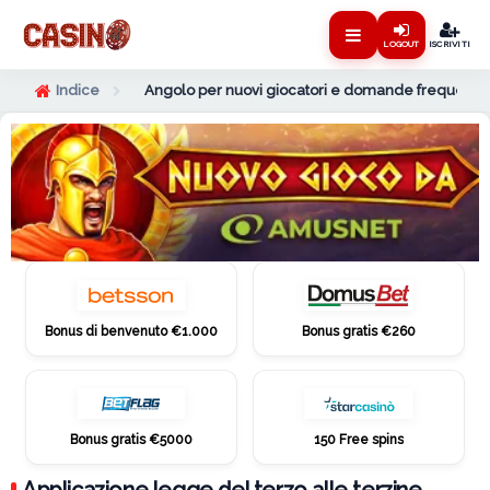
LOGOUT
ISCRIVITI
Indice
Angolo per nuovi giocatori e domande frequenti
Bonus di benvenuto €1.000
Bonus gratis €260
Bonus gratis €5000
150 Free spins
Applicazione legge del terzo alle terzine