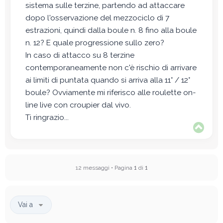
o
sistema sulle terzine, partendo ad attaccare
dopo l'osservazione del mezzociclo di 7
estrazioni, quindi dalla boule n. 8 fino alla boule
n. 12? E quale progressione sullo zero?
In caso di attacco su 8 terzine
contemporaneamente non c'è rischio di arrivare
ai limiti di puntata quando si arriva alla 11° / 12°
boule? Ovviamente mi riferisco alle roulette on-
line live con croupier dal vivo.
Ti ringrazio...
T
o
p
12 messaggi • Pagina
1
di
1
Vai a