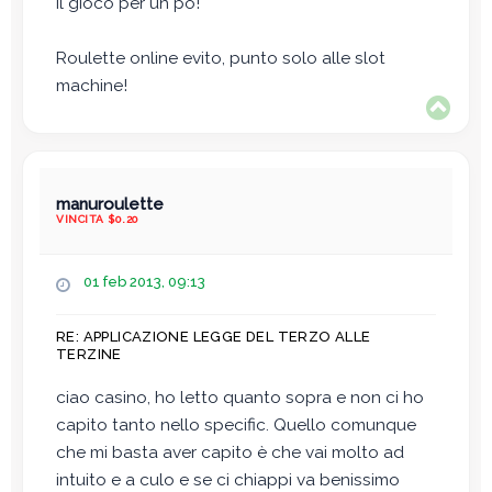
il gioco per un po!
Roulette online evito, punto solo alle slot
machine!
T
o
p
manuroulette
VINCITA $0.20
M
01 feb 2013, 09:13
e
s
RE: APPLICAZIONE LEGGE DEL TERZO ALLE
s
TERZINE
a
g
ciao casino, ho letto quanto sopra e non ci ho
g
capito tanto nello specific. Quello comunque
i
o
che mi basta aver capito è che vai molto ad
intuito e a culo e se ci chiappi va benissimo