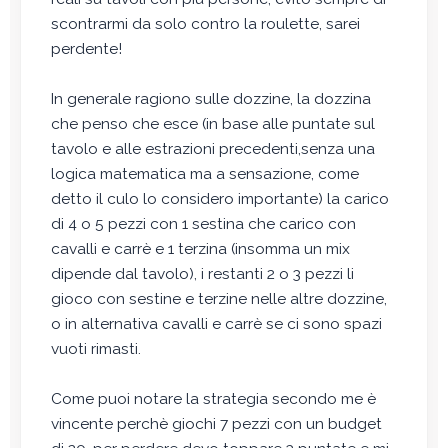
scontrarmi da solo contro la roulette, sarei
perdente!
In generale ragiono sulle dozzine, la dozzina
che penso che esce (in base alle puntate sul
tavolo e alle estrazioni precedenti,senza una
logica matematica ma a sensazione, come
detto il culo lo considero importante) la carico
di 4 o 5 pezzi con 1 sestina che carico con
cavalli e carrè e 1 terzina (insomma un mix
dipende dal tavolo), i restanti 2 o 3 pezzi li
gioco con sestine e terzine nelle altre dozzine,
o in alternativa cavalli e carrè se ci sono spazi
vuoti rimasti.
Come puoi notare la strategia secondo me è
vincente perchè giochi 7 pezzi con un budget