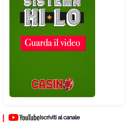
Iscriviti al canale