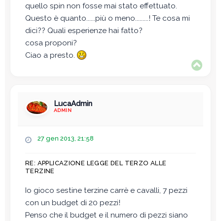
quello spin non fosse mai stato effettuato.
Questo è quanto......più o meno.........! Te cosa mi
dici?? Quali esperienze hai fatto?
cosa proponi?
Ciao a presto.
T
o
p
LucaAdmin
ADMIN
M
27 gen 2013, 21:58
e
s
RE: APPLICAZIONE LEGGE DEL TERZO ALLE
s
TERZINE
a
g
Io gioco sestine terzine carrè e cavalli, 7 pezzi
g
con un budget di 20 pezzi!
i
o
Penso che il budget e il numero di pezzi siano