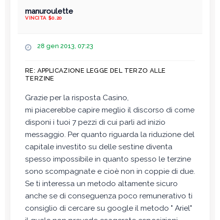
manuroulette
VINCITA $0.20
M
28 gen 2013, 07:23
e
s
RE: APPLICAZIONE LEGGE DEL TERZO ALLE
s
TERZINE
a
g
Grazie per la risposta Casino,
g
mi piacerebbe capire meglio il discorso di come
i
o
disponi i tuoi 7 pezzi di cui parli ad inizio
messaggio. Per quanto riguarda la riduzione del
capitale investito su delle sestine diventa
spesso impossibile in quanto spesso le terzine
sono scompagnate e cioè non in coppie di due.
Se ti interessa un metodo altamente sicuro
anche se di conseguenza poco remunerativo ti
consiglio di cercare su google il metodo " Ariel"