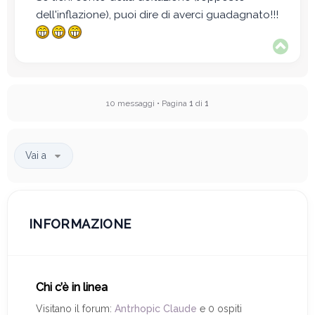
o
dell'inflazione), puoi dire di averci guadagnato!!!
T
o
p
10 messaggi • Pagina
1
di
1
Vai a
INFORMAZIONE
Chi c’è in linea
Visitano il forum:
Antrhopic Claude
e 0 ospiti