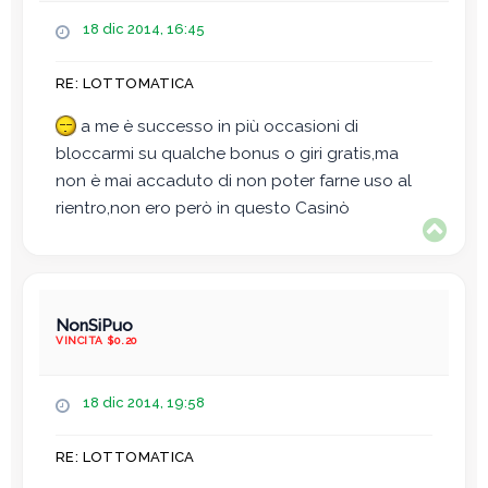
M
18 dic 2014, 16:45
e
s
RE: LOTTOMATICA
s
a
a me è successo in più occasioni di
g
bloccarmi su qualche bonus o giri gratis,ma
g
i
non è mai accaduto di non poter farne uso al
o
rientro,non ero però in questo Casinò
T
o
p
NonSiPuo
VINCITA $0.20
M
18 dic 2014, 19:58
e
s
RE: LOTTOMATICA
s
a