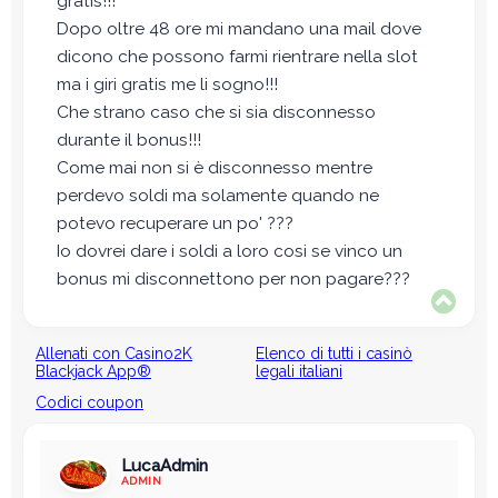
gratis!!!
Dopo oltre 48 ore mi mandano una mail dove
dicono che possono farmi rientrare nella slot
ma i giri gratis me li sogno!!!
Che strano caso che si sia disconnesso
durante il bonus!!!
Come mai non si è disconnesso mentre
perdevo soldi ma solamente quando ne
potevo recuperare un po' ???
Io dovrei dare i soldi a loro cosi se vinco un
bonus mi disconnettono per non pagare???
T
o
p
Allenati con Casino2K
Elenco di tutti i casinò
Blackjack App®
legali italiani
Codici coupon
LucaAdmin
ADMIN