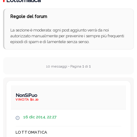
Regole del forum
La sezione è moderata: ogni post aggiunto verrà da noi
autorizzato manualmente per prevenire i sempre più frequenti
episodi di spam e di lamentele senza senso.
10 messaggi • Pagina
1
di
1
NonSiPuo
VINCITA $0.20
M
16 dic 2014, 22:27
e
s
LOTTOMATICA
s