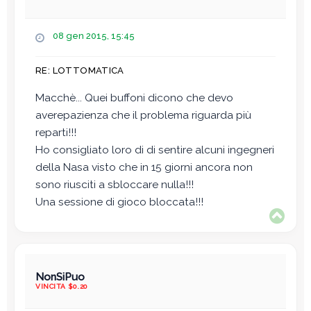
M
08 gen 2015, 15:45
e
s
RE: LOTTOMATICA
s
a
Macchè... Quei buffoni dicono che devo
g
averepazienza che il problema riguarda più
g
i
reparti!!!
o
Ho consigliato loro di di sentire alcuni ingegneri
della Nasa visto che in 15 giorni ancora non
sono riusciti a sbloccare nulla!!!
Una sessione di gioco bloccata!!!
T
o
p
NonSiPuo
VINCITA $0.20