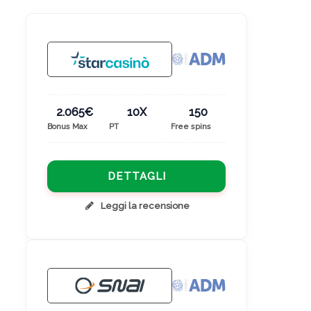
2.065€
10X
150
Bonus Max
PT
Free spins
DETTAGLI
Leggi la recensione