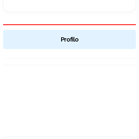
Profilo