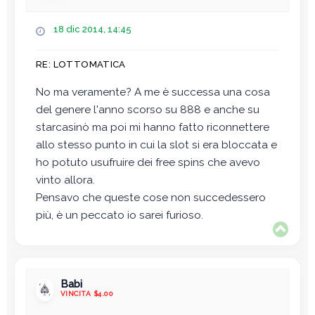
M
18 dic 2014, 14:45
e
s
RE: LOTTOMATICA
s
a
No ma veramente? A me è successa una cosa
g
del genere l'anno scorso su 888 e anche su
g
i
starcasinò ma poi mi hanno fatto riconnettere
o
allo stesso punto in cui la slot si era bloccata e
ho potuto usufruire dei free spins che avevo
vinto allora.
Pensavo che queste cose non succedessero
più, è un peccato io sarei furioso.
T
o
p
Babi
VINCITA $4.00