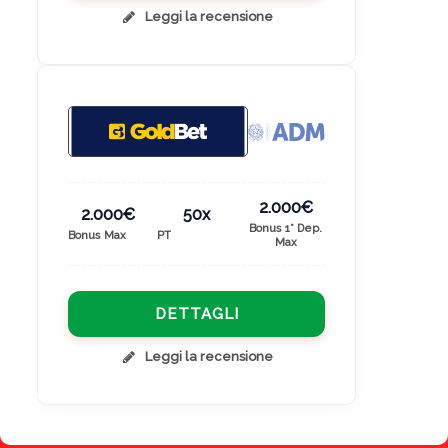
Leggi la recensione
2.000€
2.000€
50x
Bonus 1° Dep.
Bonus Max
PT
Max
DETTAGLI
Leggi la recensione