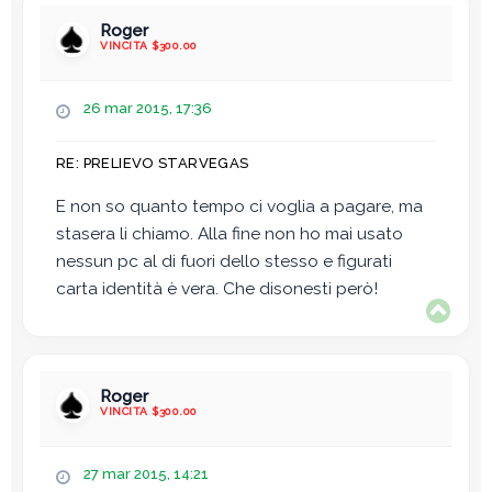
Roger
VINCITA $300.00
M
26 mar 2015, 17:36
e
s
RE: PRELIEVO STARVEGAS
s
a
E non so quanto tempo ci voglia a pagare, ma
g
stasera li chiamo. Alla fine non ho mai usato
g
i
nessun pc al di fuori dello stesso e figurati
o
carta identità è vera. Che disonesti però!
T
o
p
Roger
VINCITA $300.00
M
27 mar 2015, 14:21