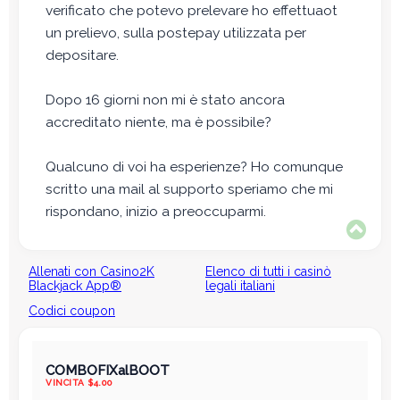
verificato che potevo prelevare ho effettuaot
un prelievo, sulla postepay utilizzata per
depositare.
Dopo 16 giorni non mi è stato ancora
accreditato niente, ma è possibile?
Qualcuno di voi ha esperienze? Ho comunque
scritto una mail al supporto speriamo che mi
rispondano, inizio a preoccuparmi.
T
o
p
Allenati con Casino2K
Elenco di tutti i casinò
Blackjack App®
legali italiani
Codici coupon
COMBOFIXalBOOT
VINCITA $4.00