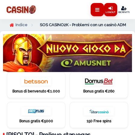
LOGOUT
ISCRIVITI
Indice
SOS CASINO2K - Problemi con un casinò ADM
Bonus di benvenuto €1.000
Bonus gratis €260
Bonus gratis €5000
150 Free spins
[RISOLTO] - Prelievo starvegas