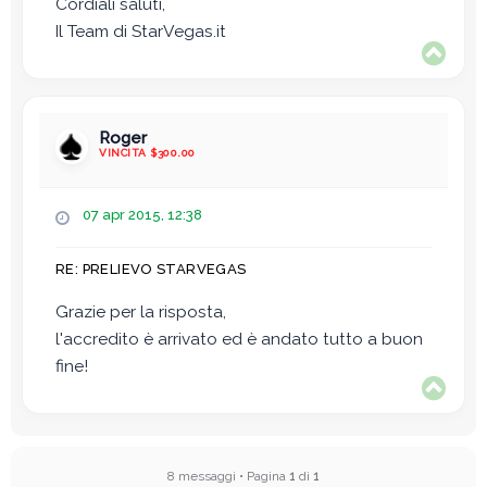
Cordiali saluti,
Il Team di StarVegas.it
T
o
p
Roger
VINCITA $300.00
M
07 apr 2015, 12:38
e
s
RE: PRELIEVO STARVEGAS
s
a
Grazie per la risposta,
g
l'accredito è arrivato ed è andato tutto a buon
g
i
fine!
o
T
o
p
8 messaggi • Pagina
1
di
1