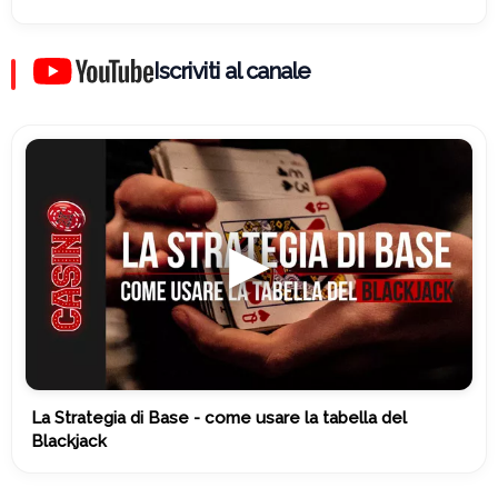
Iscriviti al canale
La Strategia di Base - come usare la tabella del
Blackjack