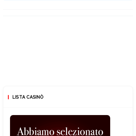
LISTA CASINÒ