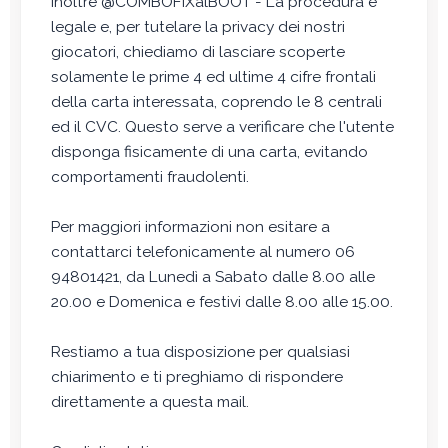
Inoltre @COMBOFIXalBOOT - La procedura è
legale e, per tutelare la privacy dei nostri
giocatori, chiediamo di lasciare scoperte
solamente le prime 4 ed ultime 4 cifre frontali
della carta interessata, coprendo le 8 centrali
ed il CVC. Questo serve a verificare che l'utente
disponga fisicamente di una carta, evitando
comportamenti fraudolenti.
Per maggiori informazioni non esitare a
contattarci telefonicamente al numero 06
94801421, da Lunedì a Sabato dalle 8.00 alle
20.00 e Domenica e festivi dalle 8.00 alle 15.00.
Restiamo a tua disposizione per qualsiasi
chiarimento e ti preghiamo di rispondere
direttamente a questa mail.