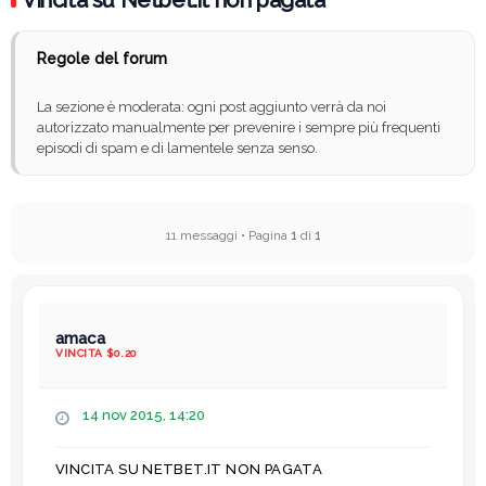
Regole del forum
La sezione è moderata: ogni post aggiunto verrà da noi
autorizzato manualmente per prevenire i sempre più frequenti
episodi di spam e di lamentele senza senso.
11 messaggi • Pagina
1
di
1
amaca
VINCITA $0.20
M
14 nov 2015, 14:20
e
s
VINCITA SU NETBET.IT NON PAGATA
s