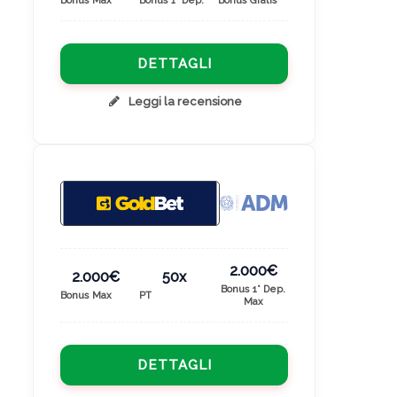
Bonus Max
Bonus 1° Dep.
Bonus Gratis
DETTAGLI
Leggi la recensione
2.000€
2.000€
50x
Bonus 1° Dep.
Bonus Max
PT
Max
DETTAGLI