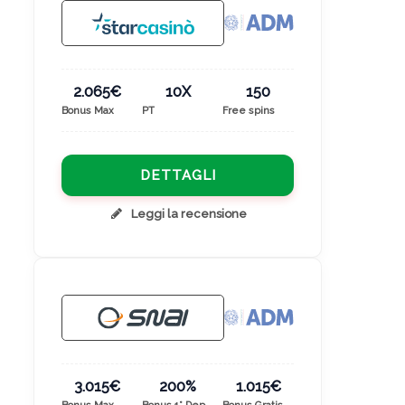
2.065€
10X
150
Bonus Max
PT
Free spins
DETTAGLI
Leggi la recensione
3.015€
200%
1.015€