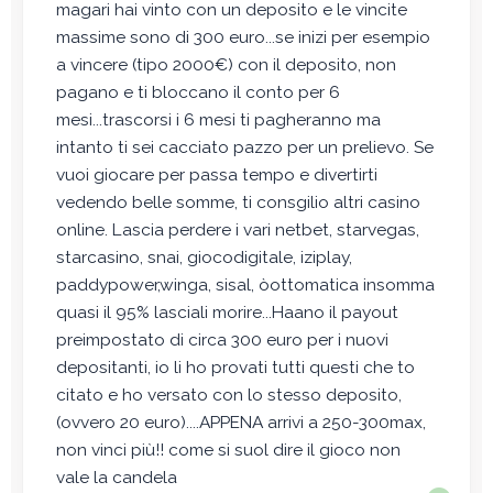
magari hai vinto con un deposito e le vincite
massime sono di 300 euro...se inizi per esempio
a vincere (tipo 2000€) con il deposito, non
pagano e ti bloccano il conto per 6
mesi...trascorsi i 6 mesi ti pagheranno ma
intanto ti sei cacciato pazzo per un prelievo. Se
vuoi giocare per passa tempo e divertirti
vedendo belle somme, ti consgilio altri casino
online. Lascia perdere i vari netbet, starvegas,
starcasino, snai, giocodigitale, iziplay,
paddypower,winga, sisal, òottomatica insomma
quasi il 95% lasciali morire...Haano il payout
preimpostato di circa 300 euro per i nuovi
depositanti, io li ho provati tutti questi che to
citato e ho versato con lo stesso deposito,
(ovvero 20 euro)....APPENA arrivi a 250-300max,
non vinci più!! come si suol dire il gioco non
vale la candela