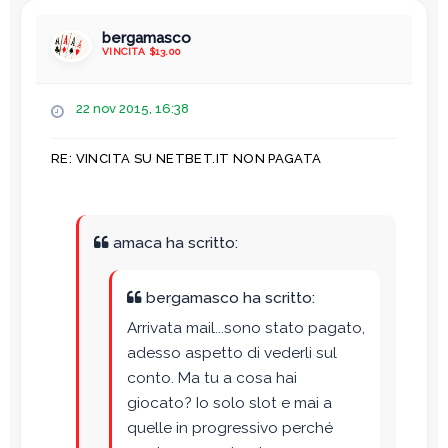
bergamasco
VINCITA $13.00
M
22 nov 2015, 16:38
e
s
RE: VINCITA SU NETBET.IT NON PAGATA
s
a
g
g
i
amaca ha scritto:
o
bergamasco ha scritto:
Arrivata mail...sono stato pagato,
adesso aspetto di vederli sul
conto. Ma tu a cosa hai
giocato? Io solo slot e mai a
quelle in progressivo perché