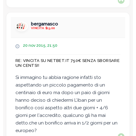
o
p
bergamasco
VINCITA $13.00
M
20 nov 2015, 21:50
e
s
RE: VINCITA SU NETBET.IT 750€ SENZA SBORSARE
s
UN CENTS!!
a
g
Si immagino tu abbia ragione infatti sto
g
aspettando un piccolo pagamento di un
i
o
centinaio di euro ma dopo un paio di giorni
hanno deciso di chiedermi L'iban per un
bonifico così aspetto altri due giorni + 4/6
giorni per l'accredito, qualcuno gli ha mai
detto.che un bonifico arriva in 1/2 giorni per un
europeo?
T