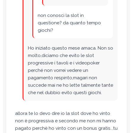
non conosci la slot in
questione? da quanto tempo
giochi?
Ho iniziato questo mese amaca. Non so
molto,diciamo che evito le slot
progressive i tavoli e i videopoker
perché non vorrei vedere un
pagamento respinto,magari non
succede mai ne ho lette talmente tante
che nel dubbio evito questi giochi.
allora te lo devo dire io la slot dove ho vinto
non è progressiva e secondo me non mi hanno
pagato perchè ho vinto con un bonus gratis...tu