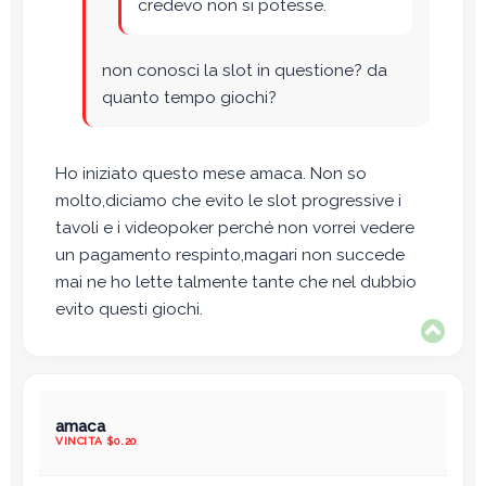
credevo non si potesse.
non conosci la slot in questione? da
quanto tempo giochi?
Ho iniziato questo mese amaca. Non so
molto,diciamo che evito le slot progressive i
tavoli e i videopoker perché non vorrei vedere
un pagamento respinto,magari non succede
mai ne ho lette talmente tante che nel dubbio
evito questi giochi.
T
o
p
amaca
VINCITA $0.20