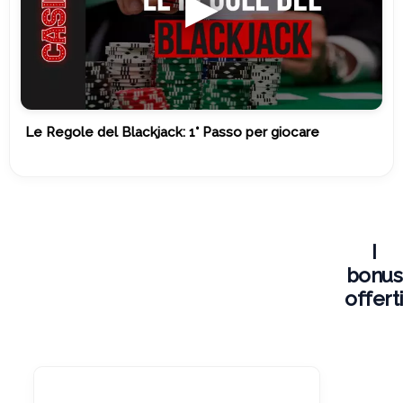
Le Regole del Blackjack: 1° Passo per giocare
I
bonus
offert