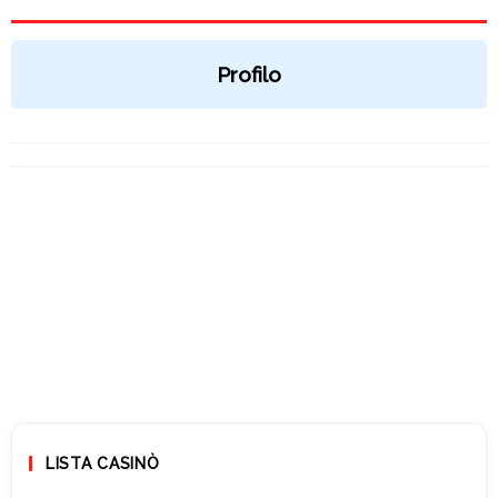
Profilo
LISTA CASINÒ