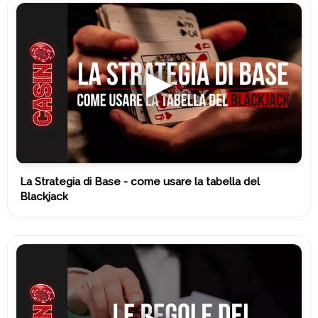
La Strategia di Base - come usare la tabella del
Blackjack