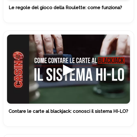
Le regole del gioco della Roulette: come funziona?
Contare le carte al blackjack: conosci il sistema HI-LO?