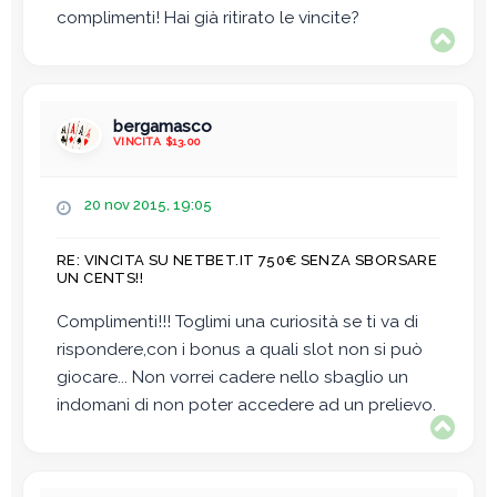
complimenti! Hai già ritirato le vincite?
i
T
o
o
p
bergamasco
VINCITA $13.00
M
20 nov 2015, 19:05
e
s
RE: VINCITA SU NETBET.IT 750€ SENZA SBORSARE
s
UN CENTS!!
a
g
Complimenti!!! Toglimi una curiosità se ti va di
g
rispondere,con i bonus a quali slot non si può
i
o
giocare... Non vorrei cadere nello sbaglio un
indomani di non poter accedere ad un prelievo.
T
o
p