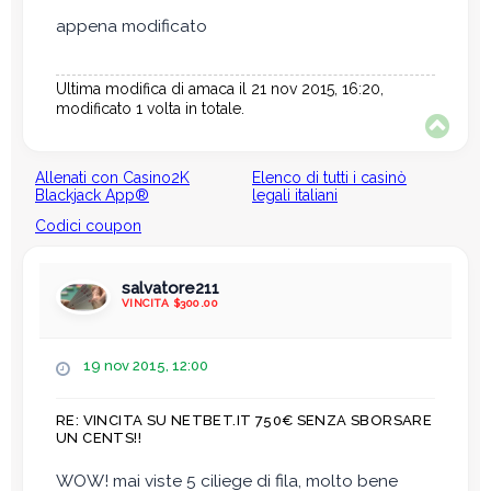
a
appena modificato
g
g
i
Ultima modifica di
amaca
il 21 nov 2015, 16:20,
o
modificato 1 volta in totale.
T
o
p
Allenati con Casino2K
Elenco di tutti i casinò
Blackjack App®
legali italiani
Codici coupon
salvatore211
VINCITA $300.00
M
19 nov 2015, 12:00
e
s
RE: VINCITA SU NETBET.IT 750€ SENZA SBORSARE
s
UN CENTS!!
a
g
WOW! mai viste 5 ciliege di fila, molto bene
g