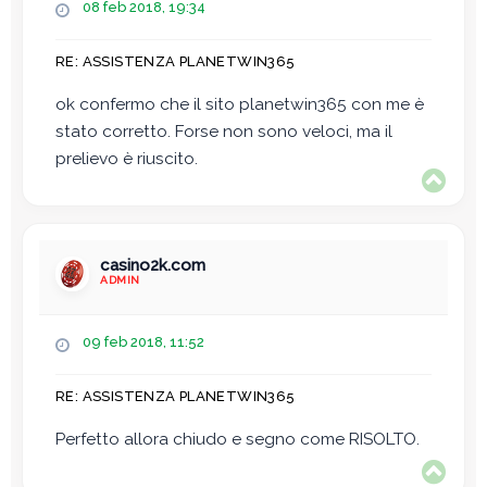
M
08 feb 2018, 19:34
e
s
RE: ASSISTENZA PLANETWIN365
s
a
ok confermo che il sito planetwin365 con me è
g
stato corretto. Forse non sono veloci, ma il
g
i
prelievo è riuscito.
o
T
o
p
casino2k.com
ADMIN
M
09 feb 2018, 11:52
e
s
RE: ASSISTENZA PLANETWIN365
s
a
Perfetto allora chiudo e segno come RISOLTO.
g
g
T
o
i