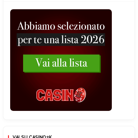
VAI SU CASINO2K