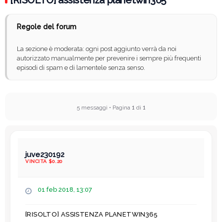
Regole del forum
La sezione è moderata: ogni post aggiunto verrà da noi
autorizzato manualmente per prevenire i sempre più frequenti
episodi di spam e di lamentele senza senso.
5 messaggi • Pagina
1
di
1
juve230192
VINCITA $0.20
M
01 feb 2018, 13:07
e
s
[RISOLTO] ASSISTENZA PLANETWIN365
s