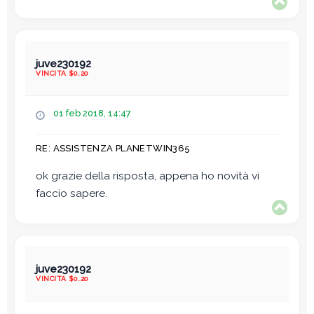
o
p
juve230192
VINCITA $0.20
M
01 feb 2018, 14:47
e
s
RE: ASSISTENZA PLANETWIN365
s
a
ok grazie della risposta, appena ho novità vi
g
faccio sapere.
g
T
i
o
o
p
juve230192
VINCITA $0.20