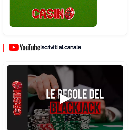
Iscriviti al canale