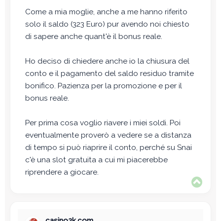
i
Come a mia moglie, anche a me hanno riferito
o
solo il saldo (323 Euro) pur avendo noi chiesto
di sapere anche quant'è il bonus reale.
Ho deciso di chiedere anche io la chiusura del
conto e il pagamento del saldo residuo tramite
bonifico. Pazienza per la promozione e per il
bonus reale.
Per prima cosa voglio riavere i miei soldi. Poi
eventualmente proverò a vedere se a distanza
di tempo si può riaprire il conto, perché su Snai
c'è una slot gratuita a cui mi piacerebbe
riprendere a giocare.
T
o
p
casino2k.com