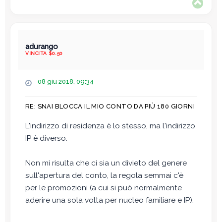
o
p
adurango
VINCITA $0.50
M
08 giu 2018, 09:34
e
s
RE: SNAI BLOCCA IL MIO CONTO DA PIÙ 180 GIORNI
s
a
L'indirizzo di residenza è lo stesso, ma l'indirizzo
g
IP è diverso.
g
i
o
Non mi risulta che ci sia un divieto del genere
sull'apertura del conto, la regola semmai c'è
per le promozioni (a cui si può normalmente
aderire una sola volta per nucleo familiare e IP).