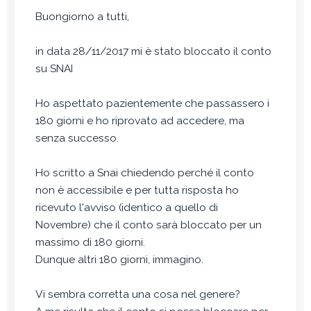
a
Buongiorno a tutti,
g
g
i
in data 28/11/2017 mi è stato bloccato il conto
o
su SNAI
Ho aspettato pazientemente che passassero i
180 giorni e ho riprovato ad accedere, ma
senza successo.
Ho scritto a Snai chiedendo perché il conto
non è accessibile e per tutta risposta ho
ricevuto l'avviso (identico a quello di
Novembre) che il conto sarà bloccato per un
massimo di 180 giorni.
Dunque altri 180 giorni, immagino.
Vi sembra corretta una cosa nel genere?