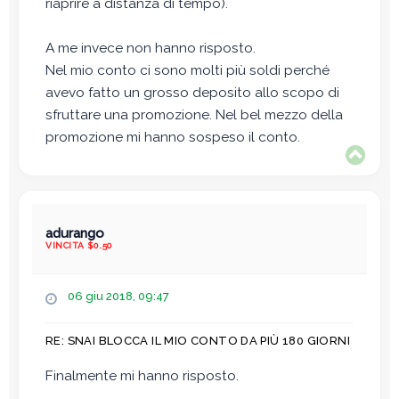
riaprire a distanza di tempo).
A me invece non hanno risposto.
Nel mio conto ci sono molti più soldi perché
avevo fatto un grosso deposito allo scopo di
sfruttare una promozione. Nel bel mezzo della
promozione mi hanno sospeso il conto.
T
o
p
adurango
VINCITA $0.50
M
06 giu 2018, 09:47
e
s
RE: SNAI BLOCCA IL MIO CONTO DA PIÙ 180 GIORNI
s
a
Finalmente mi hanno risposto.
g
g