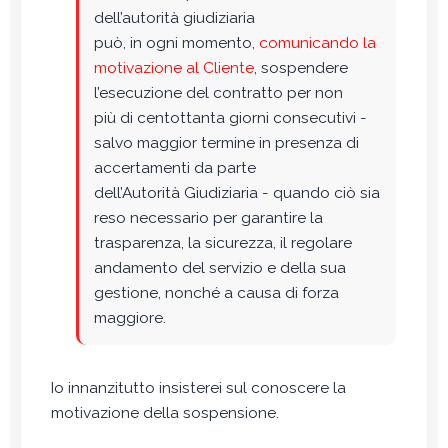
dell’autorità giudiziaria
può, in ogni momento,
comunicando la
motivazione al Cliente
, sospendere
l’esecuzione del contratto per non
più di centottanta giorni consecutivi -
salvo maggior termine in presenza di
accertamenti da parte
dell’Autorità Giudiziaria - quando ciò sia
reso necessario per garantire la
trasparenza, la sicurezza, il regolare
andamento del servizio e della sua
gestione, nonché a causa di forza
maggiore.
Io innanzitutto insisterei sul conoscere la
motivazione della sospensione.