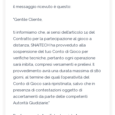
i
il messaggio ricevuto è questo:
o
"Gentile Cliente,
ti informiamo che, ai sensi dell’articolo 14 del
Contratto per la partecipazione al gioco a
distanza, SNAITECH ha provveduto alla
sospensione del tuo Conto di Gioco per
verifiche tecniche, pertanto ogni operazione
sarà inibita, compresi versamenti e prelievi. Il
provvedimento avrà una durata massima di 180
giorni, al termine dei quali l’operatività del
Conto di Gioco sarà ripristinata, salvo che in
presenza di contestazioni oggetto di
accertamenti da parte delle competenti
Autorità Giudiziarie."