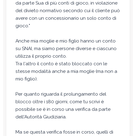
da parte Sua di più conti di gioco, in violazione
del divieto normativo secondo cui il cliente può
avere con un concessionario un solo conto di
gioco."
Anche mia moglie e mio figlio hanno un conto
su SNAI, ma siamo persone diverse e ciascuno
utilizza il proprio conto.
Tra l'altro il conto è stato bloccato con le
stesse modalità anche a mia moglie (ma non a
mio figlio).
Per quanto riguarda il prolungamento del
blocco oltre i 180 giorni, come tu scrivi è
possibile se è in corso una verifica da parte
dell'Autorità Giudiziaria.
Ma se questa verifica fosse in corso, quelli di