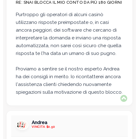
RE: SNAI BLOCCA IL MIO CONTO DA PIÙ 180 GIORNI
s
a
Purtroppo gli operatori di alcuni casinò
g
utilizzano risposte preimpostate o, in casi
g
i
ancora peggiori, dei software che cercano di
o
interpretare la domanda e inviano una risposta
automatizzata, non sarei così sicuro che quella
risposta te l'ha data un umano di suo pugno.
Proviamo a sentire se il nostro esperto Andrea
ha dei consigli in merito. Io ricontatterei ancora
l'assistenza clienti chiedendo nuovamente
spiegazioni sulla motivazione di questo blocco.
T
o
p
Andrea
VINCITA $0.50