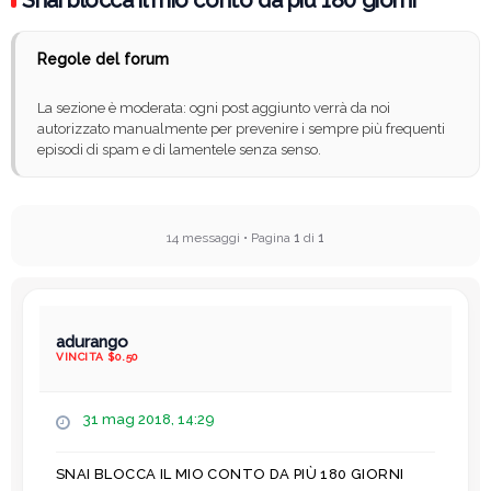
Regole del forum
La sezione è moderata: ogni post aggiunto verrà da noi
autorizzato manualmente per prevenire i sempre più frequenti
episodi di spam e di lamentele senza senso.
14 messaggi • Pagina
1
di
1
adurango
VINCITA $0.50
M
31 mag 2018, 14:29
e
s
SNAI BLOCCA IL MIO CONTO DA PIÙ 180 GIORNI
s