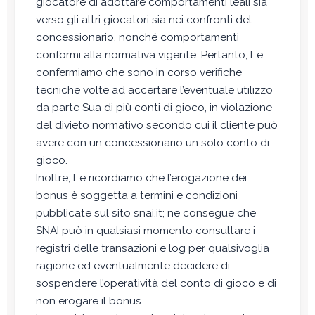
giocatore di adottare comportamenti leali sia
verso gli altri giocatori sia nei confronti del
concessionario, nonché comportamenti
conformi alla normativa vigente. Pertanto, Le
confermiamo che sono in corso verifiche
tecniche volte ad accertare l’eventuale utilizzo
da parte Sua di più conti di gioco, in violazione
del divieto normativo secondo cui il cliente può
avere con un concessionario un solo conto di
gioco.
Inoltre, Le ricordiamo che l’erogazione dei
bonus è soggetta a termini e condizioni
pubblicate sul sito snai.it; ne consegue che
SNAI può in qualsiasi momento consultare i
registri delle transazioni e log per qualsivoglia
ragione ed eventualmente decidere di
sospendere l’operatività del conto di gioco e di
non erogare il bonus.