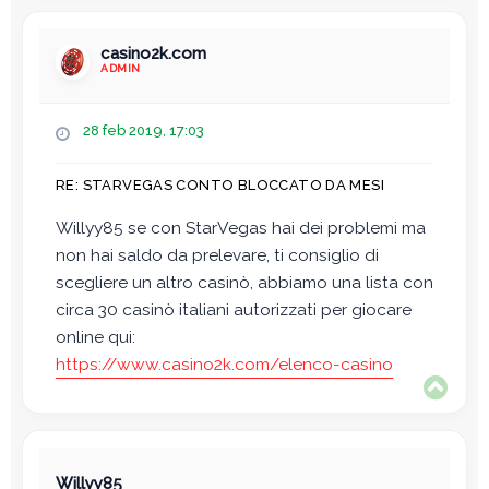
casino2k.com
ADMIN
M
28 feb 2019, 17:03
e
s
RE: STARVEGAS CONTO BLOCCATO DA MESI
s
a
Willyy85 se con StarVegas hai dei problemi ma
g
non hai saldo da prelevare, ti consiglio di
g
i
scegliere un altro casinò, abbiamo una lista con
o
circa 30 casinò italiani autorizzati per giocare
online qui:
https://www.casino2k.com/elenco-casino
T
o
p
Willyy85