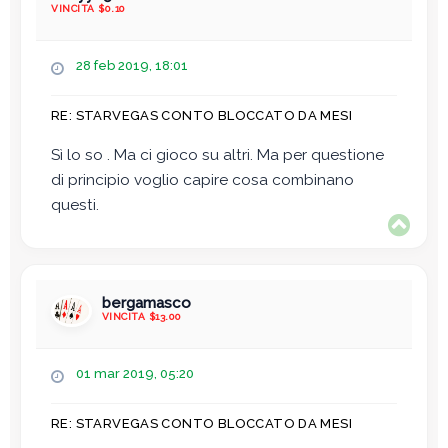
VINCITA $0.10
M
28 feb 2019, 18:01
e
s
RE: STARVEGAS CONTO BLOCCATO DA MESI
s
a
Sì lo so . Ma ci gioco su altri. Ma per questione
g
di principio voglio capire cosa combinano
g
i
questi.
o
T
o
p
bergamasco
VINCITA $13.00
M
01 mar 2019, 05:20
e
s
RE: STARVEGAS CONTO BLOCCATO DA MESI
s