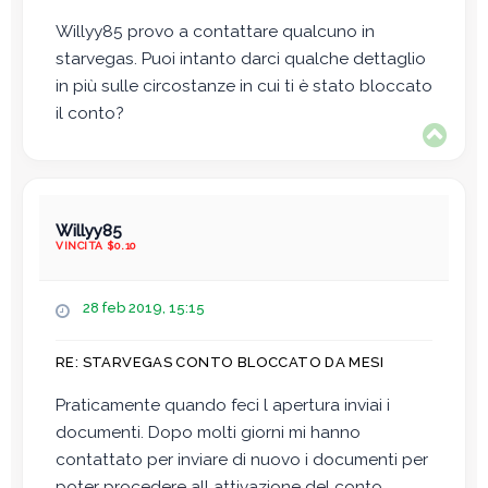
a
Willyy85 provo a contattare qualcuno in
g
starvegas. Puoi intanto darci qualche dettaglio
g
i
in più sulle circostanze in cui ti è stato bloccato
o
il conto?
T
o
p
Willyy85
VINCITA $0.10
M
28 feb 2019, 15:15
e
s
RE: STARVEGAS CONTO BLOCCATO DA MESI
s
a
Praticamente quando feci l apertura inviai i
g
documenti. Dopo molti giorni mi hanno
g
i
contattato per inviare di nuovo i documenti per
o
poter procedere all attivazione del conto.