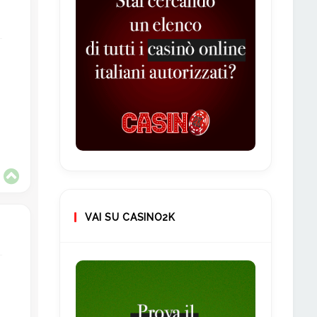
T
o
p
VAI SU CASINO2K