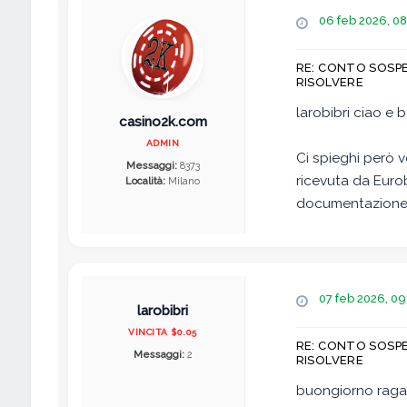
M
06 feb 2026, 08
e
s
RE: CONTO SOSP
s
RISOLVERE
a
g
larobibri ciao e
casino2k.com
g
i
ADMIN
Ci spieghi però v
o
Messaggi:
8373
ricevuta da Eurob
Località:
Milano
documentazione
M
07 feb 2026, 09
larobibri
e
s
VINCITA $0.05
RE: CONTO SOSP
s
Messaggi:
2
RISOLVERE
a
g
buongiorno ragaz
g