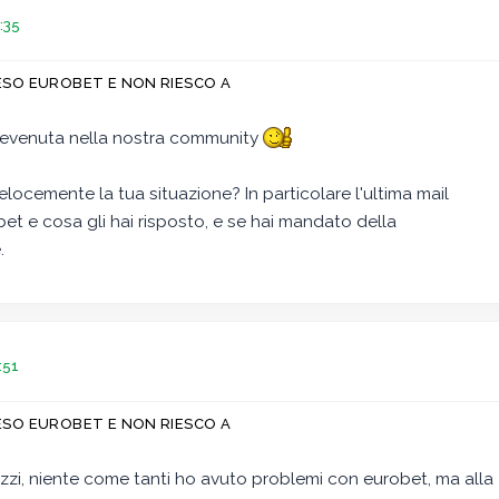
:35
ESO EUROBET E NON RIESCO A
 bevenuta nella nostra community
elocemente la tua situazione? In particolare l'ultima mail
et e cosa gli hai risposto, e se hai mandato della
.
:51
ESO EUROBET E NON RIESCO A
zi, niente come tanti ho avuto problemi con eurobet, ma alla