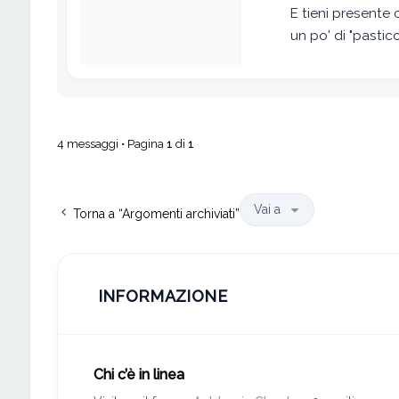
E tieni presente
un po' di "pastic
4 messaggi • Pagina
1
di
1
Vai a
Torna a “Argomenti archiviati”
INFORMAZIONE
Chi c’è in linea