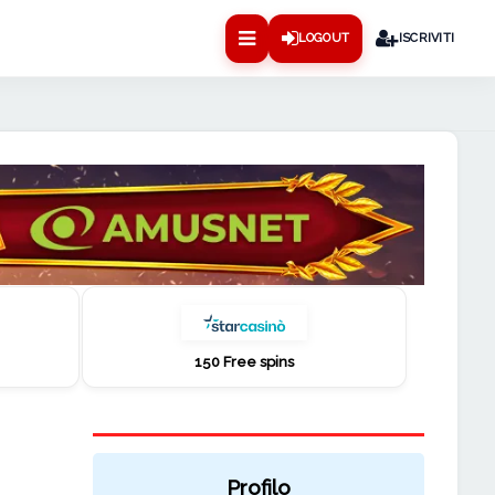
LOGOUT
ISCRIVITI
150 Free spins
Profilo