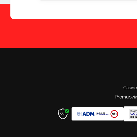
Casino
Promuoviam