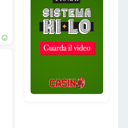
T
o
p