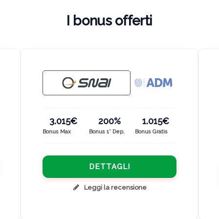
I bonus offerti
3.015€
200%
1.015€
Bonus Max
Bonus 1° Dep.
Bonus Gratis
DETTAGLI
Leggi la recensione