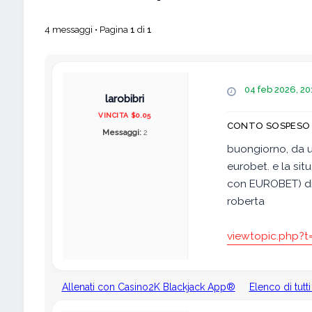
4 messaggi • Pagina
1
di
1
M
04 feb 2026, 20
larobibri
e
s
VINCITA $0.05
CONTO SOSPESO 
s
Messaggi:
2
a
buongiorno, da u
g
eurobet. e la sit
g
i
con EUROBET) di 
o
roberta
viewtopic.php?t
Allenati con Casino2K Blackjack App®
Elenco di tutti 