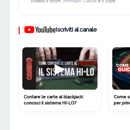
Visitano il forum:
Antrhopic Claude
e 0 ospiti
Iscriviti al canale
Contare le carte al blackjack:
Come si
conosci il sistema HI-LO?
per prin