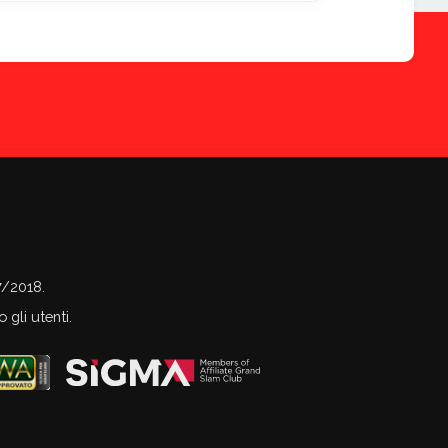
7/2018.
gli utenti.