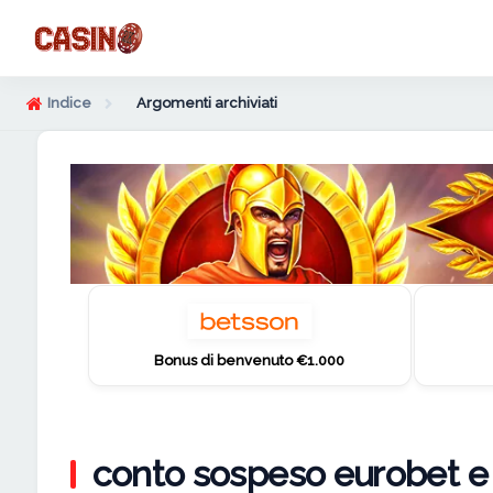
Indice
Argomenti archiviati
Bonus di benvenuto €1.000
conto sospeso eurobet e n