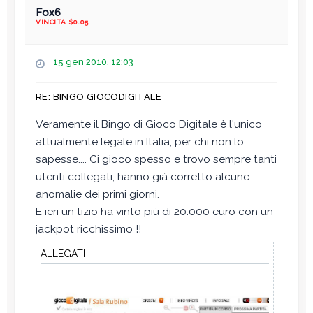
Fox6
VINCITA $0.05
M
15 gen 2010, 12:03
e
s
RE: BINGO GIOCODIGITALE
s
a
Veramente il Bingo di Gioco Digitale è l'unico
g
attualmente legale in Italia, per chi non lo
g
i
sapesse.... Ci gioco spesso e trovo sempre tanti
o
utenti collegati, hanno già corretto alcune
anomalie dei primi giorni.
E ieri un tizio ha vinto più di 20.000 euro con un
jackpot ricchissimo !!
ALLEGATI