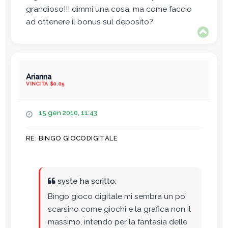
grandioso!!! dimmi una cosa, ma come faccio
g
i
ad ottenere il bonus sul deposito?
o
T
o
p
Arianna
VINCITA $0.05
M
15 gen 2010, 11:43
e
s
RE: BINGO GIOCODIGITALE
s
a
g
g
i
syste ha scritto:
o
Bingo gioco digitale mi sembra un po'
scarsino come giochi e la grafica non il
massimo, intendo per la fantasia delle