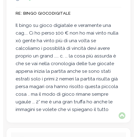
e
s
RE: BINGO GIOCODIGITALE
s
a
Il bingo su gioco digiatale e veramente una
g
cag.... Ci ho perso 100 € non ho mai vinto nulla
g
i
xò gente ha vinto più di una volta se
o
calcoliamo i possiblità di vincità devi avere
proprio un grand ..... c. ... la cosa più assurda è
che se vai nella cronologia delle tue giocate
appena inizia la partita anche se sono stati
estrati solo i primi 2 nemeri la partita risulta già
persa magari ora hanno risolto questa piccola
cosa .. ma il modo di gioco rimane sempre
ugaule ... 2° me è una gran truffa ho anche le
immagini se volete che vi spiegano il tutto
T
o
p