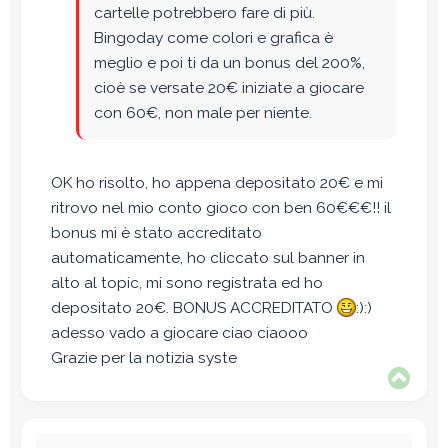
cartelle potrebbero fare di più.
Bingoday come colori e grafica è
meglio e poi ti da un bonus del 200%,
cioè se versate 20€ iniziate a giocare
con 60€, non male per niente.
OK ho risolto, ho appena depositato 20€ e mi
ritrovo nel mio conto gioco con ben 60€€€!! il
bonus mi è stato accreditato
automaticamente, ho cliccato sul banner in
alto al topic, mi sono registrata ed ho
depositato 20€. BONUS ACCREDITATO
:):)
adesso vado a giocare ciao ciaooo
Grazie per la notizia syste
T
o
p