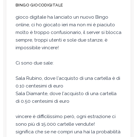
s
BINGO GIOCODIGITALE
s
a
gioco digitale ha lanciato un nuovo Bingo
g
online, ci ho giocato ieri ma non mi è piaciuto
g
i
molto è troppo confusionario, il server si blocca
o
sempre, troppi utenti e sole due stanze, è
impossibile vincere!
Ci sono due sale:
Sala Rubino, dove l'acquisto di una cartella è di
0.10 centesimi di euro
Sala Diamante, dove l'acquisto di una cartella
di 0.50 centesimi di euro
vincere è difficilissimo però, ogni estrazione ci
sono più di 15.000 cartelle vendute!
significa che se ne compri una hai la probabilità