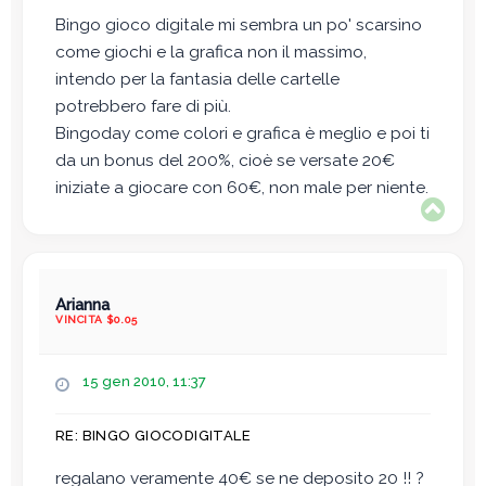
a
Bingo gioco digitale mi sembra un po' scarsino
g
come giochi e la grafica non il massimo,
g
i
intendo per la fantasia delle cartelle
o
potrebbero fare di più.
Bingoday come colori e grafica è meglio e poi ti
da un bonus del 200%, cioè se versate 20€
iniziate a giocare con 60€, non male per niente.
T
o
p
Arianna
VINCITA $0.05
M
15 gen 2010, 11:37
e
s
RE: BINGO GIOCODIGITALE
s
a
regalano veramente 40€ se ne deposito 20 !! ?
g