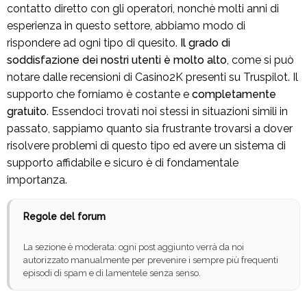
contatto diretto con gli operatori, nonchè molti anni di
esperienza in questo settore, abbiamo modo di
rispondere ad ogni tipo di quesito.
Il grado di
soddisfazione dei nostri utenti è molto alto
, come si può
notare dalle recensioni di Casino2K presenti su Truspilot. Il
supporto che forniamo è costante e
completamente
gratuito
. Essendoci trovati noi stessi in situazioni simili in
passato, sappiamo quanto sia frustrante trovarsi a dover
risolvere problemi di questo tipo ed avere un sistema di
supporto affidabile e sicuro è di fondamentale
importanza.
Regole del forum
La sezione è moderata: ogni post aggiunto verrà da noi
autorizzato manualmente per prevenire i sempre più frequenti
episodi di spam e di lamentele senza senso.