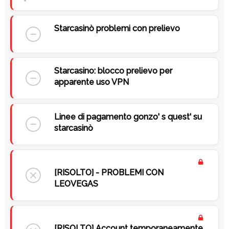
Starcasinò problemi con prelievo
Starcasino: blocco prelievo per
apparente uso VPN
Linee di pagamento gonzo' s quest' su
starcasinò
[RISOLTO] - PROBLEMI CON
LEOVEGAS
[RISOLTO] Account temporaneamente