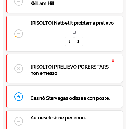
William Hill
[RISOLTO] Netbet.it problema prelievo
1
2
[RISOLTO] PRELIEVO POKERSTARS
non emesso
Casinó Starvegas odissea con poste.
Autoesclusione per errore