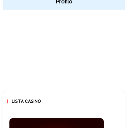
Profilo
LISTA CASINÒ