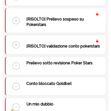
[RISOLTO] Prelievo sospeso su
Pokerstars
[RISOLTO] validazione conto pokerstars
Prelievo sotto revisione Poker Stars
Conto bloccato Goldbet
Un mio dubbio