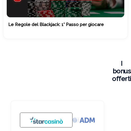
Le Regole del Blackjack: 1° Passo per giocare
I
bonus
offert