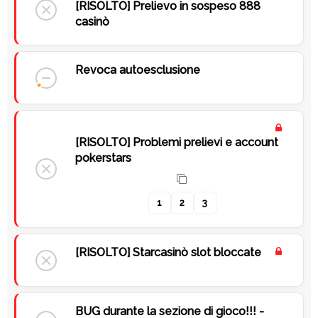
[RISOLTO] Prelievo in sospeso 888
casinò
Revoca autoesclusione
[RISOLTO] Problemi prelievi e account
pokerstars
1
2
3
[RISOLTO] Starcasinò slot bloccate
BUG durante la sezione di gioco!!! -