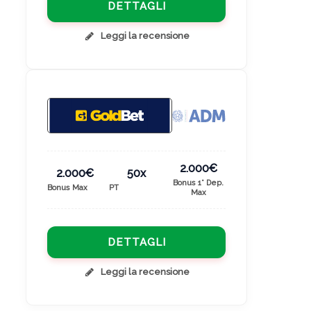
DETTAGLI
Leggi la recensione
2.000€
2.000€
50x
Bonus 1° Dep.
Bonus Max
PT
Max
DETTAGLI
Leggi la recensione