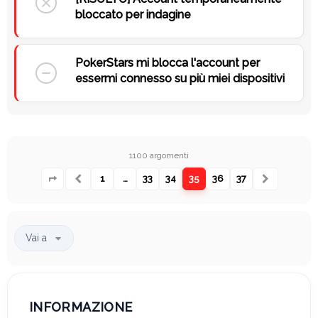
bloccato per indagine
PokerStars mi blocca l'account per
essermi connesso su più miei dispositivi
1100 argomenti
Pagina
Precedente
35
di
37
Prossimo
1
33
34
35
36
37
…
Vai a
INFORMAZIONE